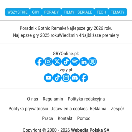
WSZYSTKIE
GRY
PORADY
FILMY I SERIALE
TECH
TEMATY
Poradnik Gothic Remake
Najlepsze gry 2026 roku
Najlepsze gry 2025 roku
Wiedźmin 4
Najbliższe premiery
GRYOnline.pl:
tvgry.pl:
O nas
Regulamin
Polityka redakcyjna
Polityka prywatności
Ustawienia cookies
Reklama
Zespół
Praca
Kontakt
Pomoc
Copyright © 2000 -
2026
Webedia Polska SA