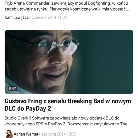
Tryb Arena Commander, zawierający moduł Dogfighting, w końcu
zadebiutował na rynku. Pierwotnie kosmiczne walki miały zostać
udostępnione graczom w grudniu 2013 roku, później w kwietniu
Kamil Zwijacz
4 czerwca 2014 11:04
bieżącego roku, a następnie w maju, jednak nic z tego nie
wychodziło, aż do dzisiaj. Twórcom nareszcie udało się
wyeliminować blokujące wydanie błędy i oddać w ręce graczy build
oznaczony numerem 0.8.
GRY
Gustavo Fring z serialu Breaking Bad w nowym
DLC do PayDay 2
Studio Overkill Software zapowiedziało nowy dodatek DLC do
kooperacyjnego FPS-a PayDay 2. Rozszerzenie zatytułowano The
Big Bank Heist i poza tytułowym napadem na bank wprowadzi
Adrian Werner
4 czerwca 2014 10:39
również system planowania skoku przed rozpoczęciem misji oraz