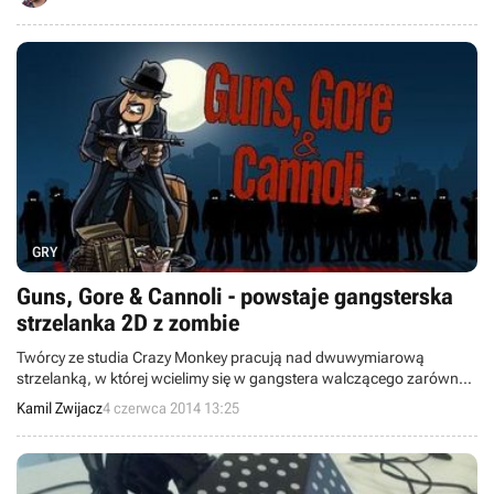
GRY
Guns, Gore & Cannoli - powstaje gangsterska
strzelanka 2D z zombie
Twórcy ze studia Crazy Monkey pracują nad dwuwymiarową
strzelanką, w której wcielimy się w gangstera walczącego zarówno
z członkami wrogiej rodziny, jak i z zombie, które opanowały miasto.
Kamil Zwijacz
4 czerwca 2014 13:25
Tytuł ukaże się w czwartym kwartale bieżącego roku na konsolach
Xbox One, PlayStation 4, Wii U oraz komputerach PC.