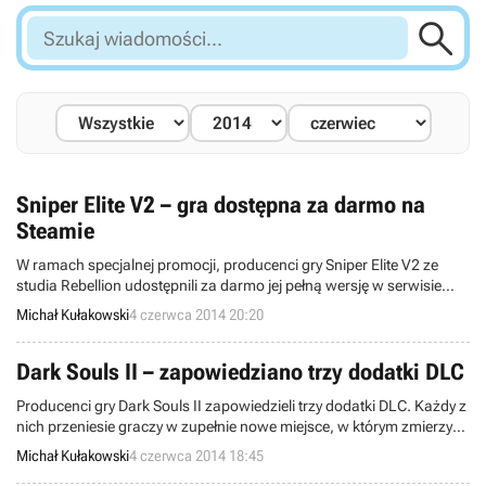

Szukaj
wiadomości...
Sniper Elite V2 – gra dostępna za darmo na
Steamie
W ramach specjalnej promocji, producenci gry Sniper Elite V2 ze
studia Rebellion udostępnili za darmo jej pełną wersję w serwisie
Steam. Tytuł ściągniemy bez dodatkowych kosztów do czwartku do
Michał Kułakowski
4 czerwca 2014 20:20
godziny 19.
Dark Souls II – zapowiedziano trzy dodatki DLC
Producenci gry Dark Souls II zapowiedzieli trzy dodatki DLC. Każdy z
nich przeniesie graczy w zupełnie nowe miejsce, w którym zmierzyć
będą musieli się z oryginalnymi wyzwaniami i wrogami.
Michał Kułakowski
4 czerwca 2014 18:45
Rozszerzenia ukażą się pod koniec lipca, sierpnia oraz września.