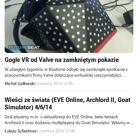
Gogle VR od Valve na zamkniętym pokazie
W ubiegłym tygodniu w Bostonie odbyło się zamknięte spotkanie z
pracownikami firmy Valve dotyczące wirtualnej rzeczywistości.
Użytkownik serwisu Reddit, jonomf, udostępnił kilka zdjęć gogli VR,
Michał Jodłowski
4 czerwca 2014 13:05
nad którymi pracuje Valve, a także opisał swoje wrażenia po tym, co
udało mu się zobaczyć tego dnia.
Wieści ze świata (EVE Online, Archlord II, Goat
Simulator) 4/6/14
Dziś piszemy m.in. o aktualizacji do EVE Online, beta-testach
Archlord II oraz dodaniu multiplayera do Goat Simulator. Witamy w
wieściach ze świata - codziennej porcji krótkich wiadomości.
Łukasz Szliselman
4 czerwca 2014 13:00