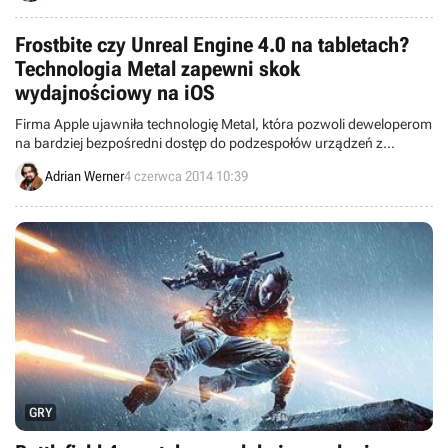
nowy kontakt w postaci Dentysty, którego zagra aktor Giancarlo
Esposito.
Frostbite czy Unreal Engine 4.0 na tabletach?
Technologia Metal zapewni skok
wydajnościowy na iOS
Firma Apple ujawniła technologię Metal, która pozwoli deweloperom
na bardziej bezpośredni dostęp do podzespołów urządzeń z
systemem iOS i tym samym wydatnie zwiększy wydajność w grach.
Adrian Werner
4 czerwca 2014 10:39
GRY