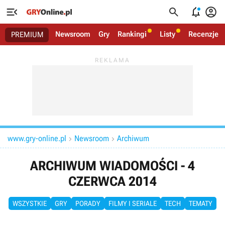




Newsroom
Gry
Rankingi
Listy
Recenzje
PREMIUM
www.gry-online.pl
Newsroom
Archiwum


ARCHIWUM WIADOMOŚCI - 4
CZERWCA 2014
WSZYSTKIE
GRY
PORADY
FILMY I SERIALE
TECH
TEMATY