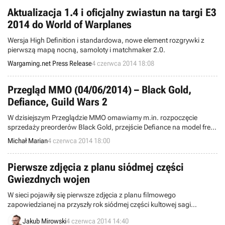
Zakupimy je osobno lub w komplecie.
Aktualizacja 1.4 i oficjalny zwiastun na targi E3
2014 do World of Warplanes
Wersja High Definition i standardowa, nowe element rozgrywki z
pierwszą mapą nocną, samoloty i matchmaker 2.0.
Wargaming.net Press Release
4 czerwca 2014 18:08
Przegląd MMO (04/06/2014) – Black Gold,
Defiance, Guild Wars 2
W dzisiejszym Przeglądzie MMO omawiamy m.in. rozpoczęcie
sprzedaży preorderów Black Gold, przejście Defiance na model free-
to-play oraz rychłe nadejście drugiego sezonu Żyjącej Opowieści w
Michał Marian
4 czerwca 2014 18:00
Guild Wars 2.
Pierwsze zdjęcia z planu siódmej części
Gwiezdnych wojen
W sieci pojawiły się pierwsze zdjęcia z planu filmowego
zapowiedzianej na przyszły rok siódmej części kultowej sagi
Gwiezdnych wojen. Fotografie z tajnego ośrodka w Abu Zabi
Jakub Mirowski
4 czerwca 2014 14:40
przedstawiają pierwsze konkrety na temat nadchodzącego hitu.