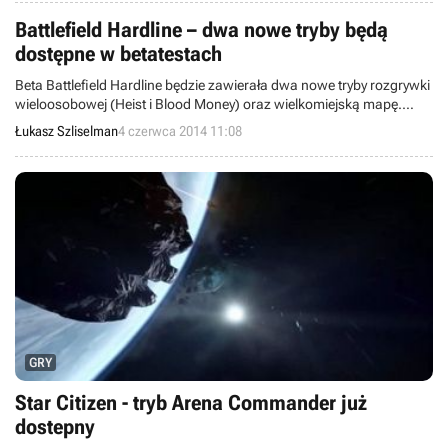
Battlefield Hardline – dwa nowe tryby będą
dostępne w betatestach
Beta Battlefield Hardline będzie zawierała dwa nowe tryby rozgrywki
wieloosobowej (Heist i Blood Money) oraz wielkomiejską mapę.
Pierwsza seria testów będzie zamknięta i rozpocznie się jakiś czas
Łukasz Szliselman
4 czerwca 2014 11:08
po targach E3. Zobaczcie też nieoficjalny fragment rozgrywki.
GRY
Star Citizen - tryb Arena Commander już
dostepny