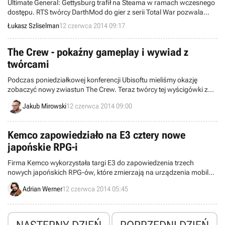
Ultimate General: Gettysburg trafił na Steama w ramach wczesnego
dostępu. RTS twórcy DarthMod do gier z serii Total War pozwala
rozegrać kilkuetapową bitwę pod Gettysburgiem – największe
Łukasz Szliselman
12 czerwca 2014 09:17
starcie wojny secesyjnej. Pełna wersja zadebiutuje w ciągu
najbliższych 9 tygodni.
The Crew - pokaźny gameplay i wywiad z
twórcami
Podczas poniedziałkowej konferencji Ubisoftu mieliśmy okazję
zobaczyć nowy zwiastun The Crew. Teraz twórcy tej wyścigówki z
otwartym światem przedstawili nam kilka fragmentów rozgrywki
Jakub Mirowski
12 czerwca 2014 09:00
oraz zdradzili parę szczegółów z zapowiedzianej na listopad
produkcji.
Kemco zapowiedziało na E3 cztery nowe
japońskie RPG-i
Firma Kemco wykorzystała targi E3 do zapowiedzenia trzech
nowych japońskich RPG-ów, które zmierzają na urządzenia mobilne
z systemami iOS i Android. Gry te otrzymały tytuły Valkyria Soul,
Adrian Werner
12 czerwca 2014 05:45
Illusion of L’phalicia, Shining Mars oraz Grace of Letoile.