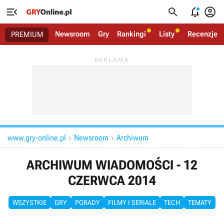




Newsroom
Gry
Rankingi
Listy
Recenzje
PREMIUM
www.gry-online.pl
Newsroom
Archiwum


ARCHIWUM WIADOMOŚCI - 12
CZERWCA 2014
WSZYSTKIE
GRY
PORADY
FILMY I SERIALE
TECH
TEMATY