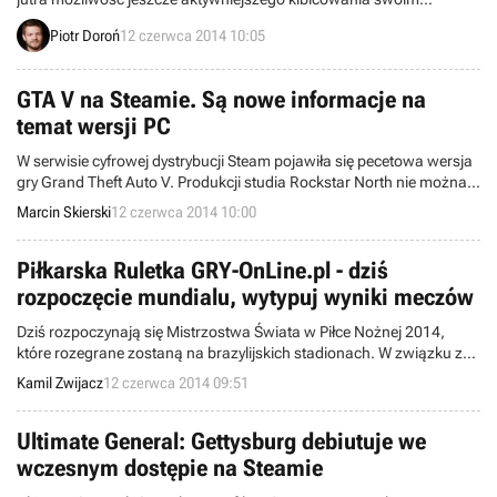
ulubionym drużynom podczas Mistrzostw Świata w Piłce Nożnej
Piotr Doroń
12 czerwca 2014 10:05
2014. Wszystko dzięki aktualizacji trybu Matches of the Week,
pozwalającej rozgrywać autentyczne mecze odbywające się
podczas brazylijskiego mundialu.
GTA V na Steamie. Są nowe informacje na
temat wersji PC
W serwisie cyfrowej dystrybucji Steam pojawiła się pecetowa wersja
gry Grand Theft Auto V. Produkcji studia Rockstar North nie można
tam jeszcze zamawiać przedpremierowo, ale dostępny opis ujawnił
Marcin Skierski
12 czerwca 2014 10:00
kilka nowych informacji na temat długo oczekiwanego tytułu.
Niestety, wymagania sprzętowe nadal pozostają nieznane.
Piłkarska Ruletka GRY-OnLine.pl - dziś
rozpoczęcie mundialu, wytypuj wyniki meczów
Dziś rozpoczynają się Mistrzostwa Świata w Piłce Nożnej 2014,
które rozegrane zostaną na brazylijskich stadionach. W związku z
tym przypominamy o naszym trwającym konkursie Piłkarska Ruletka
Kamil Zwijacz
12 czerwca 2014 09:51
GRY-OnLine.pl. Zabawa w nim polega na typowaniu wyników
meczów.
Ultimate General: Gettysburg debiutuje we
wczesnym dostępie na Steamie