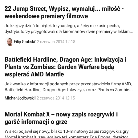
22 Jump Street, Wypisz, wymaluj... miłość -
weekendowe premiery filmowe
Jutrzejszy dzień to piątek trzynastego, a żeby nie kusić pecha,
dystrybutorzy przygotowali dla kinomanów dwie premiery w lekkim,
komediowym klimacie. Zapraszam na 22 Jump Street, kontynuację
Filip Grabski
12 czerwca 2014 12:18
udanego remake'u sprzed 2 lat oraz romantyczny pojedynek Clive'a
Owena i Juliette Binoche w Wypisz, wymaluj... miłość.
Battlefield Hardline, Dragon Age: Inkwizycja i
Plants vs Zombies: Garden Warfare będą
wspierać AMD Mantle
Jak wynika z informacji podanych przez przedstawiciela firmy AMD,
Battlefield Hardline, Dragon Age: Inkwizycja oraz Plants vs Zombies:
Garden Warfare będą wspierać niskopoziomowe API AMD Mantle.
Michał Jodłowski
12 czerwca 2014 12:15
Mortal Kombat X – nowy zapis rozgrywki i
garść informacji o grze
W sieci pojawił się nowy, blisko 10-minutowy zapis rozgrywki z gry
Mortal Kombat X, zawierający też komentarz Eda Boona, dyrektora