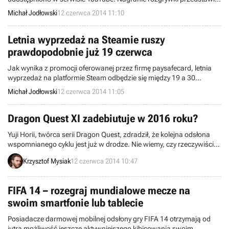
w całości jeden mecz między drużyną łowców a potworem zwanym
Michał Jodłowski
12 czerwca 2014 11:10
Krakenem.
Letnia wyprzedaż na Steamie ruszy
prawdopodobnie już 19 czerwca
Jak wynika z promocji oferowanej przez firmę paysafecard, letnia
wyprzedaż na platformie Steam odbędzie się między 19 a 30
czerwca. Jest to niepotwierdzona informacja, choć istnieją
Michał Jodłowski
12 czerwca 2014 11:05
przesłanki, które czynią ją jak najbardziej wiarygodną.
Dragon Quest XI zadebiutuje w 2016 roku?
Yuji Horii, twórca serii Dragon Quest, zdradził, że kolejna odsłona
wspomnianego cyklu jest już w drodze. Nie wiemy, czy rzeczywiście
chodzi o „jedenastkę”, ale można spodziewać się, że gra ukaże się
Krzysztof Mysiak
12 czerwca 2014 10:47
na 30-lecie marki (wypadające w 2016 roku), a jej docelowymi
platformami sprzętowymi będą nieokreślone konsole stacjonarne.
FIFA 14 – rozegraj mundialowe mecze na
swoim smartfonie lub tablecie
Posiadacze darmowej mobilnej odsłony gry FIFA 14 otrzymają od
jutra możliwość jeszcze aktywniejszego kibicowania swoim