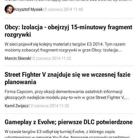
kreatywnego ze studia NetherRealm. Zapraszamy do obejrzenia
Krzysztof Mysiak
12 czerwca 2014 11:40
dwóch brutalnych pojedynków i poznania garści świeżych informacji
o omawianej bijatyce.
Obcy: Izolacja - obejrzyj 15-minutowy fragment
rozgrywki
W sieci pojawił się kolejny materiał z targów E3 2014. Tym razem
możemy zobaczyć fragment rozgrywki w grze Obcy: Izolacja
autorstwa studia Creative Assembly. Film został nagrany przez
Marcin Skierski
12 czerwca 2014 11:32
serwis IGN we współpracy z jednym z twórców.
Street Fighter V znajduje się we wczesnej fazie
planowania
Firma Capcom, przy okazji dementowania ostatnich informacji
głoszących nadejście modelu pay-to-win w grze Street Fighter V,
wyjawiła, ze tytuł znajduje się obecnie we wczesnej fazie
Kamil Zwijacz
12 czerwca 2014 11:20
planowania. Jest to tym samym potwierdzenie doniesień sprzed
roku, mówiących, że "piątka" ukaże się na rynku dopiero za kilka lat.
Gameplay z Evolve; pierwsze DLC potwierdzone
W czasie targów E3 odbył się turniej Evolve, z którego zapis
udostępniono w serwisie YouTube. Nagranie rozgrywki przedstawia