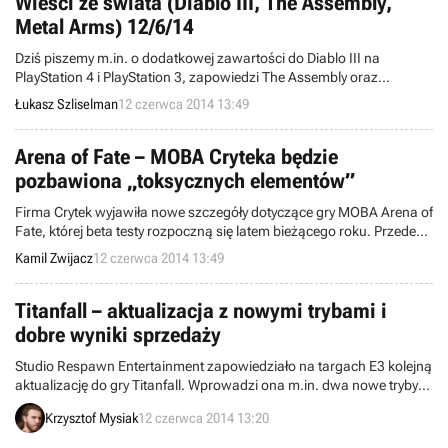
Wieści ze świata (Diablo III, The Assembly,
Metal Arms) 12/6/14
Dziś piszemy m.in. o dodatkowej zawartości do Diablo III na
PlayStation 4 i PlayStation 3, zapowiedzi The Assembly oraz
wykupieniu praw do marki Metal Arms przez studio Blizzard
Łukasz Szliselman
12 czerwca 2014 13:49
Entertainment. Witamy w wieściach ze świata - codziennej porcji
krótkich wiadomości.
Arena of Fate – MOBA Cryteka będzie
pozbawiona „toksycznych elementów”
Firma Crytek wyjawiła nowe szczegóły dotyczące gry MOBA Arena of
Fate, której beta testy rozpoczną się latem bieżącego roku. Przede
wszystkim tytuł ma być pozbawiony "toksycznych elementów"
Kamil Zwijacz
12 czerwca 2014 13:49
konkurencyjnych produkcji i będzie od nich przystępniejszy.
Titanfall – aktualizacja z nowymi trybami i
dobre wyniki sprzedaży
Studio Respawn Entertainment zapowiedziało na targach E3 kolejną
aktualizację do gry Titanfall. Wprowadzi ona m.in. dwa nowe tryby
zabawy i stanie się dostępna jeszcze w czerwcu. Ponadto Peter
Krzysztof Mysiak
12 czerwca 2014 13:20
Moore z firmy Electronic Arts poinformował, że sieciowy FPS z
mechami to jak dotąd najlepiej sprzedająca się gra na Xboksa One.