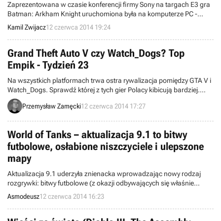
Zaprezentowana w czasie konferencji firmy Sony na targach E3 gra
Batman: Arkham Knight uruchomiona była na komputerze PC -
wyjawił Dax Ginn z RockSteady Studios. Taki sam los spotkał także
Kamil Zwijacz
12 czerwca 2014 19:24
strzelankę FPP Tom Clancy's Rainbow Six: Siege of firmy Ubisoft, z
tym wyjątkiem, że tytuł został ujawniony na konferencji francuskiego
wydawcy.
Grand Theft Auto V czy Watch_Dogs? Top
Empik - Tydzień 23
Na wszystkich platformach trwa ostra rywalizacja pomiędzy GTA V i
Watch_Dogs. Sprawdź której z tych gier Polacy kibicują bardziej.
Zapraszamy do zapoznania się z listą najchętniej kupowanych gier
Przemysław Zamęcki
12 czerwca 2014 17:27
w 196 salonach sieci Empik w całej Polsce.
World of Tanks – aktualizacja 9.1 to bitwy
futbolowe, osłabione niszczyciele i ulepszone
mapy
Aktualizacja 9.1 uderzyła znienacka wprowadzając nowy rodzaj
rozgrywki: bitwy futbolowe (z okazji odbywających się właśnie
mistrzostw świata w piłce nożnej). Oprócz tego pojawiła się cała
Asmodeusz
12 czerwca 2014 16:23
gama usprawnień i poprawek: ułatwienia dla lekkich czołgów,
zmniejszenie skuteczności kamuflażu większości niszczycieli czy też
poprawki w obrębie pięciu map!