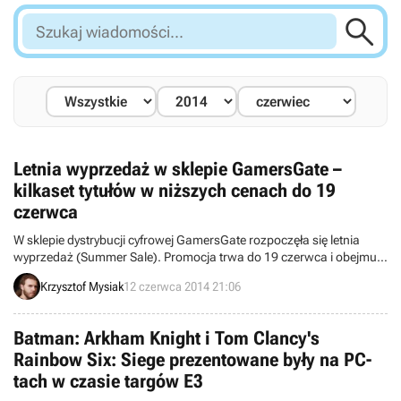

Szukaj
wiadomości...
Letnia wyprzedaż w sklepie GamersGate –
kilkaset tytułów w niższych cenach do 19
czerwca
W sklepie dystrybucji cyfrowej GamersGate rozpoczęła się letnia
wyprzedaż (Summer Sale). Promocja trwa do 19 czerwca i obejmuje
kilkaset gier. Ponadto co dwie doby zmienia się oferta specjalna,
Krzysztof Mysiak
12 czerwca 2014 21:06
dotycząca kilkudziesięciu tytułów z określonej puli (na początek
wyróżniono pozycje wydane przez firmę SEGA).
Batman: Arkham Knight i Tom Clancy's
Rainbow Six: Siege prezentowane były na PC-
tach w czasie targów E3