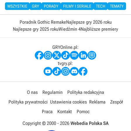
WSZYSTKIE
GRY
PORADY
FILMY I SERIALE
TECH
TEMATY
Poradnik Gothic Remake
Najlepsze gry 2026 roku
Najlepsze gry 2025 roku
Wiedźmin 4
Najbliższe premiery
GRYOnline.pl:
tvgry.pl:
O nas
Regulamin
Polityka redakcyjna
Polityka prywatności
Ustawienia cookies
Reklama
Zespół
Praca
Kontakt
Pomoc
Copyright © 2000 -
2026
Webedia Polska SA