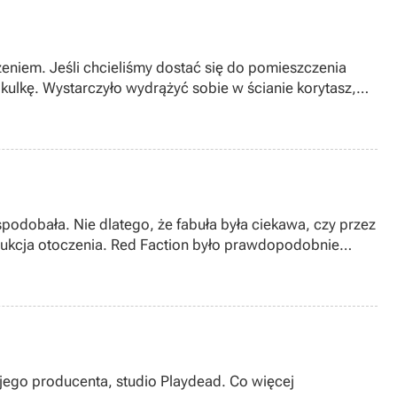
ulkę. Wystarczyło wydrążyć sobie w ścianie korytasz,
owolności jak tam niestety nie ma. Tu jedne obiekty
owadzi nas za rączkę. Tak czy inaczej sprawdzimy jak ta
podobała. Nie dlatego, że fabuła była ciekawa, czy przez
estrukcja otoczenia. Red Faction było prawdopodobnie
a była jak na tamte czasy dość wymagająca, a niedawno
 jego producenta, studio Playdead. Co więcej