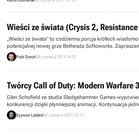
Kamil Ostrowski
30 czerwca 2011 15:10
Wieści ze świata (Crysis 2, Resistanc
„Wieści ze świata” to codzienna porcja krótkich wiadomoś
potencjalnej nowej grze Bethesda Softoworks. Zapraszam
Piotr Doroń
30 czerwca 2011 14:31
Twórcy Call of Duty: Modern Warfare 3
Glen Schofield ze studia Sledgehammer Games wypowiedzia
konkurencji dzięki płynniejszej animacji. Kontynuacja jed
rzadkością.
Szymon Liebert
30 czerwca 2011 12:17