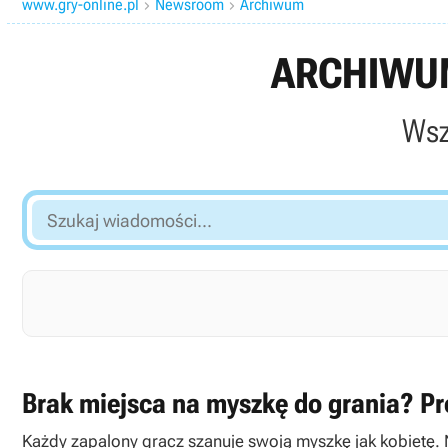
www.gry-online.pl
Newsroom
Archiwum


ARCHIWUM
Wsz
Szukaj
wiadomości...
Brak miejsca na myszkę do grania? Pr
Każdy zapalony gracz szanuje swoją myszkę jak kobietę. 