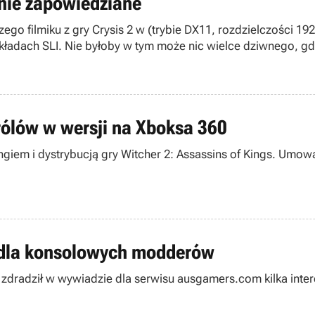
nie zapowiedziane
 DX11, rozdzielczości 1920x1080 i wszystkimi detalami ustawionymi na
kładów mobilnych nie jest w stanie nawet w trybie SLI zaowo
liśmy..
ólów w wersji na Xboksa 360
giem i dystrybucją gry Witcher 2: Assassins of Kings. Umowa
a dla konsolowych modderów
 zdradził w wywiadzie dla serwisu ausgamers.com kilka inter