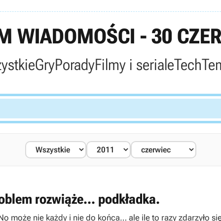
 WIADOMOŚCI - 30 CZE
ystkie
Gry
Porady
Filmy i seriale
Tech
Te
oblem rozwiąże... podkładka.
No może nie każdy i nie do końca… ale ile to razy zdarzyło 