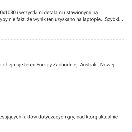
cować tyloma klatkami, oczywiste stało się więc, że ów
 obejmuje teren Europy Zachodniej, Australii, Nowej
esujących faktów dotyczących gry, nad którą aktualnie