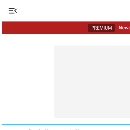

New
PREMIUM