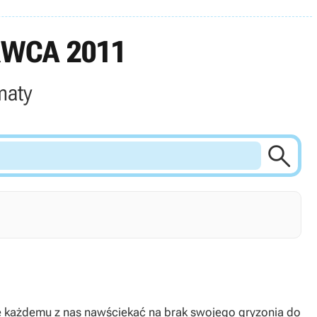
RWCA 2011
maty

się każdemu z nas nawściekać na brak swojego gryzonia do