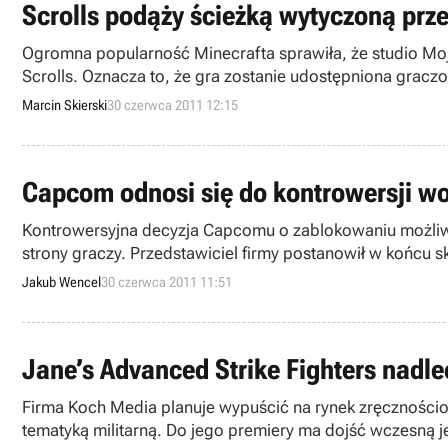
Scrolls podąży ścieżką wytyczoną prz
Ogromna popularność Minecrafta sprawiła, że studio Moj
Scrolls. Oznacza to, że gra zostanie udostępniona grac
Marcin Skierski
30 czerwca 2011 12:15
Capcom odnosi się do kontrowersji wo
Kontrowersyjna decyzja Capcomu o zablokowaniu możliwoś
strony graczy. Przedstawiciel firmy postanowił w końcu
Jakub Wencel
30 czerwca 2011 11:51
Jane’s Advanced Strike Fighters nadle
Firma Koch Media planuje wypuścić na rynek zręcznościow
tematyką militarną. Do jego premiery ma dojść wczesną je