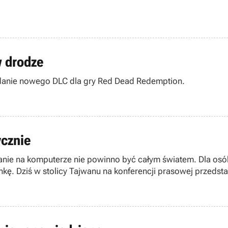
 drodze
wydanie nowego DLC dla gry Red Dead Redemption.
ycznie
być całym światem. Dla osób którym laptop wydaje się nudnym i suchym narzędziem
kę. Dziś w stolicy Tajwanu na konferencji prasowej przedsta
rojektował znany na cały świat Tajwański muzyk i aktor Jay Chou.