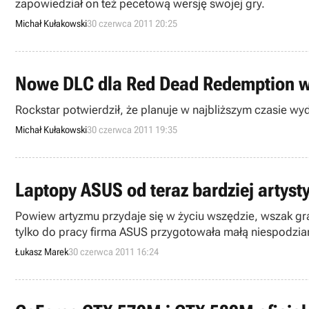
zapowiedział on też pecetową wersję swojej gry.
Michał Kułakowski
30 czerwca 2011 20:25
Nowe DLC dla Red Dead Redemption w
Rockstar potwierdził, że planuje w najbliższym czasie 
Michał Kułakowski
30 czerwca 2011 19:35
Laptopy ASUS od teraz bardziej artyst
Powiew artyzmu przydaje się w życiu wszędzie, wszak granie na komputerze nie powinno 
tylko do pracy firma ASUS przygotowała małą niespodzian
pokrywę zap
Łukasz Marek
30 czerwca 2011 16:24