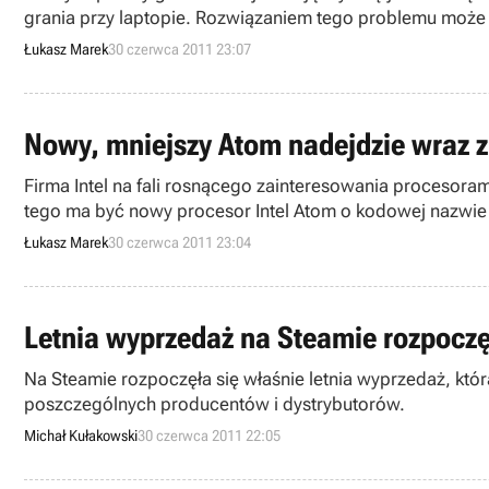
grania przy laptopie. Rozwiązaniem tego problemu może 
Smartfish.
Łukasz Marek
30 czerwca 2011 23:07
Nowy, mniejszy Atom nadej
Firma Intel na fali rosnącego zainteresowania procesor
tego ma być nowy procesor Intel Atom o kodowej nazwie 
zadebiutować ma również Windows 8.
Łukasz Marek
30 czerwca 2011 23:04
Letnia wyprzedaż na Steamie rozpocz
Na Steamie rozpoczęła się właśnie letnia wyprzedaż, któr
poszczególnych producentów i dystrybutorów.
Michał Kułakowski
30 czerwca 2011 22:05