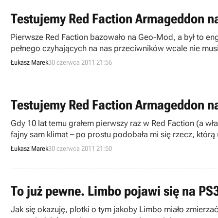
Testujemy Red Faction Armageddon n
Pierwsze Red Faction bazowało na Geo-Mod, a był to engine, który zakładał bardzo duże możliwości interakcji z otoczeniem. Jeśli chcieliśmy dostać się do pomieszczenia
pełnego czyhających na nas przeciwników wcale nie musie
dzięki któremu wchodziliśmy przeciwnikom na plecy! Konc
Łukasz Marek
30 czerwca 2011 21:56
rozpadają się na kawałeczki, a drugich nie rozwalimy n
produkcja działa na ASUS K53E.
Testujemy Red Faction Armageddon 
Gdy 10 lat temu grałem pierwszy raz w Red Faction (a wł
fajny sam klimat – po prostu podobała mi się rzecz, któr
pierwszą grą wykorzystującą Geo-Mod, czyli engine pozw
Łukasz Marek
30 czerwca 2011 21:50
wyszła kolejna, czwarta już część – Red Faction Armage
To już pewne. Limbo pojawi się na PS3
Jak się okazuję, plotki o tym jakoby Limbo miało zmierza