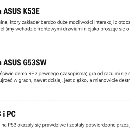
a ASUS K53E
liśmy wchodzić frontowymi drzwiami niejako prosząc się o k
epcja została podtrzymana w RF: Armageddon, ale... takiej d
iczym co mamy do wyboru w grze.. Red Faction Armageddon pr
na ASUS G53SW
aściwie demo RF z pewnego czasopisma) gra od razu mi się s
ą ujrzeć w grach, nawet dzisiaj, jest ciężko, a mianowicie d
alający na praktycznie dowolną interakcję z otoczeniem. Gr
ddon! Sprawdzimy jak działa ten nowy tytuł na ASUS G53SW.
 i PC
ć na PS3 okazały się prawdziwe i zostały potwierdzone przez