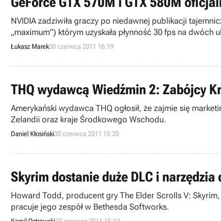
GeForce GTX 570M i GTX 580M oficjal
NVIDIA zadziwiła graczy po niedawnej publikacji tajemniczego filmiku z gry Crysis 2 w (trybie
„maximum”) którym uzyskała płynność 30 fps na dwóch układach SLI. Nie byłoby w tym może nic wielce dziwnego, gdyby nie fakt, że wynik ten uzyskano na laptopie.. Szybkie
dziennikarskie śledztwo wyjaśniło, że żaden z obecnych u
Łukasz Marek
30 czerwca 2011 16:19
demo przeprowadzono na czymś czego jeszcze nie widzie
THQ wydawcą Wiedźmin 2: Zabójcy Kr
Amerykański wydawca THQ ogłosił, że zajmie się marketin
Zelandii oraz kraje Środkowego Wschodu.
Daniel Kłosiński
30 czerwca 2011 15:20
Skyrim dostanie duże DLC i narzędzi
Howard Todd, producent gry The Elder Scrolls V: Skyrim,
pracuje jego zespół w Bethesda Softworks.