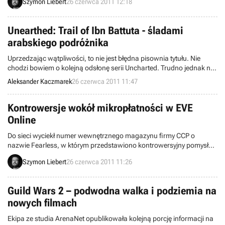
Szymon Liebert
26 czerwca 2011 12:18
pececie lub Xboksie 360 mogą liczyć na skórki dla kilku typów broni.
Kosmetyczne dodatki będą formą podziękowania za
zainteresowanie marką.
Unearthed: Trail of Ibn Battuta - śladami
arabskiego podróżnika
Uprzedzając wątpliwości, to nie jest błędna pisownia tytułu. Nie
chodzi bowiem o kolejną odsłonę serii Uncharted. Trudno jednak nie
odnieść wrażenia, że Unearthed: Trail of Ibn Battuta ma być
Aleksander Kaczmarek
26 czerwca 2011 11:47
bliskowschodnią odpowiedzią na popularność przygód Nathana
Drake'a. Wcielając się w awanturnika Farisa Jawada jeszcze tego
lata gracze będą mieli okazję wyruszyć tropem słynnego,
Kontrowersje wokół mikropłatności w EVE
średniowiecznego podróżnika.
Online
Do sieci wyciekł numer wewnętrznego magazynu firmy CCP o
nazwie Fearless, w którym przedstawiono kontrowersyjny pomysł
wprowadzenia do sklepu EVE Online płatnych przedmiotów
Szymon Liebert
26 czerwca 2011 11:26
wpływających na rozgrywkę. Do tej pory gracze mogli kupować
jedynie kosmetyczne dodatki. Twórcy zapewniają, że kwestia
dalszego wykorzystania mikropłatności jest wciąż w fazie
Guild Wars 2 – podwodna walka i podziemia na
planowania.
nowych filmach
Ekipa ze studia ArenaNet opublikowała kolejną porcję informacji na