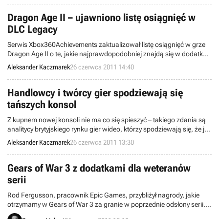
trzy dodatkowe miesiące są potrzebne firmie do spokojnego
przejścia z technologii 32nm do 22nm (w takiej właśnie technologii
Dragon Age II – ujawniono listę osiągnięć w
projektowane są najnowsze układy).
DLC Legacy
Serwis Xbox360Achievements zaktualizował listę osiągnięć w grze
Dragon Age II o te, jakie najprawdopodobniej znajdą się w dodatku
DLC Legacy, który oficjalnie zaprezentowany zostanie dopiero w
Aleksander Kaczmarek
26 czerwca 2011 14:40
przyszłym miesiącu. Jeśli informacje okażą się prawdziwe, gracze
mogą szykować się na wyprawę w góry Vimmark.
Handlowcy i twórcy gier spodziewają się
tańszych konsol
Z kupnem nowej konsoli nie ma co się spieszyć – takiego zdania są
analitycy brytyjskiego rynku gier wideo, którzy spodziewają się, że już
we wrześniu ceny urządzeń mogą znacząco spaść. Według ustaleń
Aleksander Kaczmarek
26 czerwca 2011 13:30
serwisu MCV, taką obniżkę szykuje już koncern Sony. Cena konsoli
PlayStation 3 może spaść do poziomu 199,99 lub nawet 179,99
funtów.
Gears of War 3 z dodatkami dla weteranów
serii
Rod Fergusson, pracownik Epic Games, przybliżył nagrody, jakie
otrzymamy w Gears of War 3 za granie w poprzednie odsłony serii.
Weterani, którzy wzięli udział w przygodach Marcusa Fenix’a na