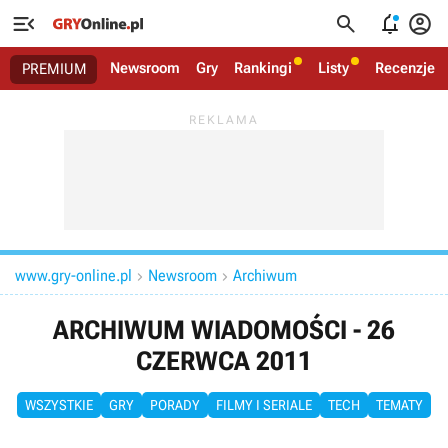




Newsroom
Gry
Rankingi
Listy
Recenzje
PREMIUM
www.gry-online.pl
Newsroom
Archiwum


ARCHIWUM WIADOMOŚCI - 26
CZERWCA 2011
WSZYSTKIE
GRY
PORADY
FILMY I SERIALE
TECH
TEMATY