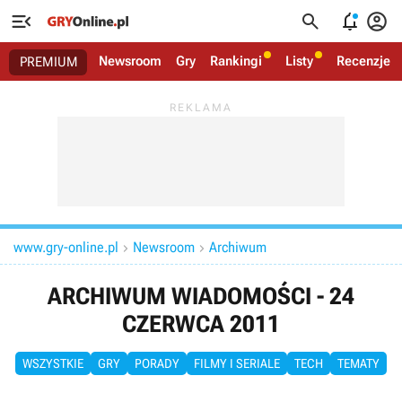




Newsroom
Gry
Rankingi
Listy
Recenzje
PREMIUM
www.gry-online.pl
Newsroom
Archiwum


ARCHIWUM WIADOMOŚCI - 24
CZERWCA 2011
WSZYSTKIE
GRY
PORADY
FILMY I SERIALE
TECH
TEMATY