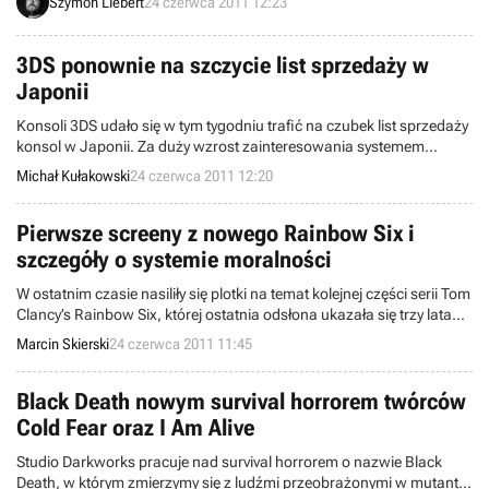
Szymon Liebert
24 czerwca 2011 12:23
roku. Twórcy zapowiadają najładniejszy symulator golfa w historii,
który przy okazji będzie kolejną okazją do podziwiania technologii
studia Crytek.
3DS ponownie na szczycie list sprzedaży w
Japonii
Konsoli 3DS udało się w tym tygodniu trafić na czubek list sprzedaży
konsol w Japonii. Za duży wzrost zainteresowania systemem
odpowiada premiera gry Legend of Zelda: Ocarina of Time 3D
Michał Kułakowski
24 czerwca 2011 12:20
Pierwsze screeny z nowego Rainbow Six i
szczegóły o systemie moralności
W ostatnim czasie nasiliły się plotki na temat kolejnej części serii Tom
Clancy’s Rainbow Six, której ostatnia odsłona ukazała się trzy lata
temu. Teraz serwis Kotaku donosi o kolejnych szczegółach
Marcin Skierski
24 czerwca 2011 11:45
dotyczących rozgrywki, a także ujawnia pierwsze zrzuty ekranowe
prezentujące grę w akcji.
Black Death nowym survival horrorem twórców
Cold Fear oraz I Am Alive
Studio Darkworks pracuje nad survival horrorem o nazwie Black
Death, w którym zmierzymy się z ludźmi przeobrażonymi w mutanty