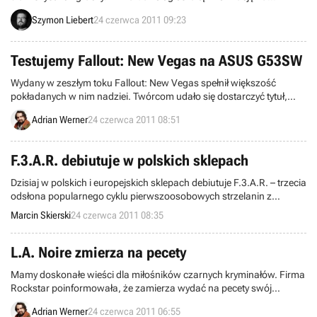
oficjalnej stronie gry i opublikowała zestaw pytań oraz odpowiedzi,
Szymon Liebert
24 czerwca 2011 09:23
wyjaśniający wiele aspektów zmiany modelu finansowego.
Produkcję o zmaganiach Pyro, Heavy i innych klas można ściągnąć
bezpłatnie na Steamie.
Testujemy Fallout: New Vegas na ASUS G53SW
Wydany w zeszłym toku Fallout: New Vegas spełnił większość
pokładanych w nim nadziei. Twórcom udało się dostarczyć tytuł,
który uszczęśliwił nie tylko fanów części trzeciej, ale również
Adrian Werner
24 czerwca 2011 08:51
weteranów serii, którzy swoje pierwsze post-apokaliptyczne kroki
stawiali jeszcze pod szyldem Interplay. Najwyższy czas sprawdzić
jak dziecko zespołu Obsidian Entertainment radzi sobie na
F.3.A.R. debiutuje w polskich sklepach
mocniejszym z naszych laptopów.
Dzisiaj w polskich i europejskich sklepach debiutuje F.3.A.R. – trzecia
odsłona popularnego cyklu pierwszoosobowych strzelanin z
elementami horroru. We wtorek miała ona swoją amerykańską
Marcin Skierski
24 czerwca 2011 08:35
premierę.
L.A. Noire zmierza na pecety
Mamy doskonałe wieści dla miłośników czarnych kryminałów. Firma
Rockstar poinformowała, że zamierza wydać na pecety swój
najnowszy przebój, czyli doskonale znane już graczom konsolowym
Adrian Werner
24 czerwca 2011 06:55
L.A. Noire.