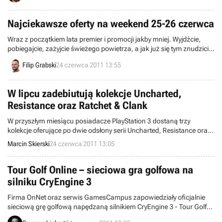
Najciekawsze oferty na weekend 25-26 czerwca
Wraz z początkiem lata premier i promocji jakby mniej. Wyjdźcie,
pobiegajcie, zażyjcie świeżego powietrza, a jak już się tym znudzicie,
to kupcie sobie coś ładnego.
Filip Grabski
24 czerwca 2011 13:55
W lipcu zadebiutują kolekcje Uncharted,
Resistance oraz Ratchet & Clank
W przyszłym miesiącu posiadacze PlayStation 3 dostaną trzy
kolekcje oferujące po dwie odsłony serii Uncharted, Resistance oraz
Ratchet & Clank. Takie informacje ujawnili redaktorzy serwisu CVG,
Marcin Skierski
24 czerwca 2011 13:05
powołując się na przedstawiciela Sony Computer Entertainment
Europe.
Tour Golf Online – sieciowa gra golfowa na
silniku CryEngine 3
Firma OnNet oraz serwis GamesCampus zapowiedziały oficjalnie
sieciową grę golfową napędzaną silnikiem CryEngine 3 - Tour Golf
Online. W produkcję będziemy mogli pograć za darmo w przyszłym