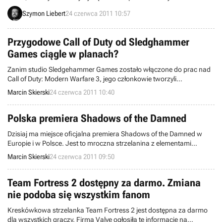
po zetknięciu z tajemniczą czarną chmurą. Producent znany z gier
Szymon Liebert
24 czerwca 2011 10:57
Alone in the Dark: The New Nightmare i Cold Fear szykuje strzelankę
pierwszoosobową ze zróżnicowanymi typami broni oraz pewnymi
wyborami moralnymi.
Przygodowe Call of Duty od Sledghammer
Games ciągle w planach?
Zanim studio Sledgehammer Games zostało włączone do prac nad
Call of Duty: Modern Warfare 3, jego członkowie tworzyli
przygodową grę akcji osadzoną w tym uniwersum. Koncern
Marcin Skierski
24 czerwca 2011 10:40
Activision ujawnia, że projekt nadal ma szansę doczekać się
premiery.
Polska premiera Shadows of the Damned
Dzisiaj ma miejsce oficjalna premiera Shadows of the Damned w
Europie i w Polsce. Jest to mroczna strzelanina z elementami
horroru, w której akcję obserwujemy z perspektywy trzeciej osoby.
Marcin Skierski
24 czerwca 2011 09:50
Team Fortress 2 dostępny za darmo. Zmiana
nie podoba się wszystkim fanom
Kreskówkowa strzelanka Team Fortress 2 jest dostępna za darmo
dla wszystkich graczy. Firma Valve ogłosiła tę informację na