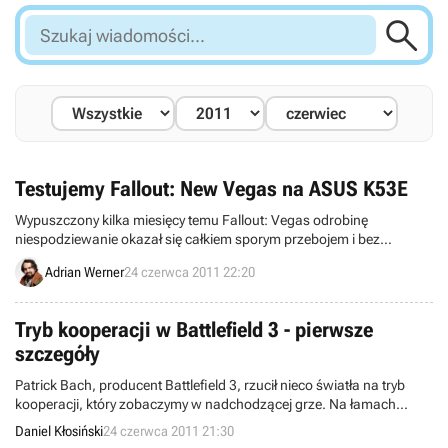

Szukaj
wiadomości...
Testujemy Fallout: New Vegas na ASUS K53E
Wypuszczony kilka miesięcy temu Fallout: Vegas odrobinę
niespodziewanie okazał się całkiem sporym przebojem i bez
żadnych kompleksów powalczył o tytuł najlepszego RPG roku.
Adrian Werner
24 czerwca 2011 22:20
Większości graczom nie przeszkadzała odrobinę przestarzała
grafika, ani sporo błędów. Liczyło się to, jak rozległy i pełen przygód
był postapokaliptycznym świat gry i jak wiele okazji dawał do
Tryb kooperacji w Battlefield 3 - pierwsze
odgrywania roli. Sprawdziliśmy, czy słabszy z naszych laptopów
szczegóły
umożliwia cieszenie się tymi aspektami zabawy.
Patrick Bach, producent Battlefield 3, rzucił nieco światła na tryb
kooperacji, który zobaczymy w nadchodzącej grze. Na łamach
PlayStation 3 Magazine poinformował, że maksymalnie do zabawy
Daniel Kłosiński
24 czerwca 2011 21:30
przystąpi dwóch graczy, dla których przygotowane zostanie dziesięć