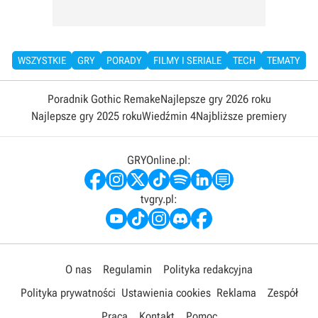
WSZYSTKIE
GRY
PORADY
FILMY I SERIALE
TECH
TEMATY
Poradnik Gothic Remake
Najlepsze gry 2026 roku
Najlepsze gry 2025 roku
Wiedźmin 4
Najbliższe premiery
GRYOnline.pl:
tvgry.pl:
O nas
Regulamin
Polityka redakcyjna
Polityka prywatności
Ustawienia cookies
Reklama
Zespół
Praca
Kontakt
Pomoc