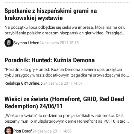
map.
Spotkanie z hiszpańskimi grami na
krakowskiej wystawie
Na początku lipca odbędzie się ciekawa impreza, która ma na celu
przybliżenie polskim graczom hiszpańskich gier wideo. Przegląd
zorganizowany przez Instytut Cervantesa rozpocznie się 4 lipca i
Szymon Liebert
24 czerwca 2011 15:15
będzie składał się z dwóch tematycznych wykładów oraz
interaktywnej wystawy pod tytułem „Przeszłość i teraźniejszość
hiszpańskojęzycznych gier komputerowych”.
Poradnik: Hunted: Kuźnia Demona
"Poradnik do gry Hunted: Kuźnia Demona zawiera opis przejścia
trybu przygody wraz z dodatkowymi zagadkami prowadzącymi do
ukrytych skarbów. W opisie poszczególnych rozdziałów zawarta
Redakcja GRYOnline.pl
24 czerwca 2011 14:07
została lokalizacja wszystkich jeńców, kamieni śmierci oraz
smoczych łez."
Wieści ze świata (Homefront, GRID, Red Dead
Redemption) 24/06/11
„Wieści ze świata” to codzienna porcja krótkich wiadomości. Dziś
piszemy m.in. o multiplaterowym demie Homefront na PC, 10 latach
Anarchy Online, planie wydawniczym Paradox Interactive, a także
Piotr Doroń
24 czerwca 2011 14:06
rywalizacji sieciowej w pecetowym GRID. Zapraszamy do lektury.