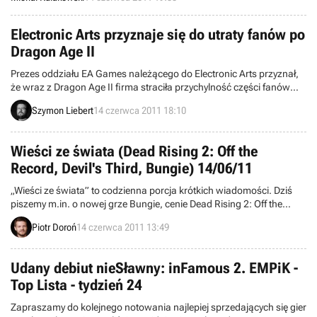
profesjonalnych kierownic rajdowych.
Electronic Arts przyznaje się do utraty fanów po
Dragon Age II
Prezes oddziału EA Games należącego do Electronic Arts przyznał,
że wraz z Dragon Age II firma straciła przychylność części fanów
serii. Miłośnicy udanego pierwowzoru krytykowali zmiany, na jakie
Szymon Liebert
14 czerwca 2011 18:10
zdecydowali się twórcy z BioWare. Wydawca przekonuje jednak, że
rozumie i słucha uwag graczy a także zamierza wziąć je pod uwagę
w przypadku trzeciej części produkcji.
Wieści ze świata (Dead Rising 2: Off the
Record, Devil's Third, Bungie) 14/06/11
„Wieści ze świata” to codzienna porcja krótkich wiadomości. Dziś
piszemy m.in. o nowej grze Bungie, cenie Dead Rising 2: Off the
Record, filmie podsumowującym ubiegły rok branży gier, a także
Piotr Doroń
14 czerwca 2011 13:49
terminie premiery nowej gry twórcy Ninja Gaiden. Zapraszamy do
lektury.
Udany debiut nieSławny: inFamous 2. EMPiK -
Top Lista - tydzień 24
Zapraszamy do kolejnego notowania najlepiej sprzedających się gier