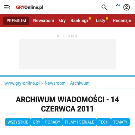




Newsroom
Gry
Rankingi
Listy
Recenzje
PREMIUM
www.gry-online.pl
Newsroom
Archiwum


ARCHIWUM WIADOMOŚCI - 14
CZERWCA 2011
WSZYSTKIE
GRY
PORADY
FILMY I SERIALE
TECH
TEMATY