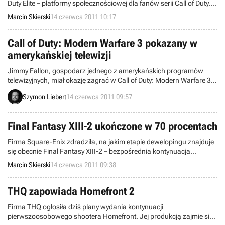
Duty Elite – platformy społecznościowej dla fanów serii Call of Duty.
Przedsięwzięcie cieszy się bardzo dużym zainteresowaniem, bo do
Marcin Skierski
14 czerwca 2011 10:17
wzięcia w nim udziału zgłosiło się dwa miliony chętnych.
Call of Duty: Modern Warfare 3 pokazany w
amerykańskiej telewizji
Jimmy Fallon, gospodarz jednego z amerykańskich programów
telewizyjnych, miał okazję zagrać w Call of Duty: Modern Warfare 3.
Prezenter spędził na antenie kilka minut z produkcją studia Infinity
Szymon Liebert
14 czerwca 2011 09:57
Ward i firmy Activision, dzięki czemu możemy ponownie zobaczyć ją
w akcji.
Final Fantasy XIII-2 ukończone w 70 procentach
Firma Square-Enix zdradziła, na jakim etapie dewelopingu znajduje
się obecnie Final Fantasy XIII-2 – bezpośrednia kontynuacja
„trzynastki”. Oprócz tego dowiedzieliśmy się kilku szczegółów na
Marcin Skierski
14 czerwca 2011 09:38
temat systemu dialogów i postaci występujących w grze.
THQ zapowiada Homefront 2
Firma THQ ogłosiła dziś plany wydania kontynuacji
pierwszoosobowego shootera Homefront. Jej produkcją zajmie się