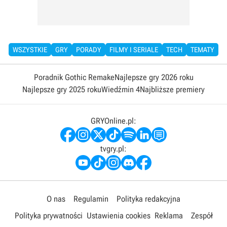
WSZYSTKIE
GRY
PORADY
FILMY I SERIALE
TECH
TEMATY
Poradnik Gothic Remake
Najlepsze gry 2026 roku
Najlepsze gry 2025 roku
Wiedźmin 4
Najbliższe premiery
GRYOnline.pl:
tvgry.pl:
O nas
Regulamin
Polityka redakcyjna
Polityka prywatności
Ustawienia cookies
Reklama
Zespół