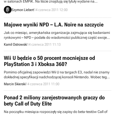
w salonach EMPiK. Na liście znajdują się tytuły wydane na
komputery osobiste oraz konsole PSP, PS3 i Xbox 360. Dane
Szymon Liebert
14 czerwca 2011 12:00
pochodzą z okresu pomiędzy 6 a 13 czerwca i zostały zebrane w
166 salonach sieci.
Majowe wyniki NPD – L.A. Noire na szczycie
Jak co miesiąc, amerykańska organizacja zajmująca się badaniami
rynkowymi – NPD – podała do wiadomości publicznej część swojego
raportu dotyczącego rynku gier wideo na terenie USA. Największą
Kamil Ostrowski
14 czerwca 2011 11:13
sprzedaż odnotowała produkcja Team Bondi – L.A. Noire, natomiast
wśród konsol tryumfy święci Xbox 360.
Wii U będzie o 50 procent mocniejsze od
PlayStation 3 i Xboksa 360?
Pomimo oficjalnej zapowiedzi Wii U na targach E3, nadal nie znamy
dokładnej specyfikacji nadchodzącej konsoli Nintendo. Wobec tego
musimy posiłkować się m.in. ogólnikowymi wypowiedziami
Marcin Skierski
14 czerwca 2011 11:00
deweloperów, którzy określają nową platformę jako sprzęt
mocniejszy od PlayStation 3 i Xboksa 360.
Ponad 2 miliony zarejestrowanych graczy do
bety Call of Duty Elite
Na początku miesiąca rozpoczęły się zapisy do beta-testów Call of