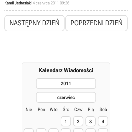
studio THQ Montreal, które wczoraj przejęło odpowiedzialność za
Kamil Jędrasiak
14 czerwca 2011 09:26
rozwój marki po zlikwidowanym przez wydawcę Kaos Studios.
NASTĘPNY DZIEŃ
POPRZEDNI DZIEŃ
Kalendarz Wiadomości
2011
czerwiec
Nie
Pon
Wto
Śro
Czw
Pią
Sob
1
2
3
4