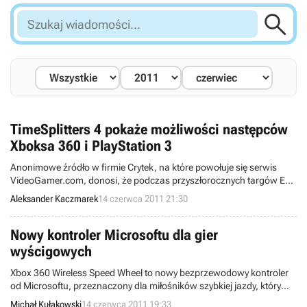

Szukaj
wiadomości...
TimeSplitters 4 pokaże możliwości następców
Xboksa 360 i PlayStation 3
Anonimowe źródło w firmie Crytek, na które powołuje się serwis
VideoGamer.com, donosi, że podczas przyszłorocznych targów E3
możemy spodziewać się prezentacji nowej konsoli Microsoftu.
Aleksander Kaczmarek
14 czerwca 2011 21:30
Techniczna specyfikacja urządzenia wciąż pozostaje zagadką, ale
wiadomo już, iż będzie ono korzystać z bibliotek DirectX 11.
Nowy kontroler Microsoftu dla gier
wyścigowych
Xbox 360 Wireless Speed Wheel to nowy bezprzewodowy kontroler
od Microsoftu, przeznaczony dla miłośników szybkiej jazdy, który
według giganta z Redmond ma być alternatywą dla drogich i
Michał Kułakowski
14 czerwca 2011 19:33