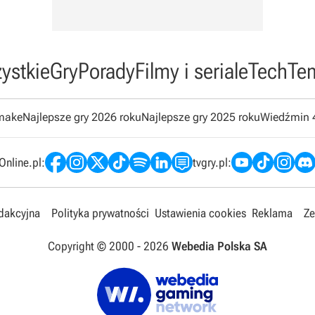
ystkie
Gry
Porady
Filmy i seriale
Tech
Te
emake
Najlepsze gry 2026 roku
Najlepsze gry 2025 roku
Wiedźmin 
nline.pl:
tvgry.pl:
edakcyjna
Polityka prywatności
Ustawienia cookies
Reklama
Ze
Copyright © 2000 -
2026
Webedia Polska SA