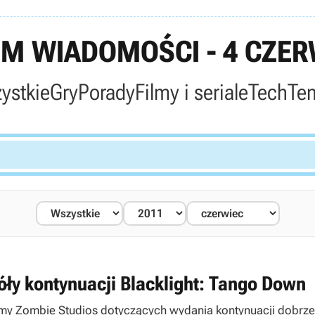
M WIADOMOŚCI - 4 CZER
ystkie
Gry
Porady
Filmy i seriale
Tech
Te
góły kontynuacji Blacklight: Tango Down
my Zombie Studios dotyczących wydania kontynuacji dobrze 