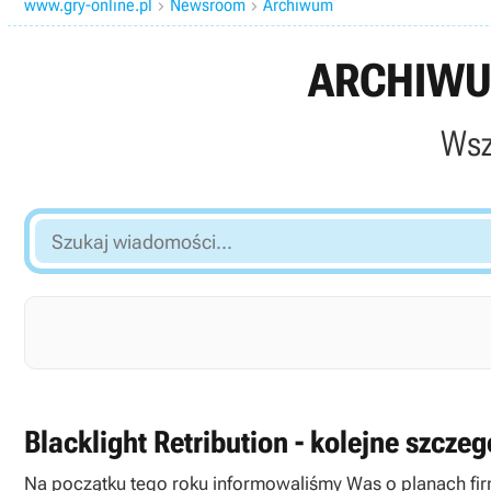
www.gry-online.pl
Newsroom
Archiwum


ARCHIWU
Wsz
Szukaj
wiadomości...
Blacklight Retribution - kolejne szcze
Na początku tego roku informowaliśmy Was o planach fir