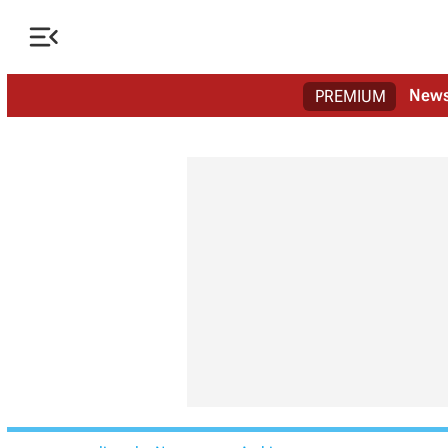

New
PREMIUM