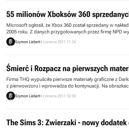
55 milionów Xboksów 360 sprzedanyc
Microsoft ogłosił, że Xbox 360 został sprzedany w nakład
2005 roku. Z danych przygotowanych przez firmę NPD wyni
Szymon Liebert
4 czerwca 2011 11:34
Śmierć i Rozpacz na pierwszych materi
Firma THQ wypuściła pierwsze materiały graficzne z Darks
z pierwowzoru i wprowadza do kontynuacji. Na obrazkach opublikowanych
z Czterech Jeźdźców Apokalipsy.
Szymon Liebert
4 czerwca 2011 10:58
The Sims 3: Zwierzaki - nowy dodatek