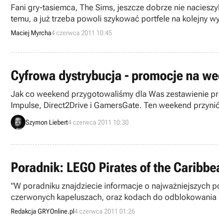
Fani gry-tasiemca, The Sims, jeszcze dobrze nie nacieszyl
temu, a już trzeba powoli szykować portfele na kolejny w
wprowadzający do rozgrywki, zgodnie z nazwą, zwierzęt
Maciej Myrcha
4 czerwca 2011 10:45
Cyfrowa dystrybucja - promocje na we
Jak co weekend przygotowaliśmy dla Was zestawienie pro
Impulse, Direct2Drive i GamersGate. Ten weekend przyni
Szymon Liebert
4 czerwca 2011 10:30
Poradnik: LEGO Pirates of the Caribb
"W poradniku znajdziecie informacje o najważniejszych p
czerwonych kapeluszach, oraz kodach do odblokowania k
Redakcja GRYOnline.pl
4 czerwca 2011 01:26