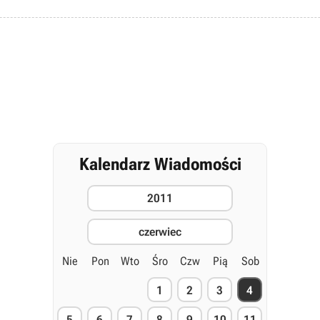
Kalendarz Wiadomości
2011
czerwiec
Nie
Pon
Wto
Śro
Czw
Pią
Sob
1
2
3
4
5
6
7
8
9
10
11