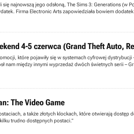
i się najnowszą jego odsłoną, The Sims 3: Generations (w Pol
ydatek. Firma Electronic Arts zapowiedziała bowiem dodatek 
a.
ekend 4-5 czerwca (Grand Theft Auto, Re
mocji, które pojawiły się w systemach cyfrowej dystrybucji
ósł nam między innymi wyprzedaż dwóch świetnych serii – Gr
ean: The Video Game
ostaciach, a także złotych klockach, które otwierają dostęp
ilku trudno dostępnych postaci."