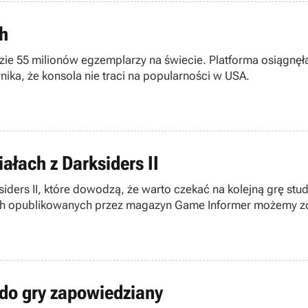
h
zie 55 milionów egzemplarzy na świecie. Platforma osiągnęła 
ka, że konsola nie traci na popularności w USA.
ałach z Darksiders II
iders II, które dowodzą, że warto czekać na kolejną grę stu
 przez magazyn Game Informer możemy zobaczyć w akcji nowego bohatera - Ś
 do gry zapowiedziany