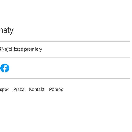
maty
4
Najbliższe premiery
spół
Praca
Kontakt
Pomoc