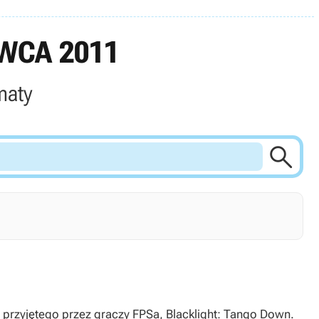
WCA 2011
maty

przyjętego przez graczy FPSa, Blacklight: Tango Down.