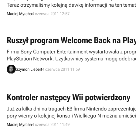
Teraz otrzymaliśmy kolejną dawkę informacji na ten temat,
swoim portfolio m.in. Torchlight.
Maciej Myrcha
4 czerwca 2011 12:57
Ruszył program Welcome Back na Play
Firma Sony Computer Entertainment wystartowała z progr
PlayStation Network. Użytkownicy systemu mogą odebrać 
Szymon Liebert
4 czerwca 2011 11:59
Kontroler następcy Wii potwierdzony
Już za kilka dni na tragach E3 firma Nintendo zaprezentu
pory wiemy o kolejnej konsoli Wielkiego N można umieścić
Maciej Myrcha
4 czerwca 2011 11:49