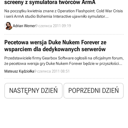
screeny z symulatora twórców ArmA
Na początku kwietnia znane z Operation Flashpoint: Cold War Crisis
i serii ArmA studio Bohemia Interactive ujawniło symulator
helikopterów zatytułowany Take On Helicopters. Gra była obecna na
Adrian Werner
9 czerwca 2011 09:19
tegorocznym E3, dzięki czemu dostaliśmy masę nowych materiałów
graficznych.
Pecetowa wersja Duke Nukem Forever ze
wsparciem dla dedykowanych serwerów
Przedstawiciele firmy Gearbox Software ogłosili na oficjalnym forum,
że pecetowa wersja gry Duke Nukem Forever będzie w przyszłości
obsługiwać dedykowane serwery do rozgrywki wieloosobowej.
Mateusz Kądziołka
9 czerwca 2011 08:51
Wspomnieli też, że korzystanie z tego rozwiązania będzie
opcjonalne, a twórcy nie będą nad nim sprawować nadzoru.
NASTĘPNY DZIEŃ
POPRZEDNI DZIEŃ