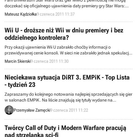
Fani uniwersum Star Wars oraz gier MMO z pewnością nie mogą
doczekać się oficjalnego ujawnienia daty premiery gry Star Wars:
The Old Republic, produkowanej przez studio BioWare. Z pewnością
Mateusz Kądziołka
9 czerwca 2011 11:37
zainteresuje ich fakt, że być może przez nieuwagę przedstawiciela
firmy Razer dowiedzieliśmy się, kiedy tytuł kanadyjskiego studia
pojawi się na półkach sklepowych.
Wii U - droższe niż Wii w dniu premiery i bez
oddzielnego kontrolera?
Przy okazji ujawnienia Wii U zabrakło choćby informacji o
przewidywanej cenie konsoli. W sieci nie zabrakło jednak spekulacji
na ten temat i sporo wskazuje na to, że nie będzie to tanie
Marcin Skierski
9 czerwca 2011 11:30
urządzenie. Dochodzą też do nas niepokojące wieści dotyczące
nowego kontrolera.
Nieciekawa sytuacja DiRT 3. EMPiK - Top Lista
- tydzień 23
Zapraszamy do kolejnego notowania najlepiej sprzedających się gier
w salonach EMPiK. Na liście znajdują się tytuły wydane na
komputery osobiste oraz konsole PSP, PS3 i Xbox 360. Dane
Przemysław Zamęcki
9 czerwca 2011 11:22
pochodzą ze 166 salonów z okresu pomiędzy 30 maja a 5 czerwca.
Twórcy Call of Duty i Modern Warfare pracują
nad strzelanką sci-fi