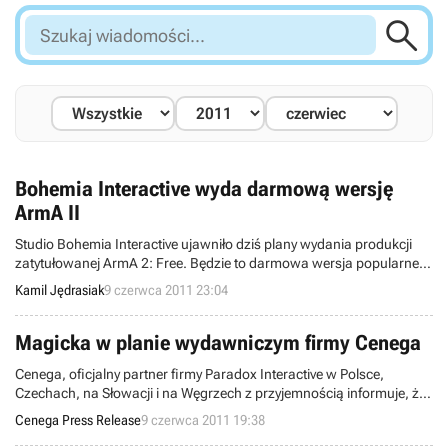

Szukaj
wiadomości...
Bohemia Interactive wyda darmową wersję
ArmA II
Studio Bohemia Interactive ujawniło dziś plany wydania produkcji
zatytułowanej ArmA 2: Free. Będzie to darmowa wersja popularnej
gry taktycznej, przeznaczona wyłącznie do rozgrywki
Kamil Jędrasiak
9 czerwca 2011 23:04
wieloosobowej.
Magicka w planie wydawniczym firmy Cenega
Cenega, oficjalny partner firmy Paradox Interactive w Polsce,
Czechach, na Słowacji i na Węgrzech z przyjemnością informuje, że
do planu wydawniczego firmy Cenega trafia gra Magicka,
Cenega Press Release
9 czerwca 2011 19:38
satyryczny hack’n’slash o bogatym świecie, umieszczonym w