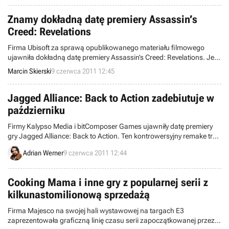
różnego rodzaju DLC.
Znamy dokładną datę premiery Assassin’s
Creed: Revelations
Firma Ubisoft za sprawą opublikowanego materiału filmowego
ujawniła dokładną datę premiery Assassin’s Creed: Revelations. Jest
to zaskakujący ruch zważywszy na fakt, że jeszcze na niedawnej
Marcin Skierski
9 czerwca 2011 12:45
konferencji nie zdecydowano się na stosowne ogłoszenie.
Jagged Alliance: Back to Action zadebiutuje w
październiku
Firmy Kalypso Media i bitComposer Games ujawniły datę premiery
gry Jagged Alliance: Back to Action. Ten kontrowersyjny remake trafi
na półki sklepowe w październiku.
Adrian Werner
9 czerwca 2011 12:44
Cooking Mama i inne gry z popularnej serii z
kilkunastomilionową sprzedażą
Firma Majesco na swojej hali wystawowej na targach E3
zaprezentowała graficzną linię czasu serii zapoczątkowanej przez