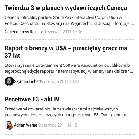
realiach fantasy, opartych na mitologii nordyckiej.
Twierdza 3 w planach wydawniczych Cenega
Cenega, oficjalny partner SouthPeak Interactive Corporation w
Polsce, Czechach, na Słowacji i na Węgrzech z radością informuje,
że już we wrześniu ukaże się trzecia część Twierdzy...
Cenega Press Release
9 czerwca 2011 19:36
Raport o branży w USA – przeciętny gracz ma
37 lat
Stowarzyszenie Entertainment Software Association opublikowało
tegoroczną edycję raportu na temat sytuacji w amerykańskiej branży
rozrywki elektronicznej. Wyniki pokazują, że nastąpił nieznaczny
Szymon Liebert
9 czerwca 2011 14:24
przyrost liczby grających kobiet oraz wzrost średniej wieku
przeciętnego gracza w Stanach Zjednoczonych. Zdaniem ESA ma
on obecnie 37 lat.
Pecetowe E3 - akt IV
Przed wami czwarta piguła ze zwiastunami najciekawszych
pecetowych gier goszczących na tegorocznym E3. Tym razem mam
dla was m.in. fenomenalne intro z Star Wars: The Old Republic oraz
Adrian Werner
9 czerwca 2011 14:10
filmiki z nowego Hitmana, Sword of the Stars II, King Arthur II, The
Darknes II, Prey 2, Carrier Command, Arma III