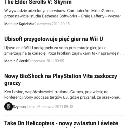
The Elder Scrolls V: Skyrim
W wywiadzie udzielonym serwisowi ComputerAndVideoGames,
przedstawiciel studia Bethesda Softworks – Craig Lafferty – wyznał,
że konsole są wiodącymi platformami w procesie produkcji The
Mateusz Kądziołka
9 czerwca 2011 10:15
Elder Scrolls V: Skyrim. Tym samym, wersja pecetowa gry będzie
tylko portem.
Ubisoft przygotowuje pięć gier na Wii U
Ujawnienie Wii U pociągnęło za sobą prezentacje gier, jakie
zmierzają na tę konsolę. Poza krótkimi zajawkami tak naprawdę nie
wiemy na ich temat zbyt wiele. Przed szereg wyłamała się firma
Marcin Skierski
9 czerwca 2011 09:55
Ubisoft, zapowiadając pięć przygotowywanych produkcji, z czego
dwie to zupełnie nowe marki.
Nowy BioShock na PlayStation Vita zaskoczy
graczy
Ken Levine, współzałożyciel Irrational Games, pojawił się na
konferencji Sony podczas targów E3, gdzie przyznał, że przekonał
się do PlayStation Move i zapowiedział grę z serii BioShock na nową
Szymon Liebert
9 czerwca 2011 09:48
konsolę firmy, czyli PlayStation Vita. W kolejnych wywiadach znany
producent przybliżył naturę tego projektu, który nie będzie tylko
konwersją jednej z innych odsłon serii, ale nowym pomysłem.
Take On Helicopters - nowy zwiastun i świeże