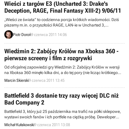
Wieści z targów E3 (Uncharted 3: Drake's
Deception, RAGE, Final Fantasy XIII-2) 9/06/11
„Wieści ze świata” to codzienna porcja krótkich wiadomości. Dziś
piszemy m.in. o przyszłości RAGE, LAN-ie w Uncharted 3,
inspirowaniu się Red Dead Redemption przez twórców Final Fantasy
Piotr Doroń
9 czerwca 2011 14:06
XIII-2, a także braku blokady regionalnej w PS Vita. Zapraszamy do
lektury.
Wiedźmin 2: Zabójcy Królów na Xboksa 360 -
pierwsze screeny i film z rozgrywki
Od oficjalnej zapowiedzi gry Wiedźmin 2: Zabójcy Królów w wersji
na Xboksa 360 minęło kilka dni, a do tej pory (nie licząc krótkiego
zwiastuna) nie mogliśmy zobaczyć jej w akcji. Na targach E3 studio
Marcin Skierski
9 czerwca 2011 13:45
CD Projekt RED odsłoniło karty i zaprezentowało ją w ruchu wraz z
kilkoma screenami.
Battlefield 3 dostanie trzy razy więcej DLC niż
Bad Company 2
Battlefield 3, który już 25 października ma trafić na półki sklepowe,
wystawi swoich fanów i ich portfele na ciężką próbę. Deweloper
poinformował bowiem na spotkaniu z inwestorami, że już na starcie
Michał Kułakowski
9 czerwca 2011 13:08
zapewni bardzo duże wsparcie dla tytułu, oferując bogatą paletę