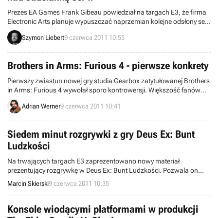
Prezes EA Games Frank Gibeau powiedział na targach E3, że firma
Electronic Arts planuje wypuszczać naprzemian kolejne odsłony serii
Battlefield oraz Medal of Honor. Wydawca ma w zanadrzu także
Szymon Liebert
9 czerwca 2011 10:55
nowe projekty Insomniac Games oraz Respawn Entertainment, czyli
twórców Call of Duty i Modern Warfare. Zdaniem Gibeau, obaj
deweloperzy pracują nad strzelankami w klimatach science fiction.
Brothers in Arms: Furious 4 - pierwsze konkrety
Pierwszy zwiastun nowej gry studia Gearbox zatytułowanej Brothers
in Arms: Furious 4 wywołał sporo kontrowersji. Większość fanów
cyklu zareagowała negatywnie na zastąpienie poważnej wojennej
Adrian Werner
9 czerwca 2011 10:41
atmosfery lekkim i bardzo humorystycznym podejściem do tematu.
Teraz dowiedzieliśmy się jak naprawdę będzie wyglądała sama gra.
Siedem minut rozgrywki z gry Deus Ex: Bunt
Ludzkości
Na trwających targach E3 zaprezentowano nowy materiał
prezentujący rozgrywkę w Deus Ex: Bunt Ludzkości. Pozwala on
przyjrzeć się nie publikowanemu nigdy wcześniej fragmentowi
Marcin Skierski
9 czerwca 2011 10:35
kampanii.
Konsole wiodącymi platformami w produkcji