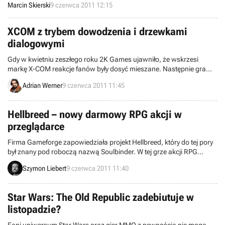
wydane w 2006 roku Cooking Mama. Przy okazji poznaliśmy
Marcin Skierski
9 czerwca 2011 12:15
świetne wyniki sprzedaży całego cyklu.
XCOM z trybem dowodzenia i drzewkami
dialogowymi
Gdy w kwietniu zeszłego roku 2K Games ujawniło, że wskrzesi
markę X-COM reakcje fanów były dosyć mieszane. Następnie gra
gościła na zeszłorocznym E3, ale potem słuch o niej zaginał. Teraz
Adrian Werner
9 czerwca 2011 11:45
dowiedzieliśmy się, jakie zmiany wprowadzono w ciągu tych
dwunastu miesięcy, a trzeba przyznać, że są one spore.
Hellbreed – nowy darmowy RPG akcji w
przeglądarce
Firma Gameforge zapowiedziała projekt Hellbreed, który do tej pory
był znany pod roboczą nazwą Soulbinder. W tej grze akcji RPG
zmierzymy się z hordami przeciwników w trybie solowym lub
Szymon Liebert
9 czerwca 2011 11:40
wieloosobowym. Twórcy przekonują, że produkcja zaskoczy nas
świetną grafikę (jak na tytuł przeglądarkowy) oraz angażującym
systemem walki. Do boju ruszymy w sierpniu tego roku.
Star Wars: The Old Republic zadebiutuje w
listopadzie?