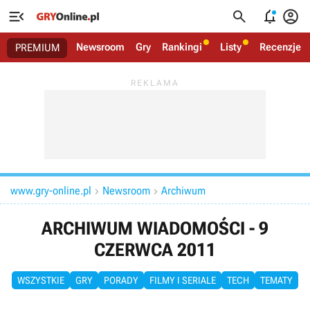




Newsroom
Gry
Rankingi
Listy
Recenzje
PREMIUM
www.gry-online.pl
Newsroom
Archiwum


ARCHIWUM WIADOMOŚCI - 9
CZERWCA 2011
WSZYSTKIE
GRY
PORADY
FILMY I SERIALE
TECH
TEMATY