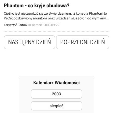
Xbox.
Phantom - co kryje obudowa?
Ciężko jest nie zgodzić się ze stwierdzeniem, iż konsola Phantom to
PeCet pozbawiony monitora oraz urządzeń służących do wymiany i
przenoszenia danych. Zresztą, podobne opinie swego czasu krążyły
Krzysztof Bartnik
18 sierpnia 2003 09:22
na temat Sony PlayStation 2 czy Microsoft Xbox. Co jednak dokładnie
znajdziemy „pod maską” nowej konsoli firmy Infinium Labs? Do
niedawna odpowiedź na to pytanie była nieznana... teraz wiemy już
NASTĘPNY DZIEŃ
POPRZEDNI DZIEŃ
co to będzie...
Kalendarz Wiadomości
2003
sierpień