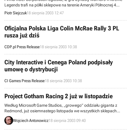
Legends trafi na półki sklepowe na terenie Ameryki Północnej 4
listopada bieżącego roku. Tytuł ten przeznaczony jest dla
Piotr Siejczuk
18 sierpnia 2003 12:47
posiadaczy konsoli PlayStation2. Rozszerzenie to zawiera wszystkie
postacie z Dynasty Warriors 4, jednak posiada również nowe
elementy, chociażby poziomy gry.
Oficjalna Polska Liga Colin McRae Rally 3 PL
rusza już dziś
CDP.pl Press Release
18 sierpnia 2003 10:38
City Interactive i Cenega Poland podpisały
umowę o dystrybucji
CI Games Press Release
18 sierpnia 2003 10:38
Project Gotham Racing 2 już w listopadzie
Według Microsoft Game Studios, „growego” oddziału giganta z
Redmond, już osiemnastego listopada we wszystkich sklepach
północnoamerykańskiego kontynentu powinien pojawić się sequel
Wojciech Antonowicz
18 sierpnia 2003 09:40
popularnego symulatora wyścigów Project Gotham Racing, czyli
Project Gotham Racing 2 w specjalnej wersji na konsole Microsoft