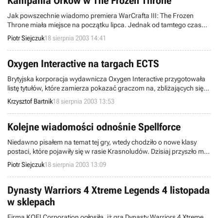
Kampania Orków w The Frozen Throne
Jak powszechnie wiadomo premiera WarCrafta III: The Frozen
Throne miała miejsce na początku lipca. Jednak od tamtego czasu
Blizzard nie podał informacji odnośnie daty ukazania się
Piotr Siejczuk
18 sierpnia 2003 14:41
dodatkowych misji do kampanii Orków.
Oxygen Interactive na targach ECTS
Brytyjska korporacja wydawnicza Oxygen Interactive przygotowała
listę tytułów, które zamierza pokazać graczom na, zbliżających się
wielkimi krokami targach ECTS (27-29 sierpnia; Londyn). Oprócz
Krzysztof Bartnik
18 sierpnia 2003 13:53
produkcji wymienionych poniżej, owa firma planuje także ujawnić
kilka nowych projektów, dedykowanym konsolom PlayStation 2 oraz
Xbox (szczegóły poznamy dopiero podczas trwania rzeczonej
Kolejne wiadomości odnośnie Spellforce
ekspozycji).
Niedawno pisałem na temat tej gry, wtedy chodziło o nowe klasy
postaci, które pojawiły się w rasie Krasnoludów. Dzisiaj przyszło mi
napisać o aktualizacji, która miała miejsce na oficjalnej witrynie
Piotr Siejczuk
18 sierpnia 2003 13:09
tytułu. Firma developerska Phenomic ujawniła screen ukazujący
klasę Tytanów. Spellforce będzie grą należącą do gatunku RTS/RPG,
której wydawcą jest firma JoWooD. Produkt na rynku winien pojawić
Dynasty Warriors 4 Xtreme Legends 4 listopada
się w czwartym kwartale 2003r.
w sklepach
Firma KOEI Corporation ogłosiła, iż gra Dynasty Warriors 4 Xtreme