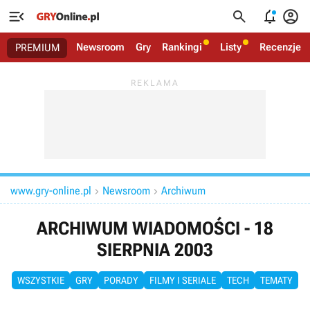




Newsroom
Gry
Rankingi
Listy
Recenzje
PREMIUM
www.gry-online.pl
Newsroom
Archiwum


ARCHIWUM WIADOMOŚCI - 18
SIERPNIA 2003
WSZYSTKIE
GRY
PORADY
FILMY I SERIALE
TECH
TEMATY