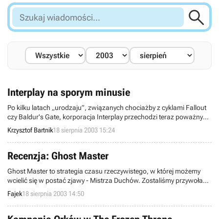

Szukaj
wiadomości...
Interplay na sporym minusie
Po kilku latach „urodzaju”, związanych chociażby z cyklami Fallout
czy Baldur's Gate, korporacja Interplay przechodzi teraz poważny
kryzys, który potwierdza najnowszy raport finansowy. Otóż w
Krzysztof Bartnik
18 sierpnia 2003 15:24
drugim kwartale bieżącego roku finansowego, owa firma
zanotowała straty wynoszące (bagatela) 5,4 miliona USD!
Recenzja: Ghost Master
Ghost Master to strategia czasu rzeczywistego, w której możemy
wcielić się w postać zjawy - Mistrza Duchów. Zostaliśmy przywołani
z zaświatów i sprowadzeni do miasteczka Gravenville z zadaniem
Fajek
18 sierpnia 2003 14:50
terroryzowania i straszenia jego mieszkańców.