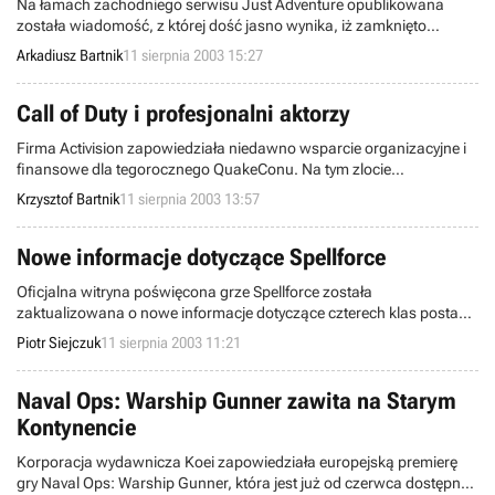
Na łamach zachodniego serwisu Just Adventure opublikowana
została wiadomość, z której dość jasno wynika, iż zamknięto
siedzibę francuskiego zespołu developerskiego Arxel Tribe (twórcy
Arkadiusz Bartnik
11 sierpnia 2003 15:27
m.in. Hitchcock, Casanova, Faust, czy The Ring).
Call of Duty i profesjonalni aktorzy
Firma Activision zapowiedziała niedawno wsparcie organizacyjne i
finansowe dla tegorocznego QuakeConu. Na tym zlocie
zaprezentuje również swoją najnowszą strzelankę
Krzysztof Bartnik
11 sierpnia 2003 13:57
pierwszoosobową, pt. Call of Duty. Tymczasem dobiegły nas
informacje, że do opracowywania omawianej produkcji zatrudniono
profesjonalistów rodem z Hollywood.
Nowe informacje dotyczące Spellforce
Oficjalna witryna poświęcona grze Spellforce została
zaktualizowana o nowe informacje dotyczące czterech klas postaci
pochodzących z rasy Krasnoludów. Będą to: Defender, Watchman,
Piotr Siejczuk
11 sierpnia 2003 11:21
Elder i Elite. Tytuł ten wyprodukowany zostanie przez firmę Phenomic
i należał on będzie do gatunku gier typu RTS/RPG. Na rynku produkt
ten pojawi się dzięki firmie wydawniczej JoWooD w czwartym
Naval Ops: Warship Gunner zawita na Starym
kwartale 2003r.
Kontynencie
Korporacja wydawnicza Koei zapowiedziała europejską premierę
gry Naval Ops: Warship Gunner, która jest już od czerwca dostępna