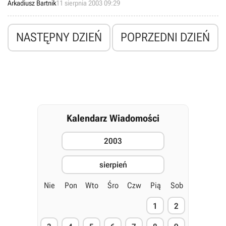
Arkadiusz Bartnik
11 sierpnia 2003 09:29
(status „gold”) i całość trafiła do tłoczni. Omawiany add-on zostanie
wydany na tamtejszym rynku w opakowaniu DVD.
NASTĘPNY DZIEŃ
POPRZEDNI DZIEŃ
Kalendarz Wiadomości
2003
sierpień
Nie
Pon
Wto
Śro
Czw
Pią
Sob
1
2