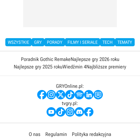
WSZYSTKIE
GRY
PORADY
FILMY I SERIALE
TECH
TEMATY
Poradnik Gothic Remake
Najlepsze gry 2026 roku
Najlepsze gry 2025 roku
Wiedźmin 4
Najbliższe premiery
GRYOnline.pl:
tvgry.pl:
O nas
Regulamin
Polityka redakcyjna