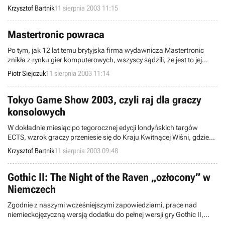
w Stanach Zjednoczonych. Ta ciekawa symulacja działań okrętów
Krzysztof Bartnik
11 sierpnia 2003 11:15
morskich (przedstawiona w czasie rzeczywistym), powinna pojawić
się na Starym Kontynencie jeszcze przed końcem bieżącego roku.
Mastertronic powraca
Po tym, jak 12 lat temu brytyjska firma wydawnicza Mastertronic
znikła z rynku gier komputerowych, wszyscy sądzili, że jest to jej
koniec. Jednak jak się dzisiaj okazuje nic bardziej mylnego. Dzięki
Piotr Siejczuk
11 sierpnia 2003 11:14
staraniom weteranów rynku gier: Andiemu Paynowi i Paulowi
Pattersonowi Mastertronic powraca do życia.
Tokyo Game Show 2003, czyli raj dla graczy
konsolowych
W dokładnie miesiąc po tegorocznej edycji londyńskich targów
ECTS, wzrok graczy przeniesie się do Kraju Kwitnącej Wiśni, gdzie
odbędzie się impreza o nazwie Tokyo Game Show. Japońska
Krzysztof Bartnik
11 sierpnia 2003 09:48
ekspozycja w głównej mierze skierowana jest do posiadaczy
wszelkiego rodzaju konsol, zaś wszyscy odwiedzający targi będą
mogli zapoznać się z aż 230 tytułami, których premiera
Gothic II: The Night of the Raven „ozłocony” w
zaplanowana została na niedaleką przyszłość.
Niemczech
Zgodnie z naszymi wcześniejszymi zapowiedziami, prace nad
niemieckojęzyczną wersją dodatku do pełnej wersji gry Gothic II,
noszącego podtytuł The Night of the Raven, zostały już zakończone