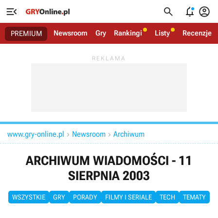




Newsroom
Gry
Rankingi
Listy
Recenzje
PREMIUM
www.gry-online.pl
Newsroom
Archiwum


ARCHIWUM WIADOMOŚCI - 11
SIERPNIA 2003
WSZYSTKIE
GRY
PORADY
FILMY I SERIALE
TECH
TEMATY