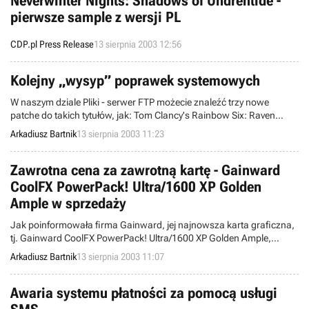
Neverwinter Nights: Shadows of Undrentide -
pierwsze sample z wersji PL
CDP.pl Press Release
13 sierpnia 2003 12:56
Kolejny „wysyp” poprawek systemowych
W naszym dziale Pliki - serwer FTP możecie znaleźć trzy nowe
patche do takich tytułów, jak: Tom Clancy's Rainbow Six: Raven
Shield (taktyczna gra akcji), Age of Wonders: Shadow Magic
Arkadiusz Bartnik
13 sierpnia 2003 11:23
(strategia turowa w świecie fantasy) oraz IL-2 Sturmovik: Forgotten
Battles (symulator lotu). Poniżej znajdziecie więcej szczegółów
odnośnie zmian, wprowadzanych przez poszczególne „łatki”.
Zawrotna cena za zawrotną kartę - Gainward
CoolFX PowerPack! Ultra/1600 XP Golden
Ample w sprzedaży
Jak poinformowała firma Gainward, jej najnowsza karta graficzna,
tj. Gainward CoolFX PowerPack! Ultra/1600 XP Golden Ample,
powinna być już dostępna w ogólnoświatowej sprzedaży w cenie
Arkadiusz Bartnik
13 sierpnia 2003 11:07
899 Euro (wliczając VAT). Ta zaporowa, dla przeciętnego
przedstawiciela ludzkiej rasy, suma zawęża grono odbiorców
owego komponentu jedynie do prawdziwych maniaków grafiki
Awaria systemu płatności za pomocą usługi
trójwymiarowej, zdolnych wyłożyć pieniądze na wszelkie nowości.