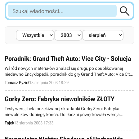

Szukaj
wiadomości...
Poradnik: Grand Theft Auto: Vice City - Solucja
Wśród nowych materiałów znalazł się drugi, po opublikowanej
niedawno Encyklopedii, poradnik do gry Grand Theft Auto: Vice City.
Tym razem jest to kompletna solucja, która prowadzi za rączkę od
Tomasz Pyzioł
13 sierpnia 2003 18:29
początku do końca i wyjaśnia jak przejść każdy aspekt gry. Dowiecie
się tutaj w jaki sposób ukończyć misje wątku głównego oraz
wszelkie zadania poboczne, dodatkowe i specjalne, a nawet jak
Gorky Zero: Fabryka niewolników ZŁOTY
rozwozić pizze...
Testy wersji beta oczekiwanej skradanki Gorky Zero: Fabryka
niewolników dobiegły końca. Do tłoczni powędrowała wersja
ostateczna płyty matki i rozpoczęto proces produkcji.
Fajek
13 sierpnia 2003 17:33
Przypominamy, że Gorky Zero pojawi się już na początku września w
serii Dobra GRA za jedyne 19,90 zł!