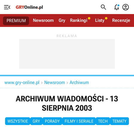




Newsroom
Gry
Rankingi
Listy
Recenzje
PREMIUM
www.gry-online.pl
Newsroom
Archiwum


ARCHIWUM WIADOMOŚCI - 13
SIERPNIA 2003
WSZYSTKIE
GRY
PORADY
FILMY I SERIALE
TECH
TEMATY