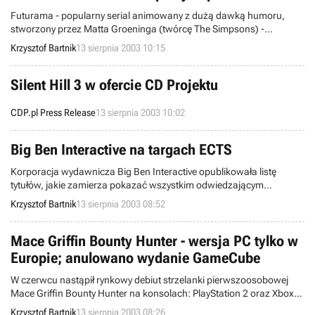
Futurama - popularny serial animowany z dużą dawką humoru,
stworzony przez Matta Groeninga (twórcę The Simpsons) -
doczekał się swoje wirtualnego odpowiednika. Gra o tym samym
Krzysztof Bartnik
13 sierpnia 2003 10:15
tytule trafiła już bowiem do sprzedaży na kontynencie
północnoamerykańskim, w wersjach dedykowanych konsolom:
Sony PlayStation 2 oraz Microsoft Xbox.
Silent Hill 3 w ofercie CD Projektu
CDP.pl Press Release
13 sierpnia 2003 10:02
Big Ben Interactive na targach ECTS
Korporacja wydawnicza Big Ben Interactive opublikowała listę
tytułów, jakie zamierza pokazać wszystkim odwiedzającym
tegoroczne targi ECTS (27-29 sierpnia; Londyn). Oprócz samych
Krzysztof Bartnik
13 sierpnia 2003 08:52
gier, rzeczona firma zaprezentuje także nowe akcesoria z serii
4Gamers (głośniki, kontrolery, itd.).
Mace Griffin Bounty Hunter - wersja PC tylko w
Europie; anulowano wydanie GameCube
W czerwcu nastąpił rynkowy debiut strzelanki pierwszoosobowej
Mace Griffin Bounty Hunter na konsolach: PlayStation 2 oraz Xbox.
Tymczasem z Zachodu napłynęły do nas smutne wieści: otóż duet
Krzysztof Bartnik
13 sierpnia 2003 08:26