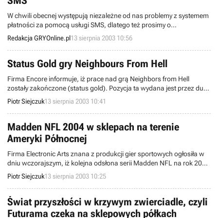
SMS
W chwili obecnej występują niezależne od nas problemy z systemem
płatności za pomocą usługi SMS, dlatego też prosimy o
wyrozumiałość osób korzystających z tej usługi. Jak tylko awaria
Redakcja GRYOnline.pl
13 sierpnia 2003 10:56
zostanie usunięta, co mamy nadzieje nastąpi lada chwila,
niezwłocznie o tym poinformujemy. UAKTUALNIENIE: Usterka
została usunięta, za wynikłe utrudnienia przepraszamy.
Status Gold gry Neighbours From Hell
Firma Encore informuje, iż prace nad grą Neighbors from Hell
zostały zakończone (status gold). Pozycja ta wydana jest przez duet
Encore i JoWooD Productions Software AG. Na półkach sklepów za
Piotr Siejczuk
13 sierpnia 2003 10:41
Atlantykiem produkt dostępny będzie we wrześniu. Co ciekawe
mieszkańcy starego kontynentu (czyli jakby nie było my) mamy
sposobność na zakup tego produktu już od kilku tygodni. Europa
Madden NFL 2004 w sklepach na terenie
górą! Wersja demo gry dostępna jest na naszym FTPie. Zachęcam
Ameryki Północnej
do ściągnięcia.
Firma Electronic Arts znana z produkcji gier sportowych ogłosiła w
dniu wczorajszym, iż kolejna odsłona serii Madden NFL na rok 2004
(symulacja futbolu amerykańskiego) jest dostępna w sklepach za
Piotr Siejczuk
13 sierpnia 2003 10:25
Atlantykiem. Tytuł przygotowany jest na 6 platform systemowych -
Xbox, PS2, PSOne, GameCube, PC oraz GBA. Wydawcą tej pozycji
jest firma EA Tiburon. Grywalne demo dostępne jest lokalnie.
Świat przyszłości w krzywym zwierciadle, czyli
Futurama czeka na sklepowych półkach