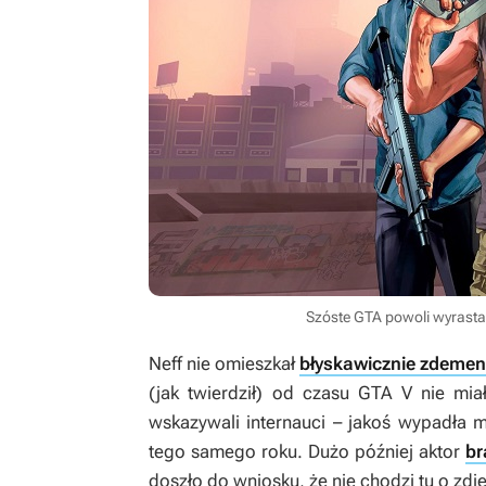
Szóste GTA powoli wyrasta 
Neff nie omieszkał
błyskawicznie zdeme
(jak twierdził) od czasu
GTA V
nie miał
wskazywali internauci – jakoś wypadła 
tego samego roku. Dużo później aktor
br
doszło do wniosku, że nie chodzi tu o zdję