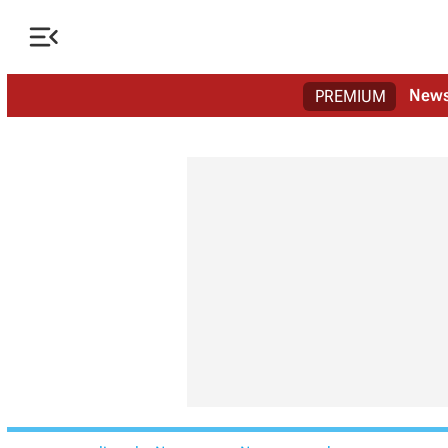

New
PREMIUM