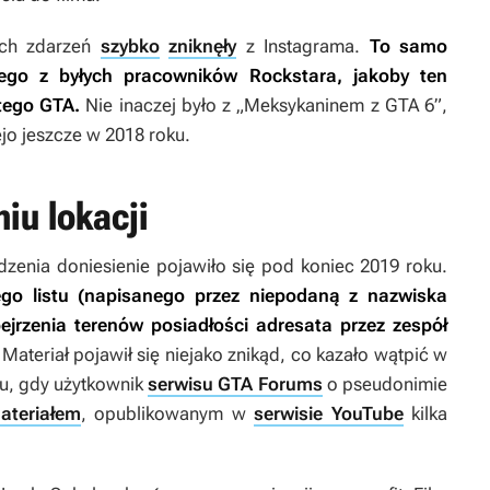
ych zdarzeń
szybko
zniknęły
z Instagrama.
To samo
ego z byłych pracowników Rockstara, jakoby ten
stego
GTA
.
Nie inaczej było z „Meksykaninem z
GTA 6
”,
o jeszcze w 2018 roku.
iu lokacji
dzenia doniesienie pojawiło się pod koniec 2019 roku.
go listu (napisanego przez niepodaną z nazwiska
jrzenia terenów posiadłości adresata przez zespół
Materiał pojawił się niejako znikąd, co kazało wątpić w
su, gdy użytkownik
serwisu GTA Forums
o pseudonimie
teriałem
, opublikowanym w
serwisie YouTube
kilka