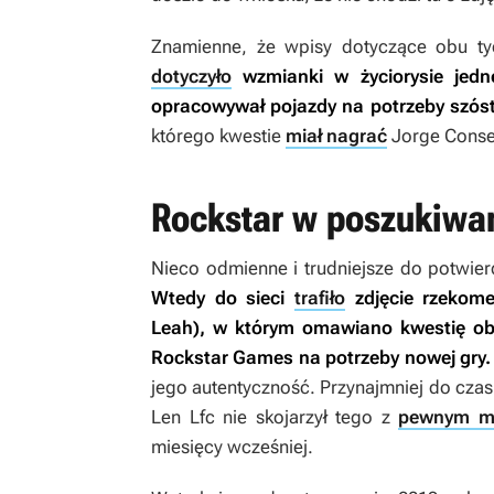
Znamienne, że wpisy dotyczące obu t
dotyczyło
wzmianki w życiorysie jedn
opracowywał pojazdy na potrzeby szó
którego kwestie
miał nagrać
Jorge Consej
Rockstar w poszukiwan
Nieco odmienne i trudniejsze do potwier
Wtedy do sieci
trafiło
zdjęcie rzekome
Leah), w którym omawiano kwestię obe
Rockstar Games na potrzeby nowej gry.
jego autentyczność. Przynajmniej do cza
Len Lfc nie skojarzył tego z
pewnym ma
miesięcy wcześniej.