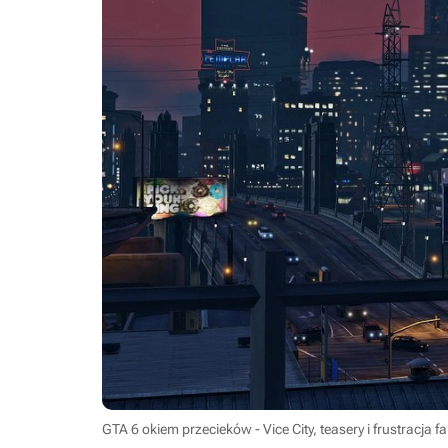
GTA 6 okiem przecieków - Vice City, teasery i frustracja f