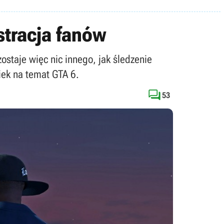
ustracja fanów
zostaje więc nic innego, jak śledzenie
iek na temat GTA 6.

53