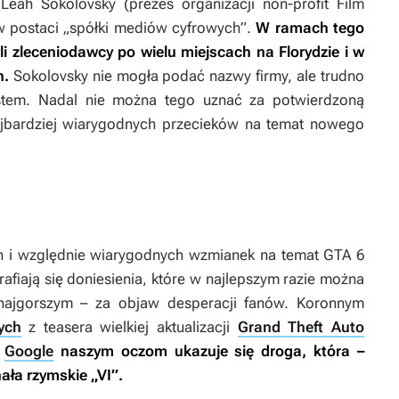
eah Sokolovsky (prezes organizacji non-profit Film
 w postaci „spółki mediów cyfrowych”.
W ramach tego
li zleceniodawcy po wielu miejscach na Florydzie i w
h.
Sokolovsky nie mogła podać nazwy firmy, ale trudno
stem. Nadal nie można tego uznać za potwierdzoną
najbardziej wiarygodnych przecieków na temat nowego
ch i względnie wiarygodnych wzmianek na temat
GTA 6
rafiają się doniesienia, które w najlepszym razie można
najgorszym – za objaw desperacji fanów. Koronnym
ych
z teasera wielkiej aktualizacji
Grand Theft Auto
w
Google
naszym oczom ukazuje się droga, która –
ała rzymskie „VI”.