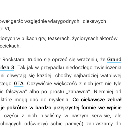
ował garść względnie wiarygodnych i ciekawych
o VI
;
ionych w plikach gry, teaserach, życiorysach aktorów
zeciekach.
 Rockstara, trudno się oprzeć się wrażeniu, że
Grand
ife’a 3
. Tak jak w przypadku niedoszłego zwieńczenia
ani chwytają się każdej, choćby najbardziej wątpliwej
óstego
GTA
. Oczywiście większość z nich jest nie tyle
wie fałszywa” albo po prostu „zabawna”. Niemniej od
e, które mogą dać do myślenia.
Co ciekawsze zebrał
je pokrótce w bardzo przejrzystej formie we wpisie
części z nich pisaliśmy w naszym serwisie, ale
ż chcących odświeżyć sobie pamięć) zapraszamy do