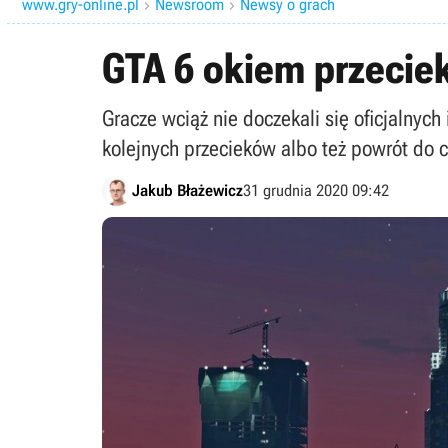
www.gry-online.pl
Newsroom
Newsy o grach


GTA 6 okiem przeciekó
Gracze wciąż nie doczekali się oficjalnych
kolejnych przecieków albo też powrót do 
Jakub Błażewicz
31 grudnia 2020 09:42