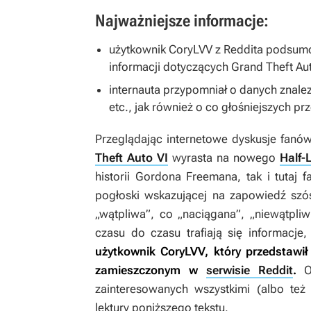
Najważniejsze informacje:
użytkownik CoryLVV z Reddita podsum
informacji dotyczących
Grand Theft Aut
internauta przypomniał o danych znalez
etc., jak również o co głośniejszych pr
Przeglądając internetowe dyskusje fanów
Theft Auto VI
wyrasta na nowego
Half-L
historii Gordona Freemana, tak i tutaj f
pogłoski wskazującej na zapowiedź sz
„wątpliwa”, co „naciągana”, „niewątpli
czasu do czasu trafiają się informacj
użytkownik CoryLVV, który przedstawił 
zamieszczonym w
serwisie Reddit
.
O 
zainteresowanych wszystkimi (albo te
lektury poniższego tekstu.