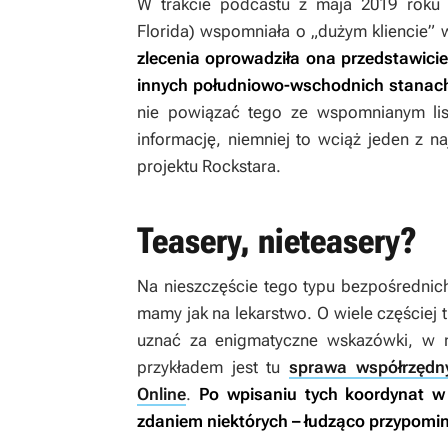
W trakcie podcastu z maja 2019 roku L
Florida) wspomniała o „dużym kliencie”
zlecenia oprowadziła ona przedstawicie
innych południowo-wschodnich stanac
nie powiązać tego ze wspomnianym li
informację, niemniej to wciąż jeden z 
projektu Rockstara.
Teasery, nieteasery?
Na nieszczęście tego typu bezpośredni
mamy jak na lekarstwo. O wiele częściej t
uznać za enigmatyczne wskazówki, w 
przykładem jest tu
sprawa współrzędn
Online
.
Po wpisaniu tych koordynat 
zdaniem niektórych – łudząco przypomin