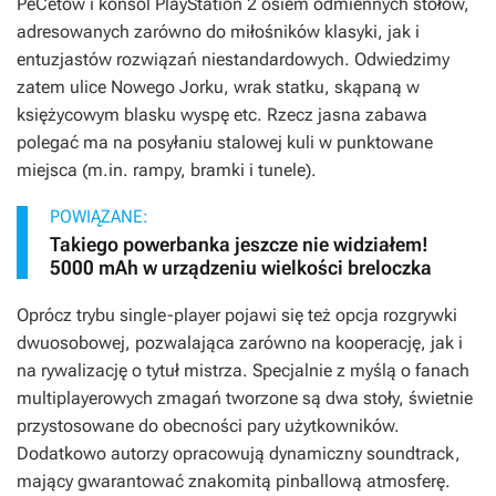
PeCetów i konsol PlayStation 2 osiem odmiennych stołów,
adresowanych zarówno do miłośników klasyki, jak i
entuzjastów rozwiązań niestandardowych. Odwiedzimy
zatem ulice Nowego Jorku, wrak statku, skąpaną w
księżycowym blasku wyspę etc. Rzecz jasna zabawa
polegać ma na posyłaniu stalowej kuli w punktowane
miejsca (m.in. rampy, bramki i tunele).
POWIĄZANE:
Takiego powerbanka jeszcze nie widziałem!
5000 mAh w urządzeniu wielkości breloczka
Oprócz trybu single-player pojawi się też opcja rozgrywki
dwuosobowej, pozwalająca zarówno na kooperację, jak i
na rywalizację o tytuł mistrza. Specjalnie z myślą o fanach
multiplayerowych zmagań tworzone są dwa stoły, świetnie
przystosowane do obecności pary użytkowników.
Dodatkowo autorzy opracowują dynamiczny soundtrack,
mający gwarantować znakomitą pinballową atmosferę.