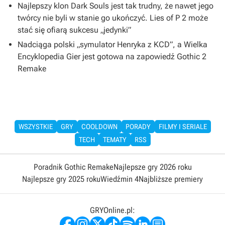
Najlepszy klon Dark Souls jest tak trudny, że nawet jego
twórcy nie byli w stanie go ukończyć. Lies of P 2 może
stać się ofiarą sukcesu „jedynki”
Nadciąga polski „symulator Henryka z KCD”, a Wielka
Encyklopedia Gier jest gotowa na zapowiedź Gothic 2
Remake
WSZYSTKIE
GRY
COOLDOWN
PORADY
FILMY I SERIALE
TECH
TEMATY
RSS
Poradnik Gothic Remake
Najlepsze gry 2026 roku
Najlepsze gry 2025 roku
Wiedźmin 4
Najbliższe premiery
GRYOnline.pl: