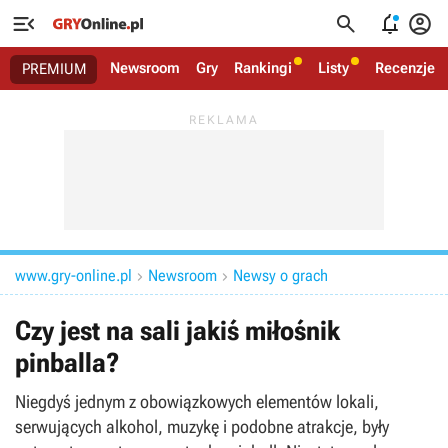




Newsroom
Gry
Rankingi
Listy
Recenzje
PREMIUM
www.gry-online.pl
Newsroom
Newsy o grach


Czy jest na sali jakiś miłośnik
pinballa?
Niegdyś jednym z obowiązkowych elementów lokali,
serwujących alkohol, muzykę i podobne atrakcje, były