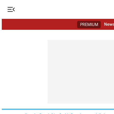

New
PREMIUM