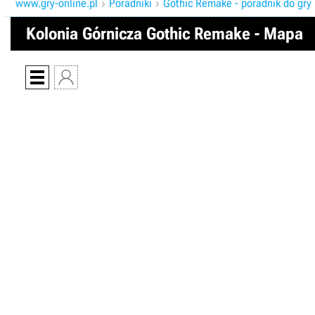
www.gry-online.pl
Poradniki
Gothic Remake - poradnik do gry


Kolonia Górnicza Gothic Remake - Mapa