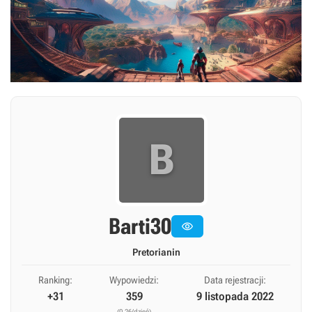
B
Barti30

Pretorianin
Ranking:
Wypowiedzi:
Data rejestracji:
+31
359
9 listopada 2022
(0,26/dzień)