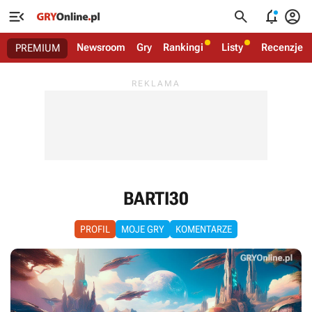




Newsroom
Gry
Rankingi
Listy
Recenzje
PREMIUM
BARTI30
PROFIL
MOJE GRY
KOMENTARZE