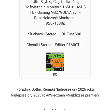
i UltraSzybką Częstotliwością
Odświeżania Monitora 165Hz : ASUS
TUF Gaming VG279QL1A 27" -
Rozdzielczość Monitora :
1920x1080p.
Słuchawki Stereo : JBL Tune500.
Głośniki Stereo : Edifier R1600TIII.
PC
Poradnik Gothic Remake
Najlepsze gry 2026 roku
Najlepsze gry 2025 roku
Wiedźmin 4
Najbliższe premiery