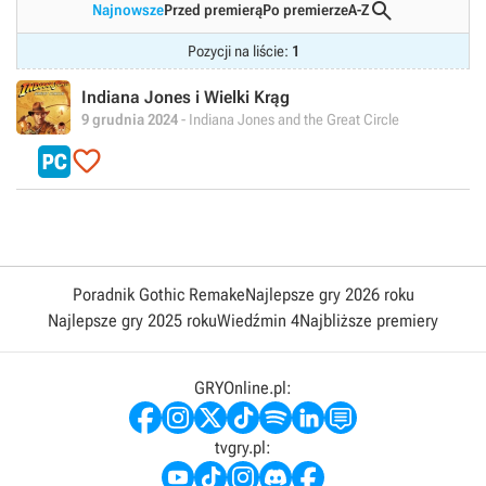

Najnowsze
Przed premierą
Po premierze
A-Z
Pozycji na liście:
1
Indiana Jones i Wielki Krąg
9 grudnia 2024
- Indiana Jones and the Great Circle

Poradnik Gothic Remake
Najlepsze gry 2026 roku
Najlepsze gry 2025 roku
Wiedźmin 4
Najbliższe premiery
GRYOnline.pl:
tvgry.pl: