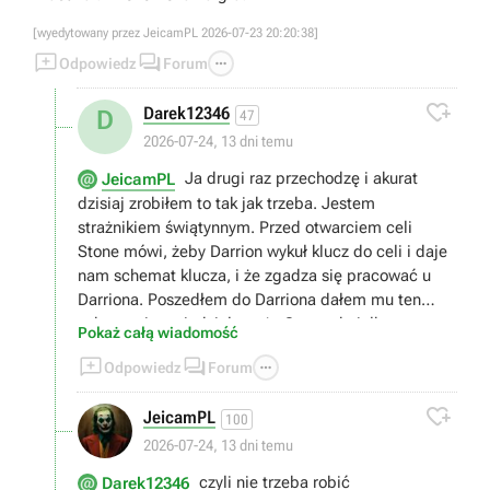
[wyedytowany przez JeicamPL 2026-07-23 20:20:38]



Odpowiedz
Forum

Darek12346
D
47
2026-07-24, 13 dni temu
Ja drugi raz przechodzę i akurat
JeicamPL
dzisiaj zrobiłem to tak jak trzeba. Jestem
strażnikiem świątynnym. Przed otwarciem celi
Stone mówi, żeby Darrion wykuł klucz do celi i daje
nam schemat klucza, i że zgadza się pracować u
Darriona. Poszedłem do Darriona dałem mu ten
schemat i powiedziałem, że Stone chciałby
Pokaż całą wiadomość
pracować u niego i to wszystko. Żadnych innych



Odpowiedz
Forum
zadań. Tylko do następnego dnia trzeba poczekać
jak Darrion zrobi klucz. A od Stona w podzięce

JeicamPL
dostałem miecz i ulepszenie magicznej zbroi.
100
2026-07-24, 13 dni temu
czyli nie trzeba robić
Darek12346