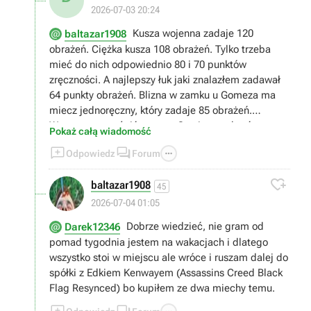
2026-07-03 20:24
Kusza wojenna zadaje 120
baltazar1908
obrażeń. Ciężka kusza 108 obrażeń. Tylko trzeba
mieć do nich odpowiednio 80 i 70 punktów
zręczności. A najlepszy łuk jaki znalazłem zadawał
64 punkty obrażeń. Blizna w zamku u Gomeza ma
miecz jednoręczny, który zadaje 85 obrażeń.
Wystarczy go uśpić czarem Sen i mu zabrać.
Pokaż całą wiadomość



Odpowiedz
Forum

baltazar1908
45
2026-07-04 01:05
Dobrze wiedzieć, nie gram od
Darek12346
pomad tygodnia jestem na wakacjach i dlatego
wszystko stoi w miejscu ale wróce i ruszam dalej do
spółki z Edkiem Kenwayem (Assassins Creed Black
Flag Resynced) bo kupiłem ze dwa miechy temu.