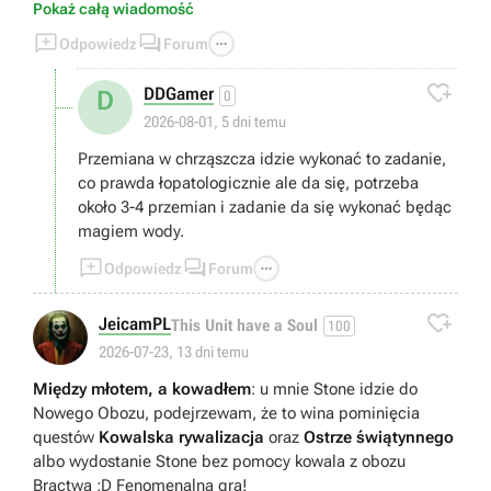
Pokaż całą wiadomość
czekam na poranek w zamku..



Odpowiedz
Forum

DDGamer
D
0
2026-08-01, 5 dni temu
Przemiana w chrząszcza idzie wykonać to zadanie,
co prawda łopatologicznie ale da się, potrzeba
około 3-4 przemian i zadanie da się wykonać będąc
magiem wody.



Odpowiedz
Forum

JeicamPL
This Unit have a Soul
100
2026-07-23, 13 dni temu
Między młotem, a kowadłem
: u mnie Stone idzie do
Nowego Obozu, podejrzewam, że to wina pominięcia
questów
Kowalska rywalizacja
oraz
Ostrze świątynnego
albo wydostanie Stone bez pomocy kowala z obozu
Bractwa :D Fenomenalna gra!