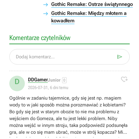
Gothic Remake: Ostrze świątynnego
Gothic Remake: Między młotem a
kowadłem
Komentarze czytelników

Dodaj komentarz...

DDGamer
D
Junior
0
2026-07-31, 6 dni temu
Ogólnie w zadaniu tajemnice, gdy się jest np. magiem
wody to w jaki sposób można porozmawiać z kobietami?
Bo gdy się jest w starym obozie to nie ma problemu z
wejściem do Gomeza, ale tu jest lekki problem. Niby
można wejść w innym stroju, taka podpowiedź podsunęła
gra, ale w co się mam ubrać, może w strój kopacza? Miał
ktoś podobny problem? Póki co jestem chrząszczem i