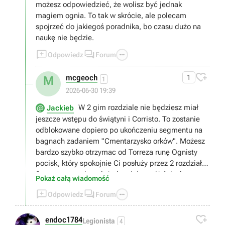
możesz odpowiedzieć, że wolisz być jednak
magiem ognia. To tak w skrócie, ale polecam
spojrzeć do jakiegoś poradnika, bo czasu dużo na
naukę nie będzie.



Odpowiedz
Forum

mcgeoch
1
M
1
2026-06-30 19:39
W 2 gim rozdziale nie będziesz miał
Jackieb
jeszcze wstępu do świątyni i Corristo. To zostanie
odblokowane dopiero po ukończeniu segmentu na
bagnach zadaniem "Cmentarzysko orków". Możesz
bardzo szybko otrzymac od Torreza runę Ognisty
pocisk, który spokojnie Ci posłuży przez 2 rozdziały.
Start z tą runą jest dużo łatwiejszy niż ściezka
Pokaż całą wiadomość
wojownika, bo czyścisz wszystko z dystansu.



Odpowiedz
Forum

endoc1784
Legionista
4