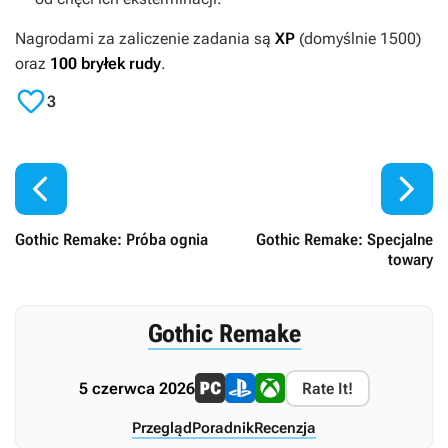
Nagrodami za zaliczenie zadania są
XP
(domyślnie 1500)
oraz
100 bryłek rudy
.

3


Gothic Remake: Próba ognia
Gothic Remake: Specjalne
towary
Gothic Remake
5 czerwca 2026
Rate It!
Przegląd
Poradnik
Recenzja