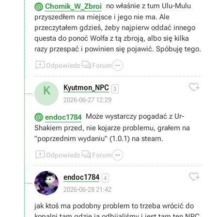
no właśnie z tum Ulu-Mulu
Chomik_W_Zbroi
przyszedłem na miejsce i jego nie ma. Ale
przeczytałem gdzieś, żeby najpierw oddać innego
questa do ponoć Wolfa z tą zbroją, albo się kilka
razy przespać i powinien się pojawić. Spóbuję tego.



Odpowiedz
Forum

Kyutmon_NPC
K
3
2026-06-27 12:29
Może wystarczy pogadać z Ur-
endoc1784
Shakiem przed, nie kojarze problemu, grałem na
"poprzednim wydaniu" (1.0.1) na steam.



Odpowiedz
Forum

endoc1784
4
2026-06-28 21:42
jak ktoś ma podobny problem to trzeba wrócić do
kopalni tam gdzie ją odbijaliśmy i jest tam ten NPC