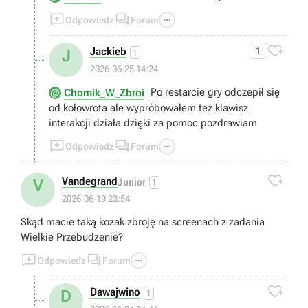



Odpowiedz
Forum

Jackieb
1
J
1
2026-06-25 14:24
Po restarcie gry odczepił się
Chomik_W_Zbroi
od kołowrota ale wypróbowałem też klawisz
interakcji działa dzięki za pomoc pozdrawiam



Odpowiedz
Forum

Vandegrand
V
Junior
1
2026-06-19 23:54
Skąd macie taką kozak zbroję na screenach z zadania
Wielkie Przebudzenie?



Odpowiedz
Forum

Dawajwino
D
1