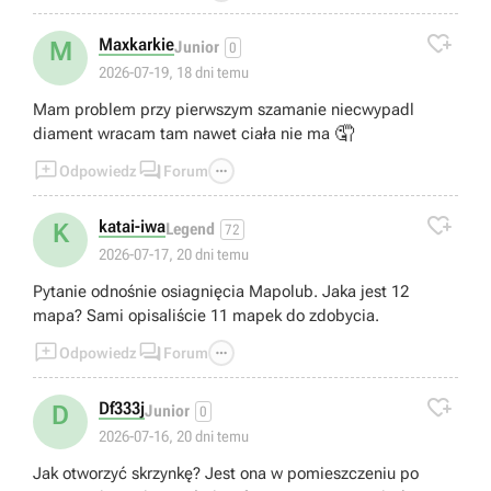

Maxkarkie
M
Junior
0
2026-07-19, 18 dni temu
Mam problem przy pierwszym szamanie niecwypadl
🤦
diament wracam tam nawet ciała nie ma



Odpowiedz
Forum

katai-iwa
K
Legend
72
2026-07-17, 20 dni temu
Pytanie odnośnie osiagnięcia Mapolub. Jaka jest 12
mapa? Sami opisaliście 11 mapek do zdobycia.



Odpowiedz
Forum

Df333j
D
Junior
0
2026-07-16, 20 dni temu
Jak otworzyć skrzynkę? Jest ona w pomieszczeniu po