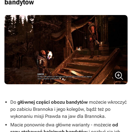
bandytów
Do
głównej części obozu bandytów
możecie wkroczyć
po zabiciu Brannoka i jego kolegów, bądź też po
wykonaniu misji
Prawda na jaw
dla Brannoka.
Macie ponownie dwa główne warianty - możecie
od
razu atakować kolejnych bandytów
i pozbyć się ich