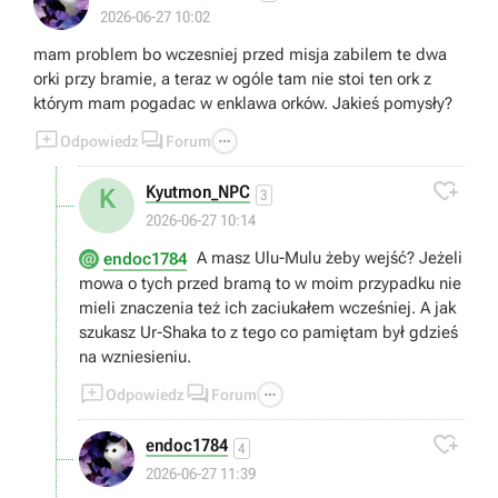
2026-06-27 10:02
mam problem bo wczesniej przed misja zabilem te dwa
orki przy bramie, a teraz w ogóle tam nie stoi ten ork z
którym mam pogadac w enklawa orków. Jakieś pomysły?



Odpowiedz
Forum

Kyutmon_NPC
K
3
2026-06-27 10:14
A masz Ulu-Mulu żeby wejść? Jeżeli
endoc1784
mowa o tych przed bramą to w moim przypadku nie
mieli znaczenia też ich zaciukałem wcześniej. A jak
szukasz Ur-Shaka to z tego co pamiętam był gdzieś
na wzniesieniu.



Odpowiedz
Forum

endoc1784
4
2026-06-27 11:39