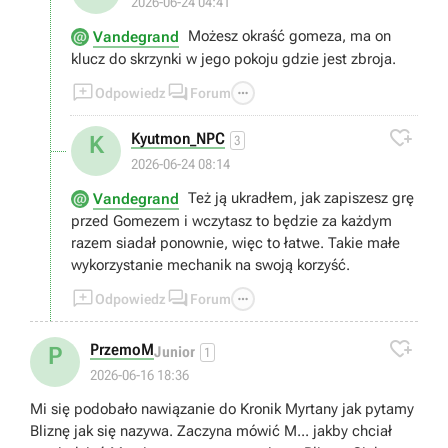
2026-06-24 04:41
Możesz okraść gomeza, ma on
Vandegrand
klucz do skrzynki w jego pokoju gdzie jest zbroja.



Odpowiedz
Forum

Kyutmon_NPC
K
3
2026-06-24 08:14
Też ją ukradłem, jak zapiszesz grę
Vandegrand
przed Gomezem i wczytasz to będzie za każdym
razem siadał ponownie, więc to łatwe. Takie małe
wykorzystanie mechanik na swoją korzyść.



Odpowiedz
Forum

PrzemoM
P
Junior
1
2026-06-16 18:36
Mi się podobało nawiązanie do Kronik Myrtany jak pytamy
Bliznę jak się nazywa. Zaczyna mówić M... jakby chciał