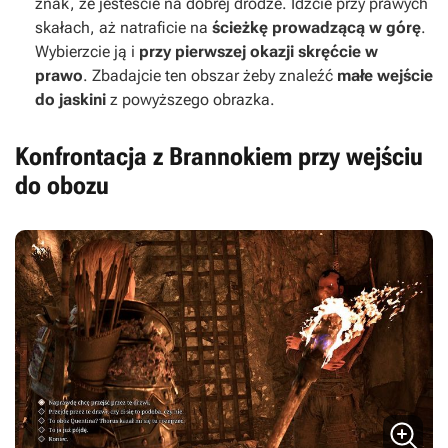
znak, że jesteście na dobrej drodze. Idźcie przy prawych
skałach, aż natraficie na
ścieżkę prowadzącą w górę
.
Wybierzcie ją i
przy pierwszej okazji skręćcie w
prawo
. Zbadajcie ten obszar żeby znaleźć
małe wejście
do jaskini
z powyższego obrazka.
Konfrontacja z Brannokiem przy wejściu
do obozu