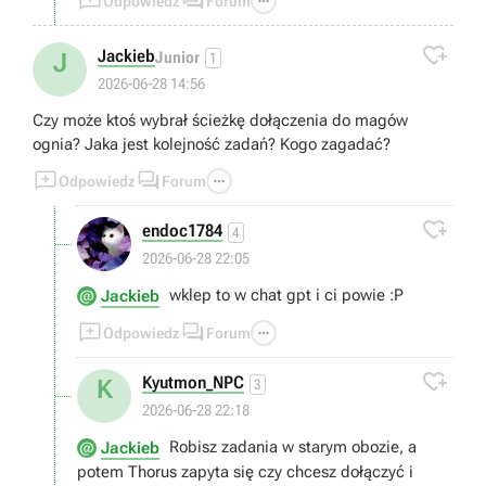



Odpowiedz
Forum

Jackieb
J
Junior
1
2026-06-28 14:56
Czy może ktoś wybrał ścieżkę dołączenia do magów
ognia? Jaka jest kolejność zadań? Kogo zagadać?



Odpowiedz
Forum

endoc1784
4
2026-06-28 22:05
wklep to w chat gpt i ci powie :P
Jackieb



Odpowiedz
Forum

Kyutmon_NPC
K
3
2026-06-28 22:18
Robisz zadania w starym obozie, a
Jackieb
potem Thorus zapyta się czy chcesz dołączyć i