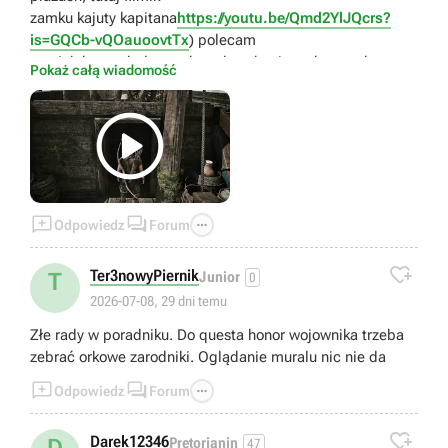
zamku kajuty kapitana
https://youtu.be/Qmd2YlJQcrs?
is=GQCb-vQOauoovtTx
) polecam
na nich kuszę, bełty ma kowal w obozie na bagnach.
Pokaż całą wiadomość




Odpowiedz
Forum

Ter3nowyPiernik
T
Junior
0
2026-07-08, 29 dni temu
Złe rady w poradniku. Do questa honor wojownika trzeba
zebrać orkowe zarodniki. Oglądanie muralu nic nie da



Odpowiedz
Forum

Darek12346
D
Pretorianin
47