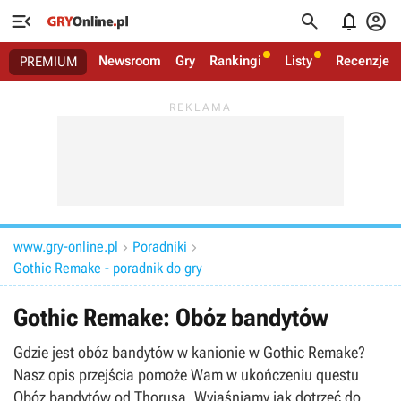




Newsroom
Gry
Rankingi
Listy
Recenzje
PREMIUM
www.gry-online.pl
Poradniki


Gothic Remake - poradnik do gry
Gothic Remake: Obóz bandytów
Gdzie jest obóz bandytów w kanionie w Gothic Remake?
Nasz opis przejścia pomoże Wam w ukończeniu questu
Obóz bandytów od Thorusa. Wyjaśniamy jak dotrzeć do