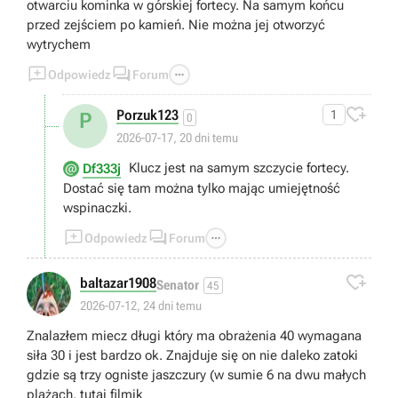
otwarciu kominka w górskiej fortecy. Na samym końcu
przed zejściem po kamień. Nie można jej otworzyć
wytrychem



Odpowiedz
Forum

Porzuk123
1
P
0
2026-07-17, 20 dni temu
Klucz jest na samym szczycie fortecy.
Df333j
Dostać się tam można tylko mając umiejętność
wspinaczki.



Odpowiedz
Forum

baltazar1908
Senator
45
2026-07-12, 24 dni temu
Znalazłem miecz długi który ma obrażenia 40 wymagana
siła 30 i jest bardzo ok. Znajduje się on nie daleko zatoki
gdzie są trzy ogniste jaszczury (w sumie 6 na dwu małych
plażach, tutaj filmik