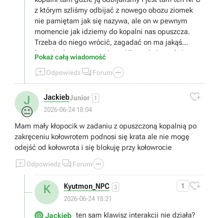
z którym szliśmy odbijać z nowego obozu ziomek
nie pamiętam jak się nazywa, ale on w pewnym
momencie jak idziemy do kopalni nas opuszcza.
Trzeba do niego wrócić, zagadać on ma jakąś
kwestię do nas wspomina o Ulu-mulu i wtedy juz
Pokaż całą wiadomość
można iść przed bramę orkowego miasta i NPC się



Odpowiedz
Forum
pojawia

Jackieb
J
Junior
1
😐
2026-06-24 18:04
Mam mały kłopocik w zadaniu z opuszczoną kopalnią po
zakręceniu kołowrotem podnosi się krata ale nie mogę
odejść od kołowrota i się blokuję przy kołowrocie



Odpowiedz
Forum

Kyutmon_NPC
1
K
3
2026-06-24 18:21
ten sam klawisz interakcji nie działa?
Jackieb