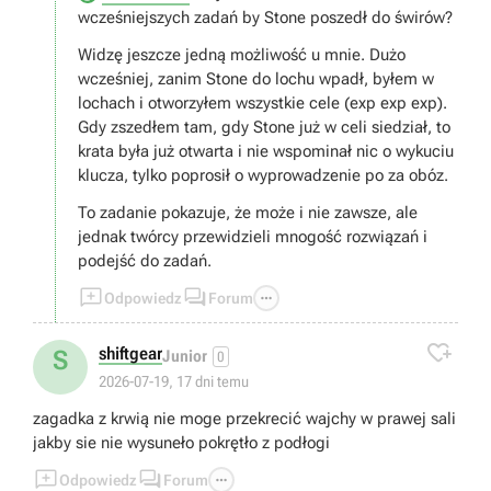
wcześniejszych zadań by Stone poszedł do świrów?
Widzę jeszcze jedną możliwość u mnie. Dużo
wcześniej, zanim Stone do lochu wpadł, byłem w
lochach i otworzyłem wszystkie cele (exp exp exp).
Gdy zszedłem tam, gdy Stone już w celi siedział, to
krata była już otwarta i nie wspominał nic o wykuciu
klucza, tylko poprosił o wyprowadzenie po za obóz.
To zadanie pokazuje, że może i nie zawsze, ale
jednak twórcy przewidzieli mnogość rozwiązań i
podejść do zadań.



Odpowiedz
Forum

shiftgear
S
Junior
0
2026-07-19, 17 dni temu
zagadka z krwią nie moge przekrecić wajchy w prawej sali
jakby sie nie wysuneło pokrętło z podłogi



Odpowiedz
Forum