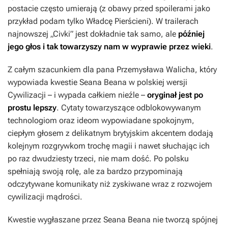
postacie często umierają (z obawy przed spoilerami jako
przykład podam tylko
Władcę Pierścieni
). W trailerach
najnowszej „Civki” jest dokładnie tak samo, ale
później
jego głos i tak towarzyszy nam w wyprawie przez wieki
.
Z całym szacunkiem dla pana Przemysława Walicha, który
wypowiada kwestie Seana Beana w polskiej wersji
Cywilizacji
– i wypada całkiem nieźle –
oryginał jest po
prostu lepszy
. Cytaty towarzyszące odblokowywanym
technologiom oraz ideom wypowiadane spokojnym,
ciepłym głosem z delikatnym brytyjskim akcentem dodają
kolejnym rozgrywkom trochę magii i nawet słuchając ich
po raz dwudziesty trzeci, nie mam dość. Po polsku
spełniają swoją rolę, ale za bardzo przypominają
odczytywane komunikaty niż zyskiwane wraz z rozwojem
cywilizacji mądrości.
Kwestie wygłaszane przez Seana Beana nie tworzą spójnej