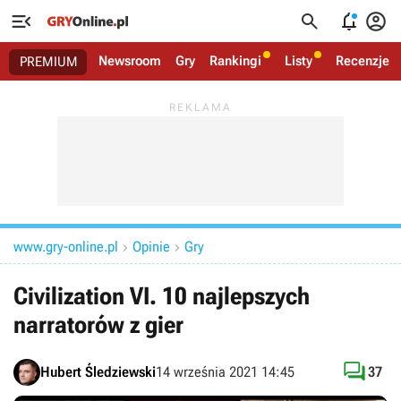




Newsroom
Gry
Rankingi
Listy
Recenzje
PREMIUM
www.gry-online.pl
Opinie
Gry


Civilization VI. 10 najlepszych
narratorów z gier

Hubert Śledziewski
14 września 2021 14:45
37