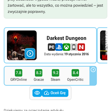
żartować, ale to wszystko, co można powiedzieć – jest
zwyczajnie poprawny.
Darkest Dungeon

Data wydania:
19 stycznia 2016

7.8
8.2
9.2
8.4
GRYOnline
Gracze
Steam
OpenCritic


Oceń Grę
Dziękujemy za przeczytanie artykułu.