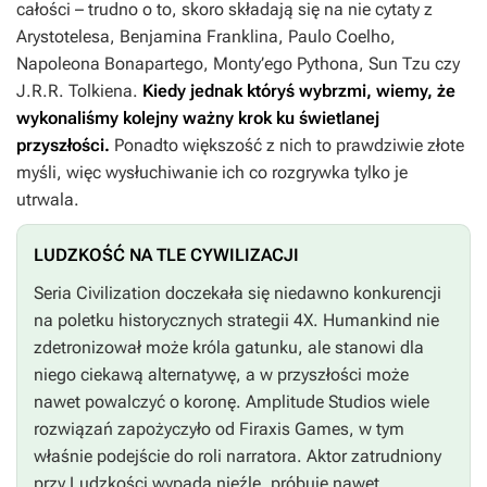
całości – trudno o to, skoro składają się na nie cytaty z
Arystotelesa, Benjamina Franklina, Paulo Coelho,
Napoleona Bonapartego, Monty’ego Pythona, Sun Tzu czy
J.R.R. Tolkiena.
Kiedy jednak któryś wybrzmi, wiemy, że
wykonaliśmy kolejny ważny krok ku świetlanej
przyszłości.
Ponadto większość z nich to prawdziwie złote
myśli, więc wysłuchiwanie ich co rozgrywka tylko je
utrwala.
LUDZKOŚĆ NA TLE CYWILIZACJI
Seria
Civilization
doczekała się niedawno konkurencji
na poletku historycznych strategii 4X.
Humankind
nie
zdetronizował może króla gatunku, ale stanowi dla
niego ciekawą alternatywę, a w przyszłości może
nawet powalczyć o koronę. Amplitude Studios wiele
rozwiązań zapożyczyło od Firaxis Games, w tym
właśnie podejście do roli narratora. Aktor zatrudniony
przy
Ludzkości
wypada nieźle, próbuje nawet