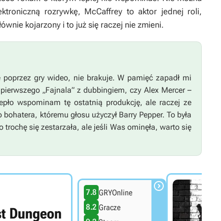
ktroniczną rozrywkę, McCaffrey to aktor jednej roli,
ównie kojarzony i to już się raczej nie zmieni.
ie poprzez gry wideo, nie brakuje. W pamięć zapadł mi
i pierwszego „Fajnala” z dubbingiem, czy Alex Mercer –
iepło wspominam tę ostatnią produkcję, ale raczej ze
 bohatera, któremu głosu użyczył Barry Pepper. To była
 trochę się zestarzała, ale jeśli Was ominęła, warto się

7.8
GRYOnline
8.2
Gracze
st Dungeon