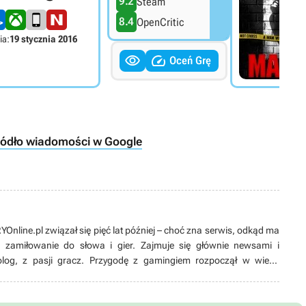
9.2
Steam
8.4
OpenCritic
ia:
19 stycznia 2016


Oceń Grę
ródło wiadomości w Google
nline.pl związał się pięć lat później – choć zna serwis, odkąd ma
ć zamiłowanie do słowa i gier. Zajmuje się głównie newsami i
jolog, z pasji gracz. Przygodę z gamingiem rozpoczął w wieku
preferuje PC i wymagające RPG-i, lecz nie stroni ani od konsol, ani
muzyki, a także spaceruje z psem. Niemal bezkrytycznie kocha