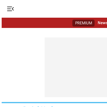

New
PREMIUM