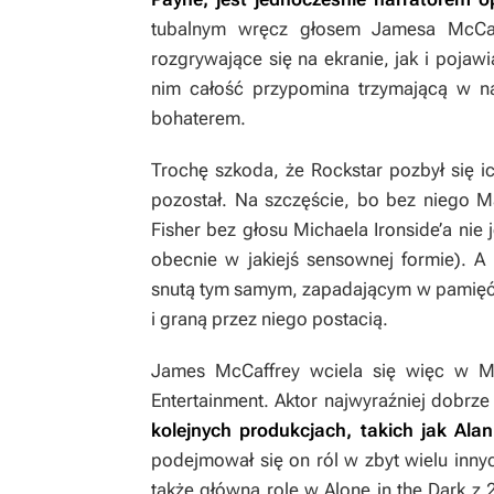
tubalnym wręcz głosem Jamesa McCaf
rozgrywające się na ekranie, jak i pojaw
nim całość przypomina trzymającą w na
bohaterem.
Trochę szkoda, że Rockstar pozbył się i
pozostał. Na szczęście, bo bez niego 
Fisher bez głosu Michaela Ironside’a nie 
obecnie w jakiejś sensownej formie). A 
snutą tym samym, zapadającym w pamięć g
i graną przez niego postacią.
James McCaffrey wciela się więc w M
Entertainment. Aktor najwyraźniej dobrz
kolejnych produkcjach, takich jak
Ala
podejmował się on ról w zbyt wielu inny
także główną rolę w
Alone in the Dark
z 2