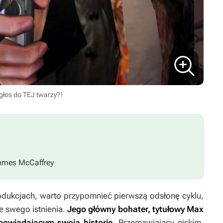
głos do TEJ twarzy?!
mes McCaffrey
odukcjach, warto przypomnieć pierwszą odsłonę cyklu,
e swego istnienia.
Jego
główny bohater, tytułowy Max
powiadającym swoją historię.
Przemawiający niskim,