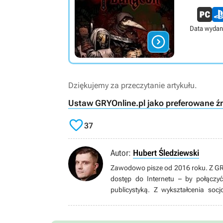
Data wydan

Dziękujemy za przeczytanie artykułu.
Ustaw GRYOnline.pl jako preferowane ź

37
Autor:
Hubert Śledziewski
Zawodowo pisze od 2016 roku. Z GRYO
dostęp do Internetu – by połączy
publicystyką. Z wykształcenia soc
czterech lat – od Pegasusa. Obecnie 
od innych gatunków. Kiedy nie gra i nie pisze, najchętniej czyta, ogląda seriale (rzadziej filmy) i mecze
Premier League, słucha ciężkiej 