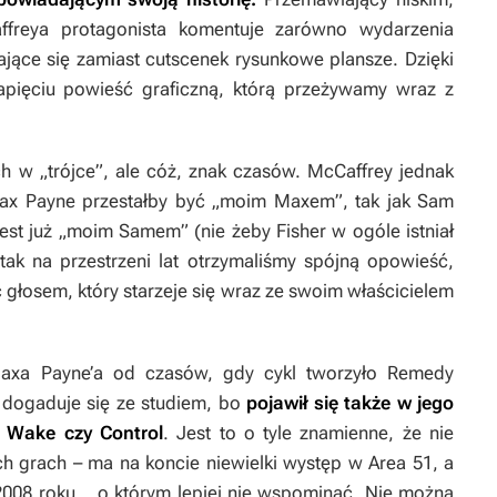
freya protagonista komentuje zarówno wydarzenia
iające się zamiast cutscenek rysunkowe plansze. Dzięki
pięciu powieść graficzną, którą przeżywamy wraz z
ch w „trójce”, ale cóż, znak czasów. McCaffrey jednak
Max Payne przestałby być „moim Maxem”, tak jak Sam
jest już „moim Samem” (nie żeby Fisher w ogóle istniał
tak na przestrzeni lat otrzymaliśmy spójną opowieść,
łosem, który starzeje się wraz ze swoim właścicielem
axa Payne’a od czasów, gdy cykl tworzyło Remedy
e dogaduje się ze studiem, bo
pojawił się także w jego
n Wake
czy
Control
. Jest to o tyle znamienne, że nie
ch grach – ma na koncie niewielki występ w
Area 51
, a
008 roku... o którym lepiej nie wspominać. Nie można