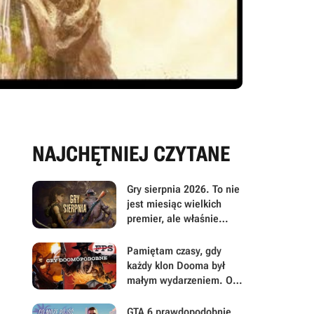
NAJCHĘTNIEJ CZYTANE
Gry sierpnia 2026. To nie
jest miesiąc wielkich
premier, ale właśnie
dlatego warto przyjrzeć
mu się uważniej
Pamiętam czasy, gdy
każdy klon Dooma był
małym wydarzeniem. Oto
moje mniej oczywiste
FPS-y lat 90.
GTA 6 prawdopodobnie