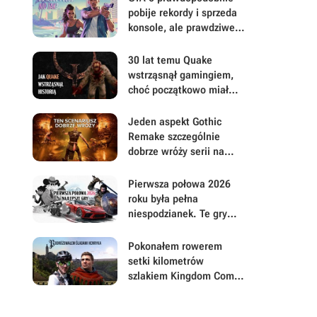
pobije rekordy i sprzeda
konsole, ale prawdziwe
pytanie brzmi, ile gracze
będą musieli mu
30 lat temu Quake
wybaczyć
wstrząsnął gamingiem,
choć początkowo miał
być zupełnie inną grą
Jeden aspekt Gothic
Remake szczególnie
dobrze wróży serii na
przyszłość. Scenarzyści
mają powody do dumy
Pierwsza połowa 2026
roku była pełna
niespodzianek. Te gry
najbardziej zasłużyły na
uwagę i Wasz czas
Pokonałem rowerem
setki kilometrów
szlakiem Kingdom Come:
Deliverance, by na
własną rękę poszukać