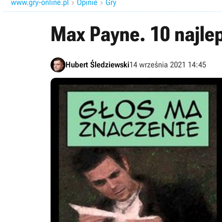
www.gry-online.pl
Opinie
Gry


Max Payne. 10 najlep
Hubert Śledziewski
14 września 2021 14:45