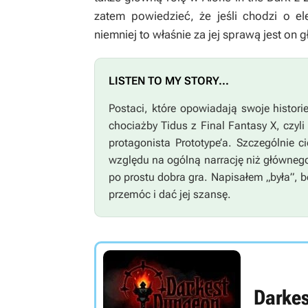
zatem powiedzieć, że jeśli chodzi o ele
niemniej to właśnie za jej sprawą jest on gł
LISTEN TO MY STORY...
Postaci, które opowiadają swoje histor
chociażby Tidus z
Final Fantasy X
, czyl
protagonista
Prototype’a
. Szczególnie c
względu na ogólną narrację niż głównego
po prostu dobra gra. Napisałem „była”, bo
przemóc i dać jej szansę.
Darke