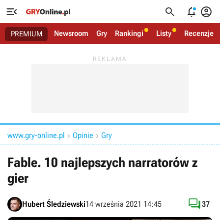




Newsroom
Gry
Rankingi
Listy
Recenzje
PREMIUM
www.gry-online.pl
Opinie
Gry


Fable. 10 najlepszych narratorów z
gier

Hubert Śledziewski
14 września 2021 14:45
37