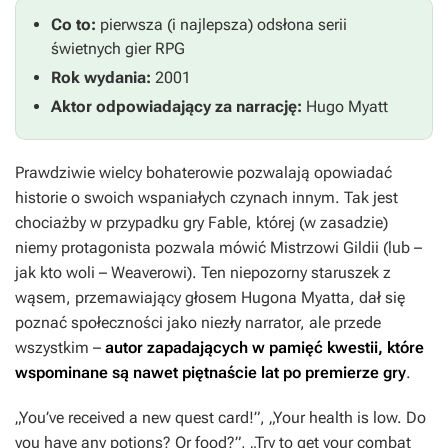
Co to:
pierwsza (i najlepsza) odsłona serii
świetnych gier RPG
Rok wydania:
2001
Aktor odpowiadający za narrację:
Hugo Myatt
Prawdziwie wielcy bohaterowie pozwalają opowiadać
historie o swoich wspaniałych czynach innym. Tak jest
chociażby w przypadku gry
Fable
, której (w zasadzie)
niemy protagonista pozwala mówić Mistrzowi Gildii (lub –
jak kto woli – Weaverowi). Ten niepozorny staruszek z
wąsem, przemawiający głosem Hugona Myatta, dał się
poznać społeczności jako niezły narrator, ale przede
wszystkim –
autor zapadających w pamięć kwestii, które
wspominane są nawet piętnaście lat po premierze gry
.
„You’ve received a new quest card!”, „Your health is low. Do
you have any potions? Or food?”, „Try to get your combat