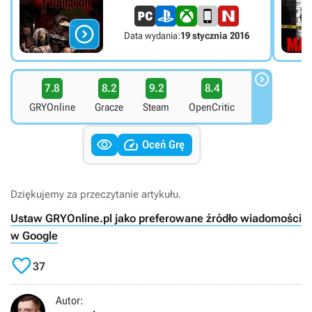

Data wydania:
19 stycznia 2016

7.8
8.2
9.2
8.4
GRYOnline
Gracze
Steam
OpenCritic


Oceń Grę
Dziękujemy za przeczytanie artykułu.
Ustaw GRYOnline.pl jako preferowane źródło wiadomości
w Google

37
Autor: