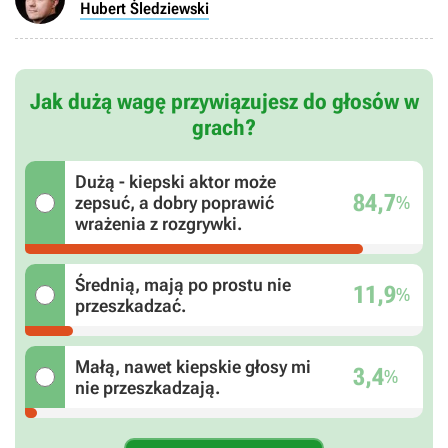
Hubert Śledziewski
Jak dużą wagę przywiązujesz do głosów w
grach?
Dużą - kiepski aktor może
84,7
%
zepsuć, a dobry poprawić
wrażenia z rozgrywki.
Średnią, mają po prostu nie
11,9
%
przeszkadzać.
Małą, nawet kiepskie głosy mi
3,4
%
nie przeszkadzają.