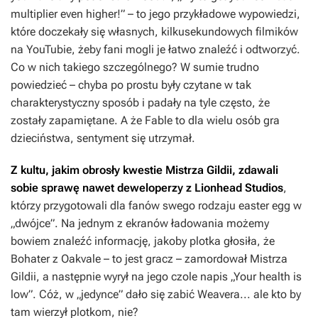
multiplier even higher!” – to jego przykładowe wypowiedzi,
które doczekały się własnych, kilkusekundowych filmików
na YouTubie, żeby fani mogli je łatwo znaleźć i odtworzyć.
Co w nich takiego szczególnego? W sumie trudno
powiedzieć – chyba po prostu były czytane w tak
charakterystyczny sposób i padały na tyle często, że
zostały zapamiętane. A że
Fable
to dla wielu osób gra
dzieciństwa, sentyment się utrzymał.
Z kultu, jakim obrosły kwestie Mistrza Gildii, zdawali
sobie sprawę nawet deweloperzy z Lionhead Studios
,
którzy przygotowali dla fanów swego rodzaju easter egg w
„dwójce”. Na jednym z ekranów ładowania możemy
bowiem znaleźć informację, jakoby plotka głosiła, że
Bohater z Oakvale – to jest gracz – zamordował Mistrza
Gildii, a następnie wyrył na jego czole napis „Your health is
low”. Cóż, w „jedynce” dało się zabić Weavera... ale kto by
tam wierzył plotkom, nie?