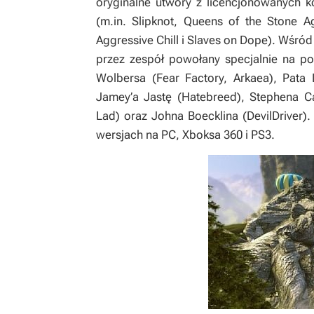
oryginalne utwory z licencjonowanych 
(m.in. Slipknot, Queens of the Stone A
Aggressive Chill i Slaves on Dope). Wśród
przez zespół powołany specjalnie na po
Wolbersa (Fear Factory, Arkaea), Pata 
Jamey’a Jastę (Hatebreed), Stephena C
Lad) oraz Johna Boecklina (DevilDriver)
wersjach na PC, Xboksa 360 i PS3.