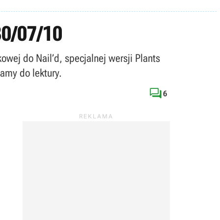
30/07/10
owej do Nail’d, specjalnej wersji Plants
amy do lektury.

6