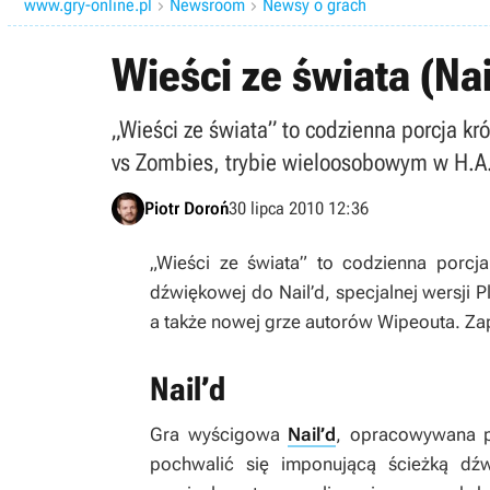
www.gry-online.pl
Newsroom
Newsy o grach


Wieści ze świata (Nai
„Wieści ze świata” to codzienna porcja kr
vs Zombies, trybie wieloosobowym w H.A.
Piotr Doroń
30 lipca 2010 12:36
„Wieści ze świata” to codzienna porcja
dźwiękowej do Nail’d, specjalnej wersji 
a także nowej grze autorów Wipeouta. Za
Nail’d
Gra wyścigowa
Nail’d
, opracowywana p
pochwalić się imponującą ścieżką dźw