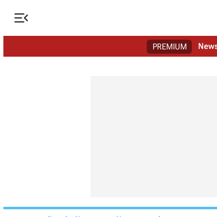

New
PREMIUM