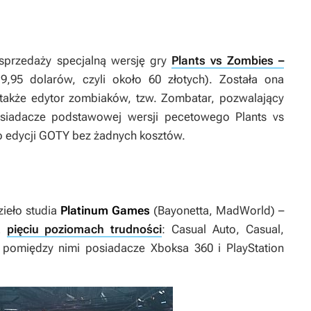
przedaży specjalną wersję gry
Plants vs Zombies –
,95 dolarów, czyli około 60 złotych). Została ona
akże edytor zombiaków, tzw. Zombatar, pozwalający
Posiadacze podstawowej wersji pecetowego
Plants vs
o edycji
GOTY
bez żadnych kosztów.
ieło studia
Platinum Games
(
Bayonetta
,
MadWorld
) –
na
pięciu poziomach trudności
: Casual Auto, Casual,
pomiędzy nimi posiadacze Xboksa 360 i PlayStation