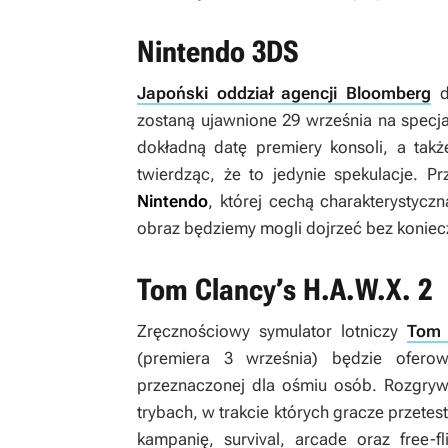
Nintendo 3DS
Japoński oddział agencji Bloomberg
d
zostaną ujawnione 29 września na specj
dokładną datę premiery konsoli, a takż
twierdząc, że to jedynie spekulacje. P
Nintendo
, której cechą charakterystycz
obraz będziemy mogli dojrzeć bez koniec
Tom Clancy’s H.A.W.X. 2
Zręcznościowy symulator lotniczy
Tom 
(premiera 3 września) będzie ofero
przeznaczonej dla ośmiu osób. Rozgry
trybach, w trakcie których gracze przete
kampanię, survival, arcade oraz free