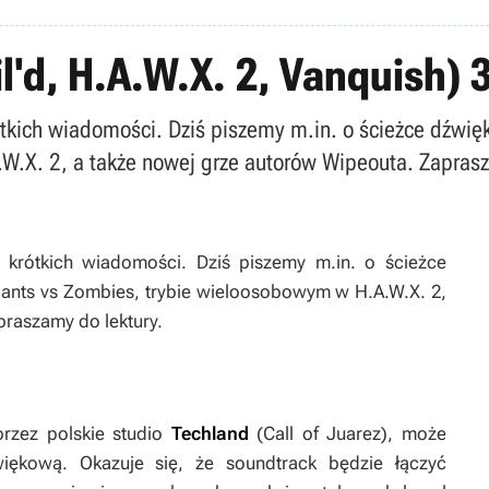
l'd, H.A.W.X. 2, Vanquish) 
ótkich wiadomości. Dziś piszemy m.in. o ścieżce dźwięk
W.X. 2, a także nowej grze autorów Wipeouta. Zaprasz
 krótkich wiadomości. Dziś piszemy m.in. o ścieżce
Plants vs Zombies, trybie wieloosobowym w H.A.W.X. 2,
praszamy do lektury.
rzez polskie studio
Techland
(
Call of Juarez
), może
iękową. Okazuje się, że soundtrack będzie łączyć