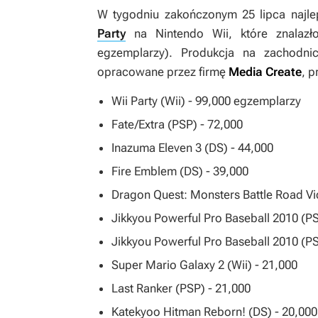
W tygodniu zakończonym 25 lipca najle
Party
na Nintendo Wii, które znalazł
egzemplarzy). Produkcja na zachodnich
opracowane przez firmę
Media Create
, p
Wii Party
(Wii) - 99,000 egzemplarzy
Fate/Extra
(PSP) - 72,000
Inazuma Eleven 3
(DS) - 44,000
Fire Emblem
(DS) - 39,000
Dragon Quest: Monsters Battle Road Vi
Jikkyou Powerful Pro Baseball 2010
(PS
Jikkyou Powerful Pro Baseball 2010
(PS
Super Mario Galaxy 2
(Wii) - 21,000
Last Ranker
(PSP) - 21,000
Katekyoo Hitman Reborn!
(DS) - 20,000