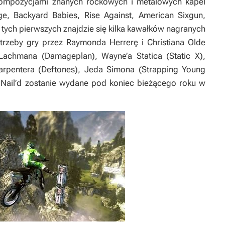
kompozycjami znanych rockowych i metalowych kapel
ge, Backyard Babies, Rise Against, American Sixgun,
 tych pierwszych znajdzie się kilka kawałków nagranych
trzeby gry przez Raymonda Herrerę i Christiana Olde
Lachmana (Damageplan), Wayne’a Statica (Static X),
arpentera (Deftones), Jeda Simona (Strapping Young
.
Nail’d
zostanie wydane pod koniec bieżącego roku w