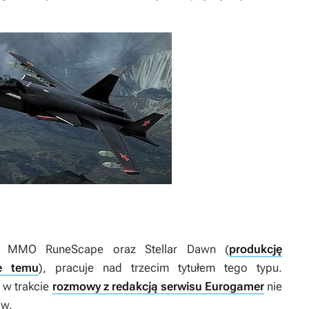
gry MMO
RuneScape
oraz
Stellar Dawn
(
produkcję
e temu
), pracuje nad trzecim tytułem tego typu.
 w trakcie
rozmowy z redakcją serwisu Eurogamer
nie
ów.