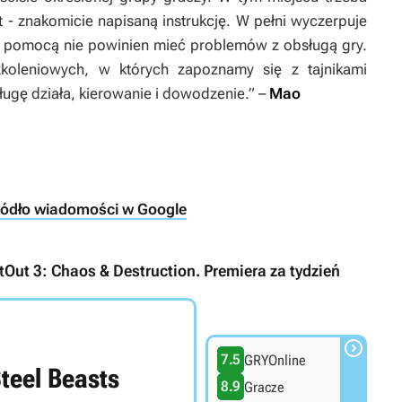
 - znakomicie napisaną instrukcję. W pełni wyczerpuje
ej pomocą nie powinien mieć problemów z obsługą gry.
zkoleniowych, w których zapoznamy się z tajnikami
ugę działa, kierowanie i dowodzenie.”
–
Mao
ródło wiadomości w Google
atOut 3: Chaos & Destruction. Premiera za tydzień

7.5
GRYOnline
teel Beasts
8.9
Gracze