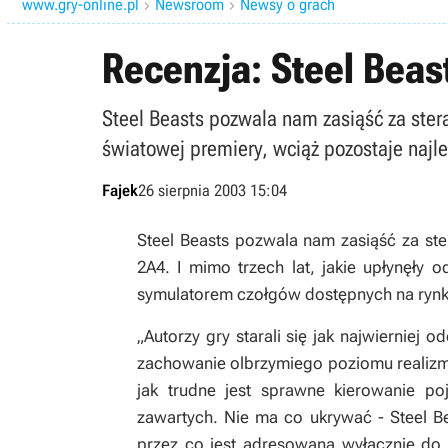
www.gry-online.pl
Newsroom
Newsy o grach


Recenzja: Steel Beas
Steel Beasts pozwala nam zasiąść za ster
światowej premiery, wciąż pozostaje naj
Fajek
26 sierpnia 2003 15:04
Steel Beasts pozwala nam zasiąść za s
2A4. I mimo trzech lat, jakie upłynęły 
symulatorem czołgów dostępnych na rynk
„Autorzy gry starali się jak najwierniej
zachowanie olbrzymiego poziomu realizm
jak trudne jest sprawne kierowanie 
zawartych. Nie ma co ukrywać - Steel Be
przez co jest adresowana wyłącznie do 