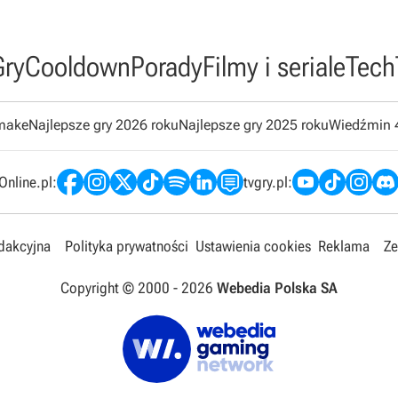
Gry
Cooldown
Porady
Filmy i seriale
Tech
emake
Najlepsze gry 2026 roku
Najlepsze gry 2025 roku
Wiedźmin 
nline.pl:
tvgry.pl:
edakcyjna
Polityka prywatności
Ustawienia cookies
Reklama
Ze
Copyright © 2000 -
2026
Webedia Polska SA