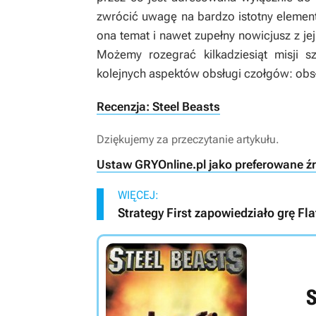
zwrócić uwagę na bardzo istotny element
ona temat i nawet zupełny nowicjusz z j
Możemy rozegrać kilkadziesiąt misji s
kolejnych aspektów obsługi czołgów: obsł
Recenzja: Steel Beasts
Dziękujemy za przeczytanie artykułu.
Ustaw GRYOnline.pl jako preferowane ź
WIĘCEJ:
Strategy First zapowiedziało grę Fl
S