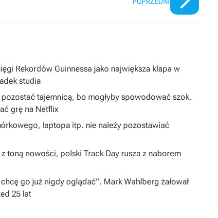
POPRZEDNI
sięgi Rekordów Guinnessa jako największa klapa w
padek studia
ą pozostać tajemnicą, bo mogłyby spowodować szok.
 grę na Netflix
órkowego, laptopa itp. nie należy pozostawiać
 z toną nowości, polski Track Day rusza z naborem
 chcę go już nigdy oglądać”. Mark Wahlberg żałował
zed 25 lat