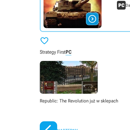
Da


Strategy First
PC
Republic: The Revolution już w sklepach