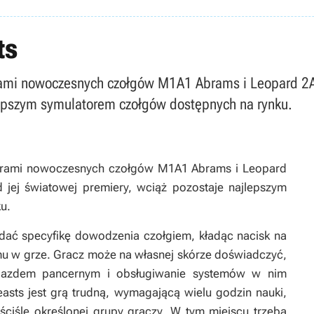
ts
ami nowoczesnych czołgów M1A1 Abrams i Leopard 2A4. 
lepszym symulatorem czołgów dostępnych na rynku.
terami nowoczesnych czołgów M1A1 Abrams i Leopard
od jej światowej premiery, wciąż pozostaje najlepszym
u.
 oddać specyfikę dowodzenia czołgiem, kładąc nacisk na
u w grze. Gracz może na własnej skórze doświadczyć,
pojazdem pancernym i obsługiwanie systemów w nim
asts jest grą trudną, wymagającą wielu godzin nauki,
ściśle określonej grupy graczy. W tym miejscu trzeba