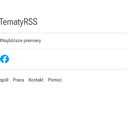
Tematy
RSS
4
Najbliższe premiery
spół
Praca
Kontakt
Pomoc