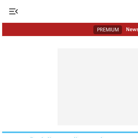

New
PREMIUM