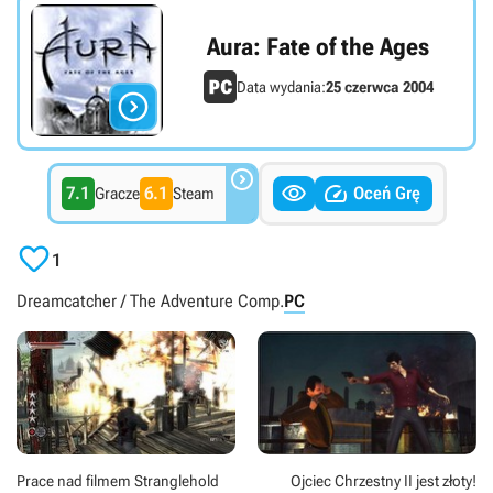
Aura: Fate of the Ages
Data wydania:
25 czerwca 2004




7.1
6.1
Oceń Grę
Gracze
Steam

1
Dreamcatcher / The Adventure Comp.
PC
Prace nad filmem Stranglehold
Ojciec Chrzestny II jest złoty!