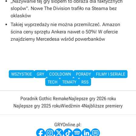
„Nazywanie tej gry slopem to obraza dla faktycznych
slopów”. Nowe The Division trafiło na Steama bez
oklasków
Takiej wyprzedaży nie można przemilczeć. Amazon
ścina ceny sprzętu Ankera nawet o 50%! W ofercie
znajdziemy Mercedesa wśród powerbanków
WSZYSTKIE
GRY
COOLDOWN
PORADY
FILMY I SERIALE
TECH
TEMATY
RSS
Poradnik Gothic Remake
Najlepsze gry 2026 roku
Najlepsze gry 2025 roku
Wiedźmin 4
Najbliższe premiery
GRYOnline.pl: