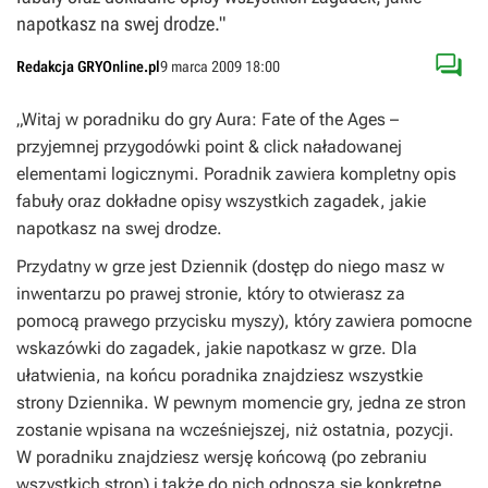
napotkasz na swej drodze."

Redakcja GRYOnline.pl
9 marca 2009 18:00
„Witaj w poradniku do gry Aura: Fate of the Ages –
przyjemnej przygodówki point & click naładowanej
elementami logicznymi. Poradnik zawiera kompletny opis
fabuły oraz dokładne opisy wszystkich zagadek, jakie
napotkasz na swej drodze.
Przydatny w grze jest Dziennik (dostęp do niego masz w
inwentarzu po prawej stronie, który to otwierasz za
pomocą prawego przycisku myszy), który zawiera pomocne
wskazówki do zagadek, jakie napotkasz w grze. Dla
ułatwienia, na końcu poradnika znajdziesz wszystkie
strony Dziennika. W pewnym momencie gry, jedna ze stron
zostanie wpisana na wcześniejszej, niż ostatnia, pozycji.
W poradniku znajdziesz wersję końcową (po zebraniu
wszystkich stron) i także do nich odnoszą się konkretne