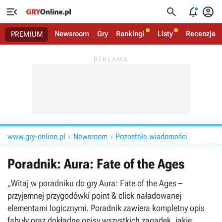




Newsroom
Gry
Rankingi
Listy
Recenzje
PREMIUM
www.gry-online.pl
Newsroom
Pozostałe wiadomości


Poradnik: Aura: Fate of the Ages
„Witaj w poradniku do gry Aura: Fate of the Ages –
przyjemnej przygodówki point & click naładowanej
elementami logicznymi. Poradnik zawiera kompletny opis
fabuły oraz dokładne opisy wszystkich zagadek, jakie