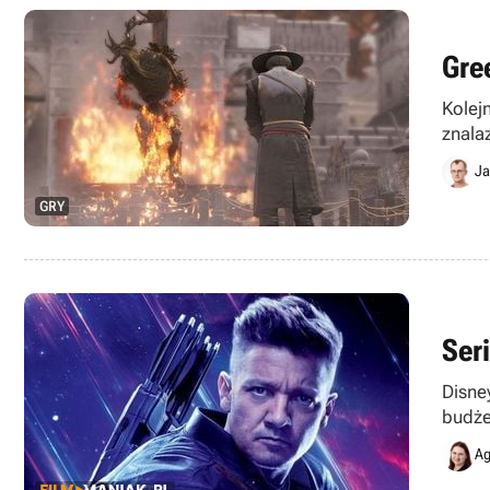
Gre
Kolej
znala
bohat
Ja
GRY
Ser
Disne
budże
Ag