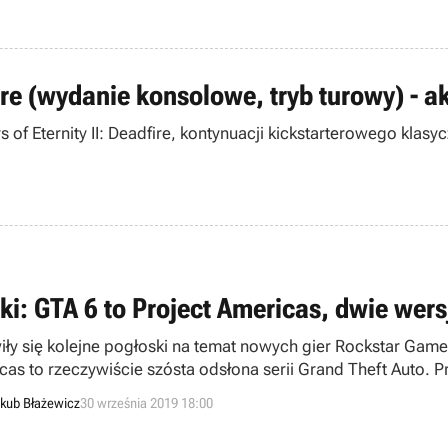
fire (wydanie konsolowe, tryb turowy) - a
 of Eternity II: Deadfire, kontynuacji kickstarterowego klas
tki: GTA 6 to Project Americas, dwie wers
iły się kolejne pogłoski na temat nowych gier Rockstar Gam
cas to rzeczywiście szósta odsłona serii Grand Theft Auto. Pr
ejny przykład radosnej twórczości Internetu, czy też jest coś
kub Błażewicz
30 września 2019 18:00