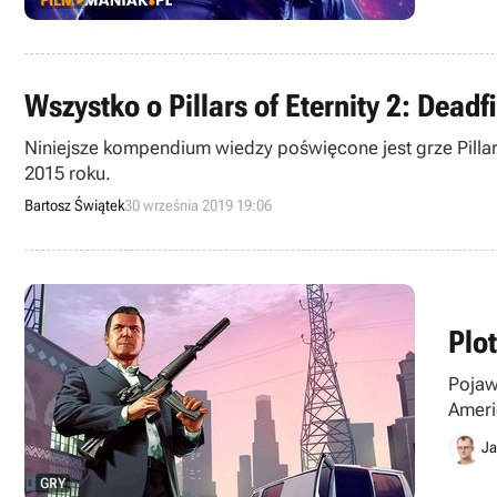
Wszystko o Pillars of Eternity 2: Dead
Niniejsze kompendium wiedzy poświęcone jest grze Pillars
2015 roku.
Bartosz Świątek
30 września 2019 19:06
Plo
Pojaw
Ameri
to kol
Ja
GRY