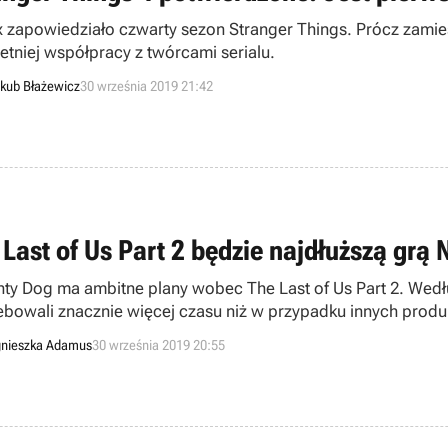
ix zapowiedziało czwarty sezon Stranger Things. Prócz zami
letniej współpracy z twórcami serialu.
kub Błażewicz
30 września 2019 21:42
 Last of Us Part 2 będzie najdłuższą grą
ty Dog ma ambitne plany wobec The Last of Us Part 2. Wedł
ebowali znacznie więcej czasu niż w przypadku innych produ
nieszka Adamus
30 września 2019 20:55