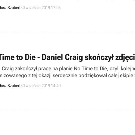
łosz Szubert
30 września 2019 17:05
Time to Die - Daniel Craig skończył zdjęc
l Craig zakończył pracę na planie No Time to Die, czyli kol
nizowanego z tej okazji serdecznie podziękował całej ekipi
rolą 007.
łosz Szubert
30 września 2019 14:40