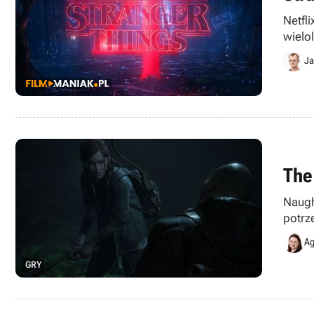
Netfl
wielo
Ja
The
Naugh
potrz
Ag
GRY