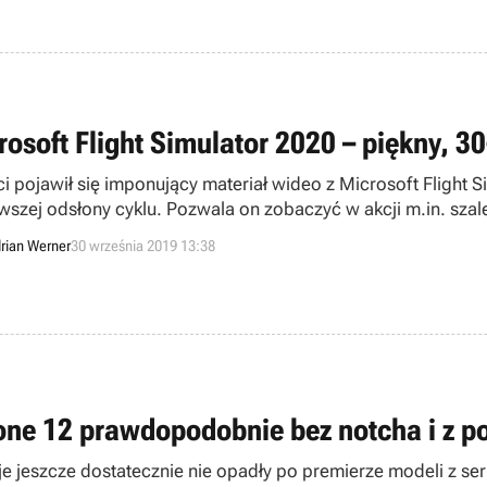
rosoft Flight Simulator 2020 – piękny, 
ci pojawił się imponujący materiał wideo z Microsoft Flight 
wszej odsłony cyklu. Pozwala on zobaczyć w akcji m.in. szal
lu-ray.
rian Werner
30 września 2019 13:38
one 12 prawdopodobnie bez notcha i z p
e jeszcze dostatecznie nie opadły po premierze modeli z seri