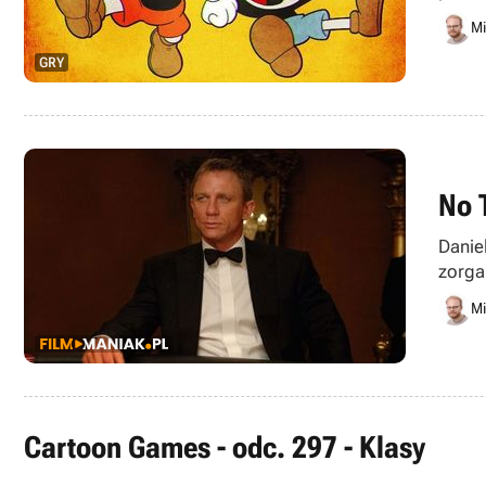
Mi
GRY
No 
Danie
zorga
się z 
Mi
Cartoon Games - odc. 297 - Klasy