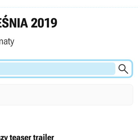
ŚNIA 2019
maty

y teaser trailer