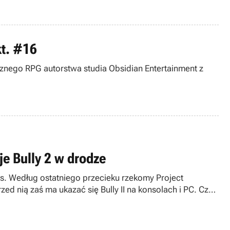
kt. #16
ycznego RPG autorstwa studia Obsidian Entertainment z
je Bully 2 w drodze
es. Według ostatniego przecieku rzekomy Project
zed nią zaś ma ukazać się Bully II na konsolach i PC. Czy
 na rzeczy?