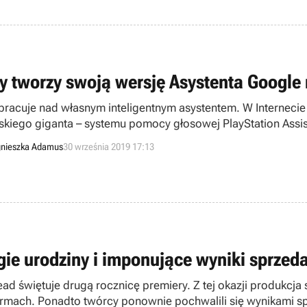
y tworzy swoją wersję Asystenta Google
pracuje nad własnym inteligentnym asystentem. W Internecie
skiego giganta – systemu pomocy głosowej PlayStation As
nując rozwiązania danego problemu.
nieszka Adamus
30 września 2019 17:13
gie urodziny i imponujące wyniki sprze
ad świętuje drugą rocznicę premiery. Z tej okazji produkcj
ormach. Ponadto twórcy ponownie pochwalili się wynikami s