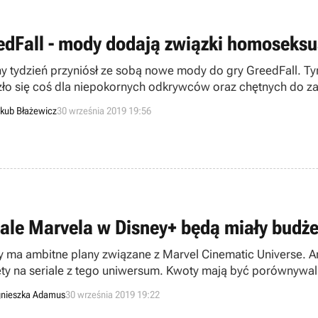
edFall - mody dodają związki homoseksu
ny tydzień przyniósł ze sobą nowe mody do gry GreedFall.
zło się coś dla niepokornych odkrywców oraz chętnych do
erami.
kub Błażewicz
30 września 2019 19:56
iale Marvela w Disney+ będą miały budż
y ma ambitne plany związane z Marvel Cinematic Universe. 
ty na seriale z tego uniwersum. Kwoty mają być porównywa
nieszka Adamus
30 września 2019 19:22