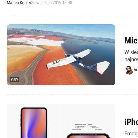
Marcin Kępski
30 września 2019 13:48
Mic
W sie
najno
płyt B
Ad
GRY
iPh
Emocj