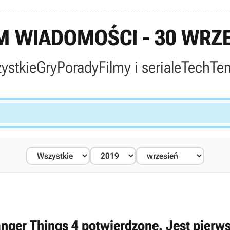
 WIADOMOŚCI - 30 WRZE
ystkie
Gry
Porady
Filmy i seriale
Tech
Te
anger Things 4 potwierdzone. Jest pierwsz