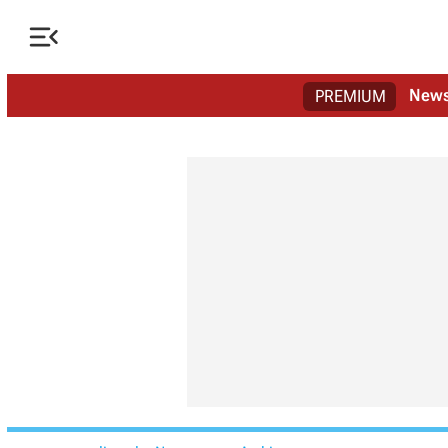

New
PREMIUM