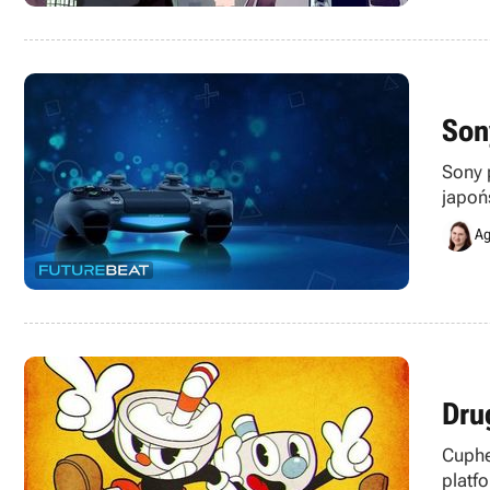
Son
Sony 
japoń
propo
Ag
Dru
Cuphe
platf