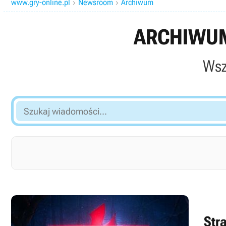
www.gry-online.pl
Newsroom
Archiwum


ARCHIWUM
Wsz
Szukaj
wiadomości...
Str