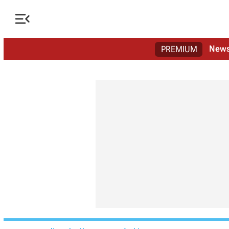

New
PREMIUM