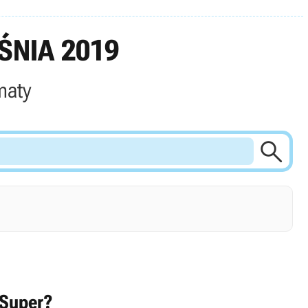
ŚNIA 2019
maty

 Super?