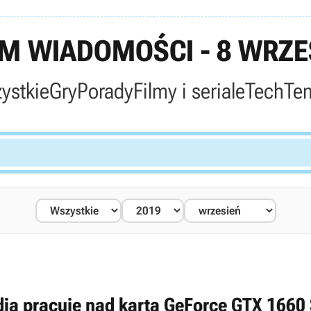
 WIADOMOŚCI - 8 WRZE
ystkie
Gry
Porady
Filmy i seriale
Tech
Te
dia pracuje nad kartą GeForce GTX 1660