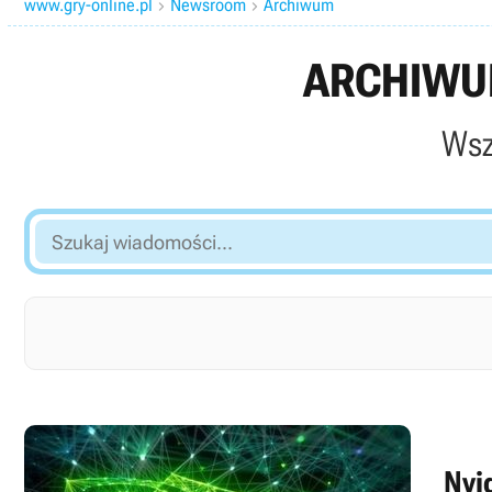
www.gry-online.pl
Newsroom
Archiwum


ARCHIWUM
Wsz
Szukaj
wiadomości...
Nvi