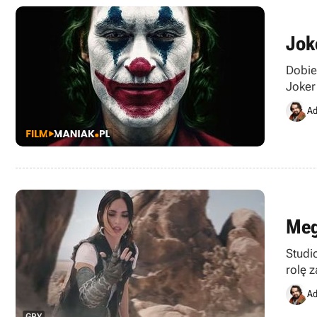
Jok
Dobie
Joker 
autor
Ad
Meg
Studi
rolę 
Ad
GRY