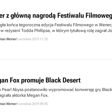
er z główną nagrodą Festiwalu Filmowe
gła końca tegoroczna edycja Festiwalu Filmowego w Wenecji.
w reżyserii Todda Phillipsa, w którym tytułową rolę zagrał Jo
stwa Romana Polańskiego.
rian Werner
8 września 2019 11:35
an Fox promuje Black Desert
o Pearl Abyss postanowiło wypromować konwersję gry Black 
zagrała aktorka Megan Fox.
rian Werner
8 września 2019 09:45