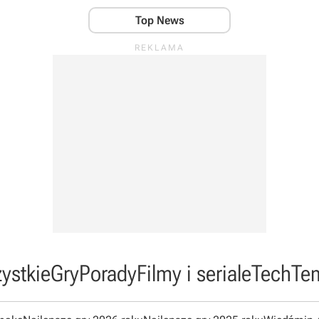
Top News
ystkie
Gry
Porady
Filmy i seriale
Tech
Te