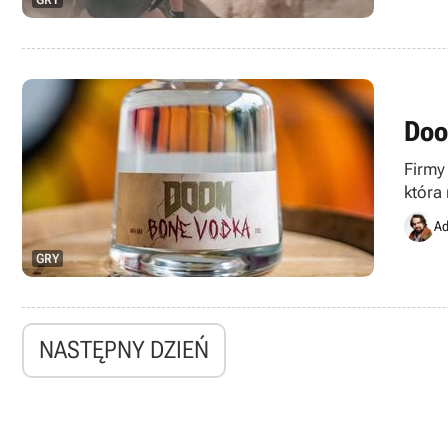
Doo
Firmy
która
Ad
GRY
NASTĘPNY DZIEŃ