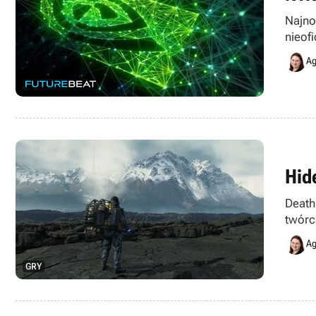
Najno
nieof
Ag
Hid
Death
twórc
Ag
GRY