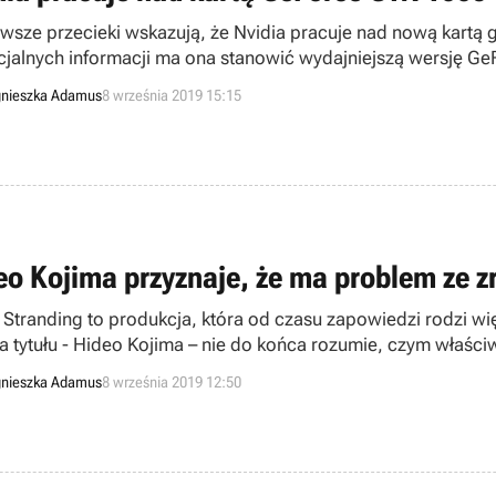
wsze przecieki wskazują, że Nvidia pracuje nad nową kartą 
icjalnych informacji ma ona stanowić wydajniejszą wersję Ge
nieszka Adamus
8 września 2019 15:15
eo Kojima przyznaje, że ma problem ze 
 Stranding to produkcja, która od czasu zapowiedzi rodzi wi
a tytułu - Hideo Kojima – nie do końca rozumie, czym właściwi
nieszka Adamus
8 września 2019 12:50