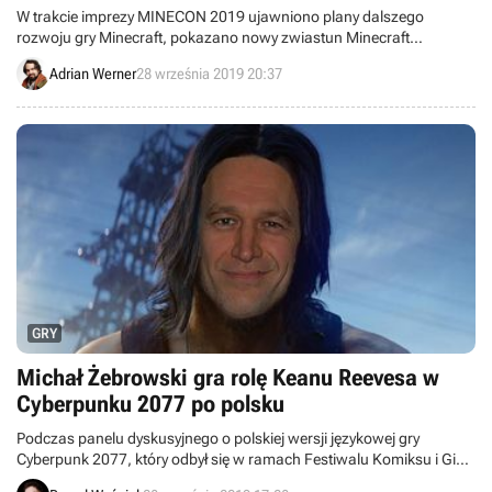
W trakcie imprezy MINECON 2019 ujawniono plany dalszego
rozwoju gry Minecraft, pokazano nowy zwiastun Minecraft
Dungeons i zapowiedziano wczesny dostęp mobilnego Minecraft
Adrian Werner
28 września 2019 20:37
Earth.
GRY
Michał Żebrowski gra rolę Keanu Reevesa w
Cyberpunku 2077 po polsku
Podczas panelu dyskusyjnego o polskiej wersji językowej gry
Cyberpunk 2077, który odbył się w ramach Festiwalu Komiksu i Gier
w Łodzi, poznaliśmy aktorów głosowych wcielających się w główne