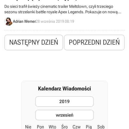
Do sieci trafił świeży cinematic trailer Meltdown, czyli trzeciego
sezonu strzelanki battle royale Apex Legends. Pokazuje on nową
postać imieniem Crypto oraz dodatkową mapę (World's Edge).
Adrian Werner
28 września 2019 08:19
NASTĘPNY DZIEŃ
POPRZEDNI DZIEŃ
Kalendarz Wiadomości
2019
wrzesień
Nie
Pon
Wto
Śro
Czw
Pią
Sob