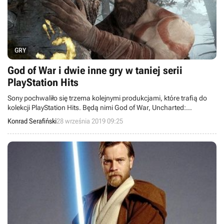
GRY
God of War i dwie inne gry w taniej serii
PlayStation Hits
Sony pochwaliło się trzema kolejnymi produkcjami, które trafią do
kolekcji PlayStation Hits. Będą nimi God of War, Uncharted:
Zaginione Dziedzictwo oraz Gran Turismo Sport. To dobra okazja,
Konrad Serafiński
28 września 2019 09:25
by pograć za stosunkowo małe pieniądze.