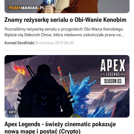
Znamy reżyserkę serialu o Obi-Wanie Kenobim
Poznaliśmy reżyserkę serialu o przygodach Obi-Wana Kenobiego.
Będzie nią Deborah Chow, która niedawno zakończyła prace na
planie innego widowiska Disneya - The Mandalorian. Za scenariusz
Konrad Serafiński
28 września 2019 08:40
odpowiada natomiast Hossein Amini.
GRY
Apex Legends - świeży cinematic pokazuje
nową mapę i postać (Crypto)