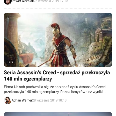
Paweł Woźniak
28 września 2019 17:28
postacie.
GRY
Seria Assassin's Creed - sprzedaż przekroczyła
140 mln egzemplarzy
Firma Ubisoft pochwaliła się, że sprzedaż cyklu Assassin’s Creed
przekroczyła 140 mln egzemplarzy. Poznaliśmy również wyniki
innych marek wydawcy, takich jak Far Cry, Just Dance czy Splinter
Adrian Werner
28 września 2019 10:13
Cell.