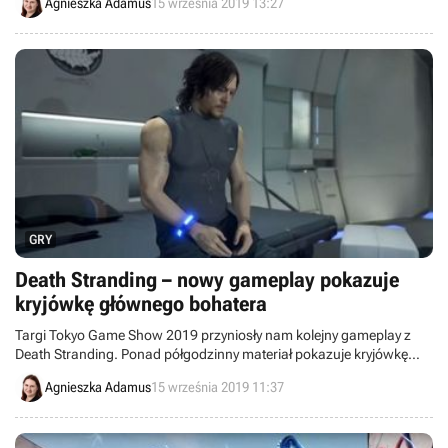
Agnieszka Adamus
15 września 2019 13:27
rozmowy z postaciami niezależnymi.
GRY
Death Stranding – nowy gameplay pokazuje
kryjówkę głównego bohatera
Targi Tokyo Game Show 2019 przyniosły nam kolejny gameplay z
Death Stranding. Ponad półgodzinny materiał pokazuje kryjówkę
głównego bohatera oraz personalizację postaci. Nie zabrakło także
Agnieszka Adamus
15 września 2019 11:37
załatwiania potrzeb fizjologicznych.