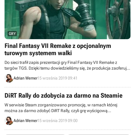
GRY
Final Fantasy VII Remake z opcjonalnym
turowym systemem walki
Do sieci trafił zapis prezentacji gry Final Fantasy VII Remake z
targów TGS. Dzięki temu dowiedzieliśmy się, że produkcja zaoferuje
opcjonalny turowy system walki, wiernie odtwarzający mechanizmy
Adrian Werner
15 września 2019 09:41
tego z pierwowzoru na pierwsze PlayStation.
DiRT Rally do zdobycia za darmo na Steamie
W serwisie Steam zorganizowano promocję, w ramach której
można za darmo zdobyć DiRT Rally, czyli grę wyścigową
opracowaną przez zespół Codemasters.
Adrian Werner
15 września 2019 09:00