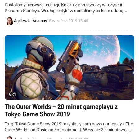
Dostaliśmy pierwsze recenzje Koloru z przestworzy w reżyserii
Richarda Stanleya. Według krytyków dostaliśmy całkiem udaną
adaptację opowiadania H.P. Lovecrafta.
Agnieszka Adamus
15 września 2019 15:45
GRY
The Outer Worlds – 20 minut gameplayu z
Tokyo Game Show 2019
Targi Tokyo Game Show 2019 przyniosły nam nowy gameplay z The
Outer Worlds od Obsidian Entertainment. W czasie 20-minutowego
zapisu widzimy między innymi zarządzanie ekwipunkiem oraz