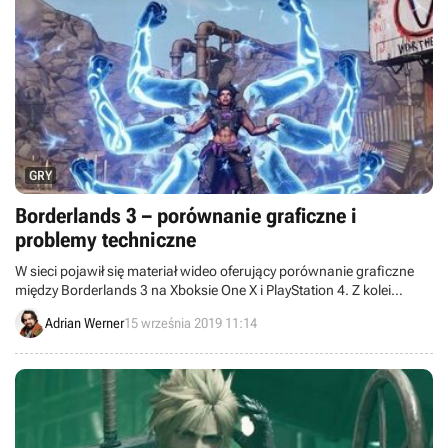
GRY
Borderlands 3 – porównanie graficzne i
problemy techniczne
W sieci pojawił się materiał wideo oferujący porównanie graficzne
między Borderlands 3 na Xboksie One X i PlayStation 4. Z kolei
wersja pecetowa zmaga się z problemami technicznymi, ale mimo to
Adrian Werner
15 września 2019 11:14
cieszy się ogromną popularnością, dwukrotnie przebijając rekord
aktywności Borderlands 2.