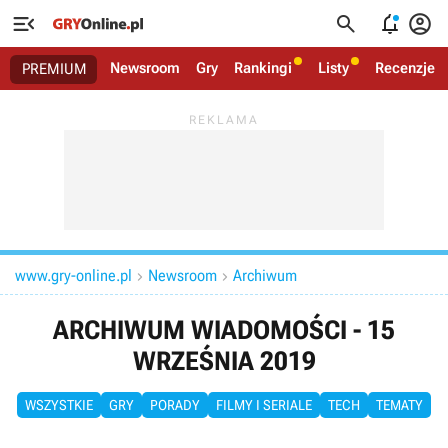




Newsroom
Gry
Rankingi
Listy
Recenzje
PREMIUM
www.gry-online.pl
Newsroom
Archiwum


ARCHIWUM WIADOMOŚCI - 15
WRZEŚNIA 2019
WSZYSTKIE
GRY
PORADY
FILMY I SERIALE
TECH
TEMATY