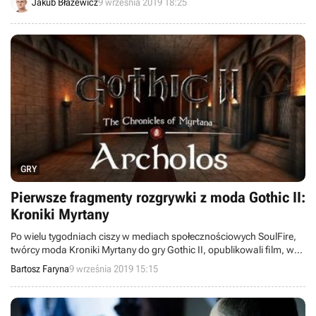
Jakub Błażewicz
9 września 2019 18:25
którzy liczyli na większe zmiany.
GRY
Pierwsze fragmenty rozgrywki z moda Gothic II:
Kroniki Myrtany
Po wielu tygodniach ciszy w mediach społecznościowych SoulFire,
twórcy moda Kroniki Myrtany do gry Gothic II, opublikowali film, w
którym zdradzają nowe szczegóły dotyczące produkcji i pokazują
Bartosz Faryna
9 września 2019 15:15
pierwsze fragmenty rozgrywki.