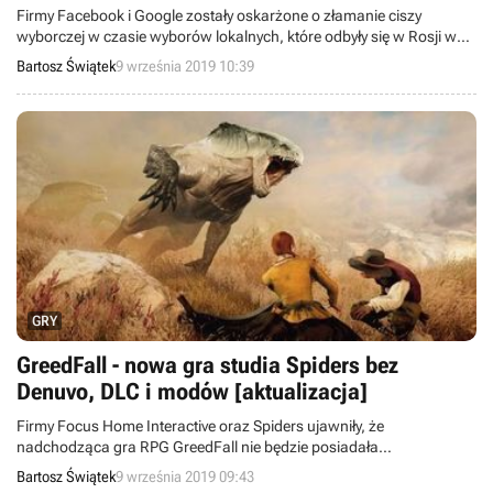
Firmy Facebook i Google zostały oskarżone o złamanie ciszy
wyborczej w czasie wyborów lokalnych, które odbyły się w Rosji w
minioną niedzielę. Koncerny miały wyświetlać reklamy i spoty
Bartosz Świątek
9 września 2019 10:39
polityczne wbrew obowiązującemu prawu. Rosyjski organ
odpowiedzialny za nadzorowanie mediów nie poinformował, jakie
konsekwencje grożą gigantom.
GRY
GreedFall - nowa gra studia Spiders bez
Denuvo, DLC i modów [aktualizacja]
Firmy Focus Home Interactive oraz Spiders ujawniły, że
nadchodząca gra RPG GreedFall nie będzie posiadała
zabezpieczenia antypirackiego Denuvo. Nie należy się też
Bartosz Świątek
9 września 2019 09:43
spodziewać DLC i wsparcia dla fanowskich modyfikacji.