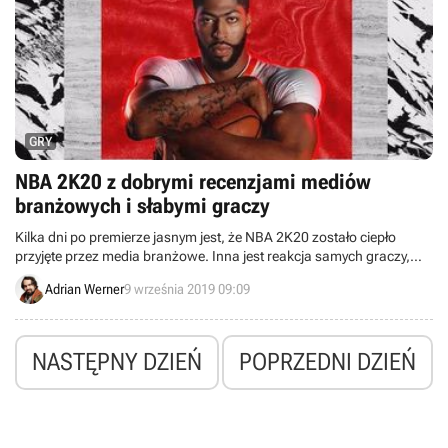
GRY
NBA 2K20 z dobrymi recenzjami mediów
branżowych i słabymi graczy
Kilka dni po premierze jasnym jest, że NBA 2K20 zostało ciepło
przyjęte przez media branżowe. Inna jest reakcja samych graczy,
którzy zasypali serwis Steam negatywnymi recenzjami.
Adrian Werner
9 września 2019 09:09
NASTĘPNY DZIEŃ
POPRZEDNI DZIEŃ