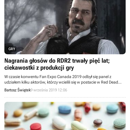
GRY
Nagrania głosów do RDR2 trwały pięć lat;
ciekawostki z produkcji gry
W czasie konwentu Fan Expo Canada 2019 odbył się panel z
udziałem kilku aktorów, którzy wcielili się w postacie w Red Dead
Redemption 2. Dzięki pytaniom zadanym przez fanów poznaliśmy
Bartosz Świątek
9 września 2019 12:06
sporo smaczków i detali zza kulis produkcji.