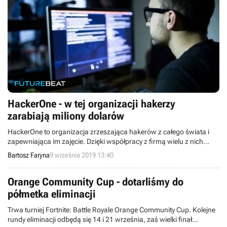
HackerOne - w tej organizacji hakerzy
zarabiają miliony dolarów
HackerOne to organizacja zrzeszająca hakerów z całego świata i
zapewniająca im zajęcie. Dzięki współpracy z firmą wielu z nich
zarobiło już zawrotne sumy, przekraczające czasami milion
Bartosz Faryna
9 września 2019 13:40
dolarów. Wystarczy odrobina chęci i dużo umiejętności.
Orange Community Cup - dotarliśmy do
półmetka eliminacji
Trwa turniej Fortnite: Battle Royale Orange Community Cup. Kolejne
rundy eliminacji odbędą się 14 i 21 września, zaś wielki finał