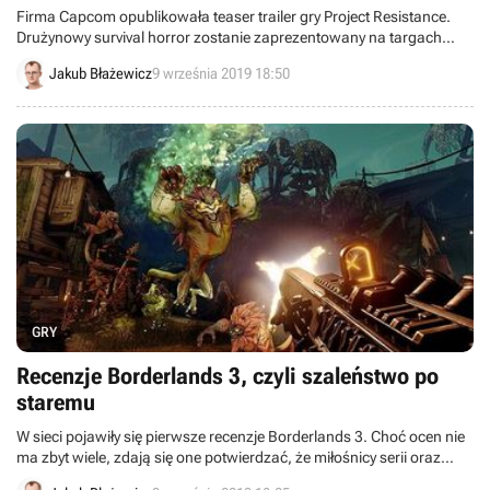
Firma Capcom opublikowała teaser trailer gry Project Resistance.
Drużynowy survival horror zostanie zaprezentowany na targach
Tokyo Game Show.
Jakub Błażewicz
9 września 2019 18:50
GRY
Recenzje Borderlands 3, czyli szaleństwo po
staremu
W sieci pojawiły się pierwsze recenzje Borderlands 3. Choć ocen nie
ma zbyt wiele, zdają się one potwierdzać, że miłośnicy serii oraz
looter shooterów otrzymali udaną produkcję. Zawiodą się jednak ci,