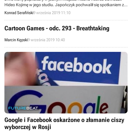
Hideo Kojimę w jego studiu. Japończyk pochwalił się spotkaniem za
pośrednictwem Twittera, a w sieci zaroiło się od domysłów
Konrad Serafiński
9 września 2019 11:10
dotyczących ewentualnej współpracy obu panów.
Cartoon Games - odc. 293 - Breathtaking
Marcin Kępski
9 września 2019 10:40
Google i Facebook oskarżone o złamanie ciszy
wyborczej w Rosji