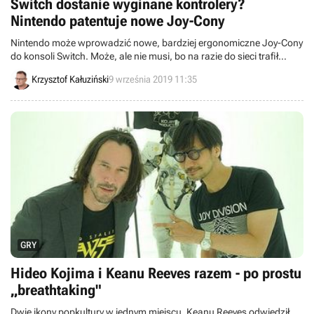
Switch dostanie wyginane kontrolery?
Nintendo patentuje nowe Joy-Cony
Nintendo może wprowadzić nowe, bardziej ergonomiczne Joy-Cony
do konsoli Switch. Może, ale nie musi, bo na razie do sieci trafił
wyłącznie patent na wyginane kontrolery.
Krzysztof Kałuziński
9 września 2019 11:35
GRY
Hideo Kojima i Keanu Reeves razem - po prostu
„breathtaking"
Dwie ikony popkultury w jednym miejscu. Keanu Reeves odwiedził