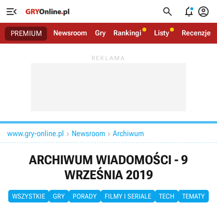




Newsroom
Gry
Rankingi
Listy
Recenzje
PREMIUM
www.gry-online.pl
Newsroom
Archiwum


ARCHIWUM WIADOMOŚCI - 9
WRZEŚNIA 2019
WSZYSTKIE
GRY
PORADY
FILMY I SERIALE
TECH
TEMATY