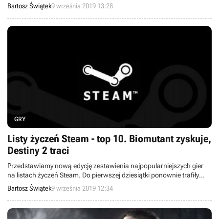
zaplanowano na kolejny weekend. Rozgrywki będzie można
Bartosz Świątek
9 września 2019 13:28
oglądać na żywo w pięciu polskich miastach: Warszawie,
Wrocławiu, Krakowie, Poznaniu oraz Gdańsku.
GRY
Listy życzeń Steam - top 10. Biomutant zyskuje,
Destiny 2 traci
Przedstawiamy nową edycję zestawienia najpopularniejszych gier
na listach życzeń Steam. Do pierwszej dziesiątki ponownie trafiły
dwie polskie gry - Cyberpunk 2077 i Dying Light 2. Powody do
Bartosz Świątek
9 września 2019 12:34
zadowolenia ma studio Experiment 101 oraz wydawca THQ Nordic -
ich Biomutant poprawił wynik z zeszłego tygodnia.