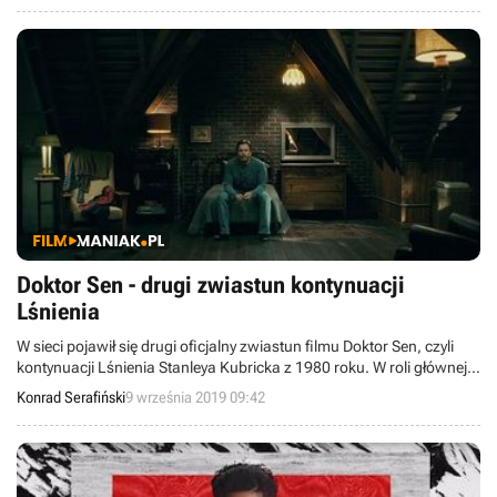
Doktor Sen - drugi zwiastun kontynuacji
Lśnienia
W sieci pojawił się drugi oficjalny zwiastun filmu Doktor Sen, czyli
kontynuacji Lśnienia Stanleya Kubricka z 1980 roku. W roli głównej
zobaczymy Ewana McGregora, który wcieli się w dorosłego
Konrad Serafiński
9 września 2019 09:42
Danny'ego Torrance'a.