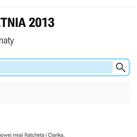
TNIA 2013
maty

wej misji Ratcheta i Clanka.