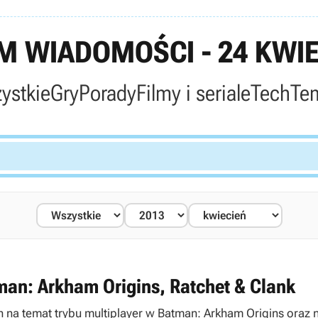
 WIADOMOŚCI - 24 KWIE
ystkie
Gry
Porady
Filmy i seriale
Tech
Te
man: Arkham Origins, Ratchet & Clank
na temat trybu multiplayer w Batman: Arkham Origins oraz no