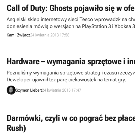
Call of Duty: Ghosts pojawiło się w of
Angielski sklep internetowy sieci Tesco wprowadził na ch
doniesienia mówią o wersjach na PlayStation 3 i Xboksa 
Kamil Zwijacz
24 kwietnia 2013 17:58
Hardware – wymagania sprzętowe i in
Poznaliśmy wymagania sprzętowe strategii czasu rzeczyw
Deweloper ujawnił też parę ciekawostek na temat gry.
Szymon Liebert
24 kwietnia 2013 17:47
Darmówki, czyli w co pograć bez płace
Rush)