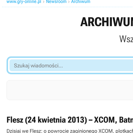
www.gry-online.pl
Newsroom
Archiwum


ARCHIWUM
Wsz
Szukaj
wiadomości...
Flesz (24 kwietnia 2013) – XCOM, Bat
Dzisiaj we Flesz: o powrocie zaginionego XCOM, plotkach 