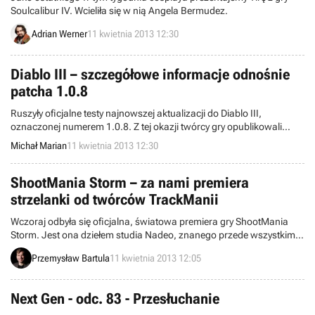
Soulcalibur IV. Wcieliła się w nią Angela Bermudez.
Adrian Werner
11 kwietnia 2013 12:30
Diablo III – szczegółowe informacje odnośnie
patcha 1.0.8
Ruszyły oficjalne testy najnowszej aktualizacji do Diablo III,
oznaczonej numerem 1.0.8. Z tej okazji twórcy gry opublikowali
szczegółowy wykaz wszystkich zmian zawartych w nadchodzącym
Michał Marian
11 kwietnia 2013 12:30
patchu, który skupia się przede wszystkim na poprawieniu i
wzbogaceniu rozgrywki w trybie kooperacji.
ShootMania Storm – za nami premiera
strzelanki od twórców TrackManii
Wczoraj odbyła się oficjalna, światowa premiera gry ShootMania
Storm. Jest ona dziełem studia Nadeo, znanego przede wszystkim z
serii gier TrackMania. Tym razem jednak zamiast wyścigów
Przemysław Bartula
11 kwietnia 2013 12:05
samochodowych otrzymaliśmy FPS-a przeznaczonego wyłącznie do
rozgrywki wieloosobowej.
Next Gen - odc. 83 - Przesłuchanie