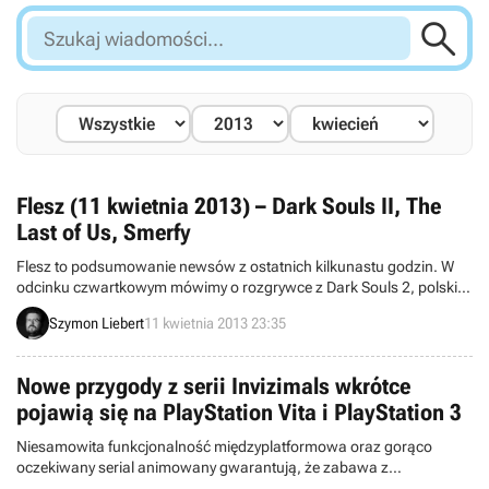

Szukaj
wiadomości...
Flesz (11 kwietnia 2013) – Dark Souls II, The
Last of Us, Smerfy
Flesz to podsumowanie newsów z ostatnich kilkunastu godzin. W
odcinku czwartkowym mówimy o rozgrywce z Dark Souls 2, polskiej
wersji językowej The Last of Us i zapowiedzi nowych przygód
Szymon Liebert
11 kwietnia 2013 23:35
Smerfów.
Nowe przygody z serii Invizimals wkrótce
pojawią się na PlayStation Vita i PlayStation 3
Niesamowita funkcjonalność międzyplatformowa oraz gorąco
oczekiwany serial animowany gwarantują, że zabawa z
Invizimalami nigdy się nie kończy!