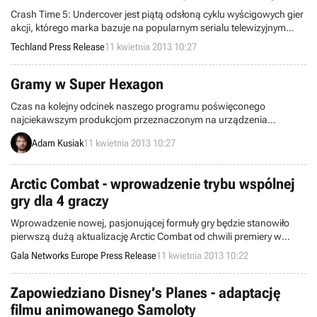
Crash Time 5: Undercover jest piątą odsłoną cyklu wyścigowych gier
akcji, którego marka bazuje na popularnym serialu telewizyjnym
„Kobra: Oddział Specjalny”.
Techland Press Release
11 kwietnia 2013 10:27
Gramy w Super Hexagon
Czas na kolejny odcinek naszego programu poświęconego
najciekawszym produkcjom przeznaczonym na urządzenia
mobilne, tworzonego we współpracy z telewizją dla graczy – tvgry.pl.
Adam Kusiak
11 kwietnia 2013 10:27
Tym razem sprawdzamy jedną z najlepszych gier mobilnych 2012
roku.
Arctic Combat - wprowadzenie trybu wspólnej
gry dla 4 graczy
Wprowadzenie nowej, pasjonującej formuły gry będzie stanowiło
pierwszą dużą aktualizację Arctic Combat od chwili premiery w
grudniu 2012.
Gala Networks Europe Press Release
11 kwietnia 2013 10:22
Zapowiedziano Disney’s Planes - adaptację
filmu animowanego Samoloty