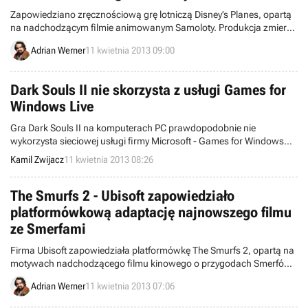
Zapowiedziano zręcznościową grę lotniczą Disney’s Planes, opartą
na nadchodzącym filmie animowanym Samoloty. Produkcja zmierza
na konsole firmy Nintendo.
Adrian Werner
11 kwietnia 2013 09:00
Dark Souls II nie skorzysta z usługi Games for
Windows Live
Gra Dark Souls II na komputerach PC prawdopodobnie nie
wykorzysta sieciowej usługi firmy Microsoft - Games for Windows
Live. Okazało się, że niedawno zaktualizowana strona internetowa
Kamil Zwijacz
11 kwietnia 2013 08:26
produkcji nie zawiera loga GfWL. Niestety deweloper i wydawca nie
potwierdzili jeszcze tego w 100%.
The Smurfs 2 - Ubisoft zapowiedziało
platformówkową adaptację najnowszego filmu
ze Smerfami
Firma Ubisoft zapowiedziała platformówkę The Smurfs 2, opartą na
motywach nadchodzącego filmu kinowego o przygodach Smerfów.
Gra zmierza na konsole i trafi do sprzedaży w lipcu.
Adrian Werner
11 kwietnia 2013 07:06