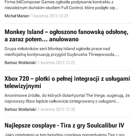
Firma bitComposer Games ogłosiła podpisanie kontraktu z
niezależnym duńskim studiem Full Control, które podjęło się
stworzenia kolejnej odsłony serii Jagged Alliance. Na temat
Michał Marian
11 kwietnia 2013 13:25
najnowszej części popularnego cyklu nie wiadomo jeszcze nic
konkretnego, poza tym, że zadebiutuje ona na wielu platformach
sprzętowych.
Monkey Island – ogłoszono fanowską odsłonę,
a zaraz potem… anulowano
Grupa miłośników serii Monkey Island ogłosiła prace nad
nieoficjalną kontynuacją przygód Guybrusha Threepwooda,
bohatera popularnego zwłaszcza w latach 90. przygodówkowego
Bartosz Woldański
11 kwietnia 2013 13:22
cyklu LucasArts. Jednakże krótko po ujawnieniu darmowej gry na
PC projekt wstrzymano ze względu na problemy z prawami do
marki, które należą do Disney Interactive. Wszystko to rozegrało się
Xbox 720 – plotki o pełnej integracji z usługami
w ciągu ostatnich paru dni.
telewizyjnymi
Anonimowe źródła, do których dotarł portal The Verge, sugerują, że
najnowszy Xbox będzie całkowicie zintegrowany z usługami
świadczonymi przez dostawców telewizji (np. sieci kablowe) na
Bartosz Woldański
11 kwietnia 2013 12:30
wzór Google TV. Ponadto Kinect nowej generacji ma wykrywać
nawet ruchy gałek ocznych.
Najlepsze cosplaye - Tira z gry Soulcalibur IV
Jako ostatniego w tym tygodniu cosplaya prezentujemy Tirę z gry