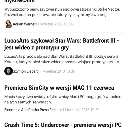
myśliwcami
Wypuszczono pierwszy zwiastun sieciowej strzelanki Strike Vector.
Pozwoli ona na pokierowanie futurystycznymi myśliwcami,
potrafiącymi przełączać się między dwoma trybami lotu.
Adrian Werner
11 kwietnia 2013 10:55
LucasArts szykował Star Wars: Battlefront III -
jest wideo z prototypu gry
LucasArts pracowało nad Star Wars: Battlefront III, podaje serwis
Kotaku, który zdobył także wideo przedstawiające prototyp gry. Losy
produkcji są niejasne, po tym jak deweloper został zamknięty przez
Szymon Liebert
11 kwietnia 2013 10:35
firmę Disney.
Premiera SimCity w wersji MAC 11 czerwca
Maxis łączy dwa światy: użytkownicy Mac i PC mogą grać wspólnie
na tych samych serwerach.
Electronic Arts Polska Press Release
11 kwietnia 2013 10:32
Crash Time 5: Undercover - premiera wersji PC