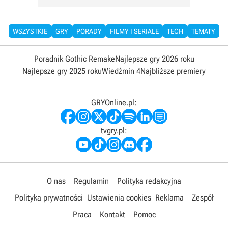
WSZYSTKIE
GRY
PORADY
FILMY I SERIALE
TECH
TEMATY
Poradnik Gothic Remake
Najlepsze gry 2026 roku
Najlepsze gry 2025 roku
Wiedźmin 4
Najbliższe premiery
GRYOnline.pl:
tvgry.pl:
O nas
Regulamin
Polityka redakcyjna
Polityka prywatności
Ustawienia cookies
Reklama
Zespół
Praca
Kontakt
Pomoc