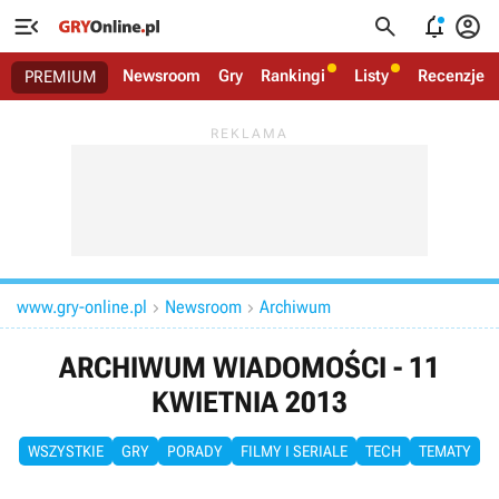




Newsroom
Gry
Rankingi
Listy
Recenzje
PREMIUM
www.gry-online.pl
Newsroom
Archiwum


ARCHIWUM WIADOMOŚCI - 11
KWIETNIA 2013
WSZYSTKIE
GRY
PORADY
FILMY I SERIALE
TECH
TEMATY