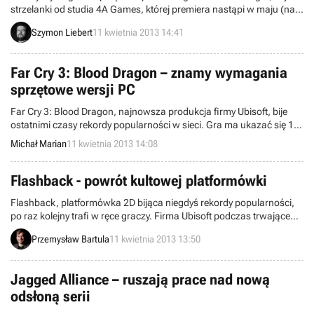
strzelanki od studia 4A Games, której premiera nastąpi w maju (na
PC i konsolach). To dobra okazja, żeby zweryfikować zapewnienia
Szymon Liebert
11 kwietnia 2013 14:41
twórców sprzed paru lat – mówili oni, że gra będzie wyglądała
dobrze nie tylko na „kosmicznym” sprzęcie.
Far Cry 3: Blood Dragon – znamy wymagania
sprzętowe wersji PC
Far Cry 3: Blood Dragon, najnowsza produkcja firmy Ubisoft, bije
ostatnimi czasy rekordy popularności w sieci. Gra ma ukazać się 1
maja bieżącego roku na PC, PlayStation 3 oraz Xboksie 360. Znamy
Michał Marian
11 kwietnia 2013 14:08
już minimalne oraz rekomendowane wymagania sprzętowe wersji
przeznaczonej na komputery stacjonarne.
Flashback - powrót kultowej platformówki
Flashback, platformówka 2D bijąca niegdyś rekordy popularności,
po raz kolejny trafi w ręce graczy. Firma Ubisoft podczas trwającego
w Sidney Ubisoft Autumn Digital zapowiedziała wydanie nowej,
Przemysław Bartula
11 kwietnia 2013 13:50
odmłodzonej wersji tej gry. Jej produkcją zajmie się studio VectorCell
oraz Paul Cuisett, odpowiadający za pierwowzór tego dzieła.
Jagged Alliance – ruszają prace nad nową
odsłoną serii