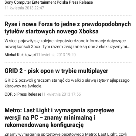
Sony Computer Entertainment Polska Press Release
11 kwietnia 2013 22:47
Ryse i nowa Forza to jedne z prawdopodobnych
tytułów startowych nowego Xboksa
W sieci pojawiły się kolejne niepotwierdzone informacje dotyczące
nowej konsoli Xbox. Tym razem związane są one z ekskluzywnymi
tytułami startowymi, planowanymi przez Microsoft. Według plotek,
Michał Kułakowski
11 kwietnia 2013 19:20
amerykański koncern szykuje cztery tego typu produkcje. Między
innymi chodzi tu o nową odsłonę serii Forza oraz grę Ryse,
przygotowywaną przez studio Crytek.
GRID 2 - pisk opon w trybie multiplayer
GRID 2 pozwoli graczom stanąć do walki o sławę i tytuł najlepszego
kierowcy na świecie.
CDP.pl Press Release
11 kwietnia 2013 17:56
Metro: Last Light i wymagania sprzętowe
wersji na PC – znamy minimalną i
rekomendowaną konfigurację
Znamy wymagania sprzętowe pecetowego Metro: Last Light, czyli