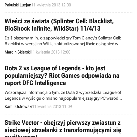
Pakulski Lucjan
11 kwietnia 2013 12:00
Wieści ze świata (Splinter Cell: Blacklist,
BioShock Infinite, WildStar) 11/4/13
Dziś piszemy m.in. o zapowiedzi gry Tom Clancy's Splinter Cell:
Blacklist w wersji na Wii U, zaktualizowanej liście osiągnięć w
BioShock Infinite, zamkniętych beta testach WildStar, a także
Marcin Skierski
11 kwietnia 2013 12:00
możliwości wydania Prey 2. Witamy w wieściach ze świata -
codziennej porcji krótkich wiadomości.
Dota 2 vs League of Legends - kto jest
popularniejszy? Riot Games odpowiada na
raport DFC Intelligence
Wczorajsza informacja o tym, że Dota 2 wyprzedziła League of
Legends w wyścigu o miano najpopularniejszej gry PC wśród
zachodnich graczy, najprawdopodobniej była przedwczesna. Firma
Kamil Ostrowski
11 kwietnia 2013 11:09
Riot Games udostępniła wycinek swoich danych, wyraźnie
dowodzący, że to jej produkcja pozostaje liderem rankingu.
Strike Vector - obejrzyj pierwszy zwiastun z
sieciowej strzelanki z transformującymi się