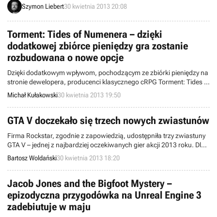
Szymon Liebert
30 kwietnia 2013 20:08
Torment: Tides of Numenera – dzięki
dodatkowej zbiórce pieniędzy gra zostanie
rozbudowana o nowe opcje
Dzięki dodatkowym wpływom, pochodzącym ze zbiórki pieniędzy na
stronie dewelopera, producenci klasycznego cRPG Torment: Tides of
Numenera powiększyli jego budżet, osiągając pułap prawie 4,5
Michał Kułakowski
30 kwietnia 2013 19:50
miliona dolarów. Oznacza to, że zgodnie z obietnicami rozszerzą
tytuł o nowe opcje, w tym możliwość posiadania własnej twierdzy-
bazy.
GTA V doczekało się trzech nowych zwiastunów
Firma Rockstar, zgodnie z zapowiedzią, udostępniła trzy zwiastuny
GTA V – jednej z najbardziej oczekiwanych gier akcji 2013 roku. Dla
każdej grywalnej postaci przygotowano osobny filmik,
Bartosz Woldański
30 kwietnia 2013 18:20
przedstawiający pokrótce ich dotychczasowe życie.
Jacob Jones and the Bigfoot Mystery –
epizodyczna przygodówka na Unreal Engine 3
zadebiutuje w maju