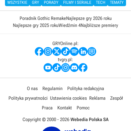
WSZYSTKIE
GRY
PORADY
FILMY I SERIALE
TECH
TEMATY
Poradnik Gothic Remake
Najlepsze gry 2026 roku
Najlepsze gry 2025 roku
Wiedźmin 4
Najbliższe premiery
GRYOnline.pl:
tvgry.pl:
O nas
Regulamin
Polityka redakcyjna
Polityka prywatności
Ustawienia cookies
Reklama
Zespół
Praca
Kontakt
Pomoc
Copyright © 2000 -
2026
Webedia Polska SA