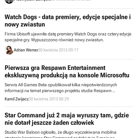
się powodzeniem wśród polskich graczy.
Watch Dogs - data premiery, edycje specjalne i
nowy zwiastun
Firma Ubisoft ujawniła datę premiery Watch Dogs oraz cztery edycje
specjalne gry. Wypuszczono również nowy zwiastun.
Adrian Werner
30 kwietnia 2013 09:17
Pierwsza gra Respawn Entertainment
ekskluzywną produkcją na konsole Microsoftu
Serwis All Games Beta opublikował kilka niepotwierdzonych
informacji na temat pierwszego projektu studia Respawn
Entertainment. Tytuł ma być ekskluzywną produkcją na konsole
Kamil Zwijacz
30 kwietnia 2013 08:29
Microsoftu, która wymagać będzie stałego dostępu do sieci.
Star Command już 2 maja wyruszy tam, gdzie
nie dotarł jeszcze żaden człowiek
Studio War Baloon ogłosiło, że długo wyczekiwana mobilna