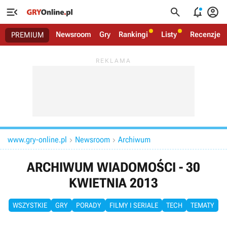




Newsroom
Gry
Rankingi
Listy
Recenzje
PREMIUM
www.gry-online.pl
Newsroom
Archiwum


ARCHIWUM WIADOMOŚCI - 30
KWIETNIA 2013
WSZYSTKIE
GRY
PORADY
FILMY I SERIALE
TECH
TEMATY