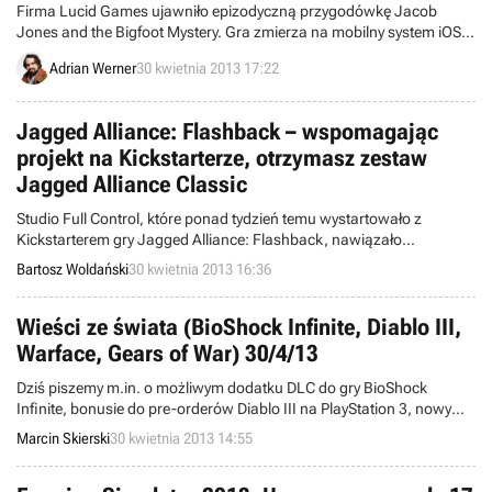
Firma Lucid Games ujawniło epizodyczną przygodówkę Jacob
Jones and the Bigfoot Mystery. Gra zmierza na mobilny system iOS
oraz konsolę przenośną PlayStation Vita.
Adrian Werner
30 kwietnia 2013 17:22
Jagged Alliance: Flashback – wspomagając
projekt na Kickstarterze, otrzymasz zestaw
Jagged Alliance Classic
Studio Full Control, które ponad tydzień temu wystartowało z
Kickstarterem gry Jagged Alliance: Flashback, nawiązało
współpracę z firmą Humble Bundle, Inc., przez której system będzie
Bartosz Woldański
30 kwietnia 2013 16:36
rozprowadzany zapowiedziany tytuł. Wszyscy ci, którzy wspomogą
projekt, otrzymają zestaw klasycznych odsłon serii.
Wieści ze świata (BioShock Infinite, Diablo III,
Warface, Gears of War) 30/4/13
Dziś piszemy m.in. o możliwym dodatku DLC do gry BioShock
Infinite, bonusie do pre-orderów Diablo III na PlayStation 3, nowym
Rekordzie Guinessa strzelaniny Warface, a także filmie Gears of War.
Marcin Skierski
30 kwietnia 2013 14:55
Witamy w wieściach ze świata - codziennej porcji krótkich
wiadomości.