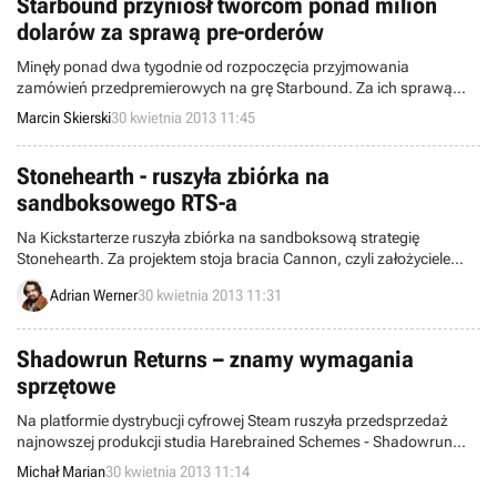
Starbound przyniósł twórcom ponad milion
dolarów za sprawą pre-orderów
Minęły ponad dwa tygodnie od rozpoczęcia przyjmowania
zamówień przedpremierowych na grę Starbound. Za ich sprawą
studio Chucklefish zdołało zebrać ponad milion dolarów.
Marcin Skierski
30 kwietnia 2013 11:45
Stonehearth - ruszyła zbiórka na
sandboksowego RTS-a
Na Kickstarterze ruszyła zbiórka na sandboksową strategię
Stonehearth. Za projektem stoja bracia Cannon, czyli założyciele
bijatykowego turnieju EVO.
Adrian Werner
30 kwietnia 2013 11:31
Shadowrun Returns – znamy wymagania
sprzętowe
Na platformie dystrybucji cyfrowej Steam ruszyła przedsprzedaż
najnowszej produkcji studia Harebrained Schemes - Shadowrun
Returns. Cyberpunkowa gra ufundowana dzięki serwisowi
Michał Marian
30 kwietnia 2013 11:14
Kickstarter ukazać się ma w okolicach czerwca. Znamy już jej