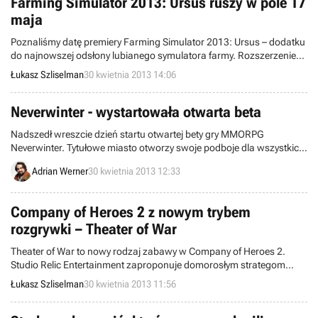
Farming Simulator 2013: Ursus ruszy w pole 17
maja
Poznaliśmy datę premiery Farming Simulator 2013: Ursus – dodatku
do najnowszej odsłony lubianego symulatora farmy. Rozszerzenie
ukaże się 17 maja 2013 roku w trzech wydaniach.
Łukasz Szliselman
30 kwietnia 2013 14:06
Neverwinter - wystartowała otwarta beta
Nadszedł wreszcie dzień startu otwartej bety gry MMORPG
Neverwinter. Tytułowe miasto otworzy swoje podboje dla wszystkich
chętnych poszukiwaczy przygód.
Adrian Werner
30 kwietnia 2013 12:33
Company of Heroes 2 z nowym trybem
rozgrywki – Theater of War
Theater of War to nowy rodzaj zabawy w Company of Heroes 2.
Studio Relic Entertainment zaproponuje domorosłym strategom
zestaw misji historycznych do rozgrywki solowej lub w kooperacji.
Łukasz Szliselman
30 kwietnia 2013 11:56
Kolejne paczki z misjami będą wypuszczane po premierze gry.