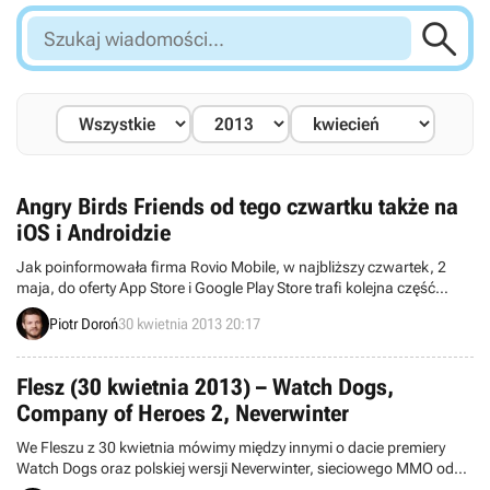

Szukaj
wiadomości...
Angry Birds Friends od tego czwartku także na
iOS i Androidzie
Jak poinformowała firma Rovio Mobile, w najbliższy czwartek, 2
maja, do oferty App Store i Google Play Store trafi kolejna część
marki Angry Birds. Chodzi tu o konwersję Angry Birds Friends –
Piotr Doroń
30 kwietnia 2013 20:17
specjalnej odsłony bestselerowej serii, przygotowanej oryginalnie z
myślą o serwisie społecznościowym Facebook. Produkcja
zaserwuje doskonale znaną rozgrywkę, wzbogaconą o aspekty
Flesz (30 kwietnia 2013) – Watch Dogs,
społecznościowe.
Company of Heroes 2, Neverwinter
We Fleszu z 30 kwietnia mówimy między innymi o dacie premiery
Watch Dogs oraz polskiej wersji Neverwinter, sieciowego MMO od
studia Cryptic.