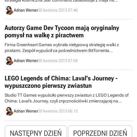
strategia kosmiczna Star Command zadebiutuje 2 maja na
urządzeniach z systemami iOS.
Adrian Werner
30 kwietnia 2013 07:46
Autorzy Game Dev Tycoon mają oryginalny
pomysł na walkę z piractwem
Firma Greenheart Games wybrała nietypową strategię walki z
piratami. Zespół wypuścił za pośrednictwem BitTorrenta
zmodyfikowaną wersję swojej gry Game Dev Tycoon. W niej
Adrian Werner
30 kwietnia 2013 07:04
kierowane przez graczy wirtualne studio deweloperskie prędzej czy
później zawsze zbankrutuje z powodu piractwa.
LEGO Legends of Chima: Laval’s Journey -
wypuszczono pierwszy zwiastun
Studio TT Games wypuściło pierwszy zwiastun z LEGO Legends of
Chima: Laval’s Journey, czyli zręcznościówki zmierzającej na
konsole przenośne.
Adrian Werner
30 kwietnia 2013 06:15
NASTĘPNY DZIEŃ
POPRZEDNI DZIEŃ