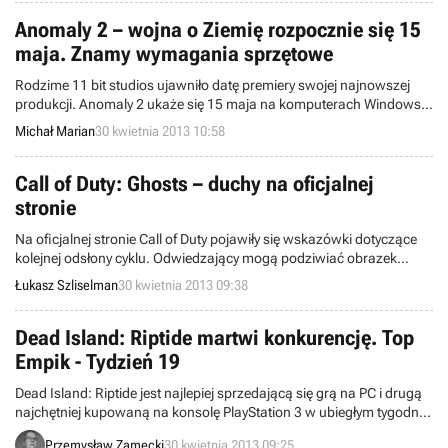
wymagania sprzętowe.
Anomaly 2 – wojna o Ziemię rozpocznie się 15
maja. Znamy wymagania sprzętowe
Rodzime 11 bit studios ujawniło datę premiery swojej najnowszej
produkcji. Anomaly 2 ukaże się 15 maja na komputerach Windows,
Mac oraz Linux. Gra dostępna jest w atrakcyjnej ofercie
Michał Marian
30 kwietnia 2013 10:58
przedpremierowej z 10% zniżką oraz drugą kopią gratis.
Call of Duty: Ghosts – duchy na oficjalnej
stronie
Na oficjalnej stronie Call of Duty pojawiły się wskazówki dotyczące
kolejnej odsłony cyklu. Odwiedzający mogą podziwiać obrazek
przedstawiający czaszkę, stworzony metodą kolażu ze zdjęć
Łukasz Szliselman
30 kwietnia 2013 09:38
profilowych setek fanów serii.
Dead Island: Riptide martwi konkurencję. Top
Empik - Tydzień 19
Dead Island: Riptide jest najlepiej sprzedającą się grą na PC i drugą
najchętniej kupowaną na konsolę PlayStation 3 w ubiegłym tygodniu
w 186 salonach Empik w całej Polsce. Zobacz jakie inne tytuły cieszą
Przemysław Zamęcki
30 kwietnia 2013 09:25