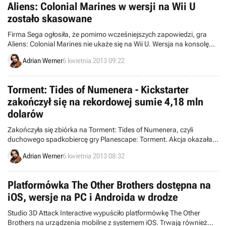
Aliens: Colonial Marines w wersji na Wii U
zostało skasowane
Firma Sega ogłosiła, że pomimo wcześniejszych zapowiedzi, gra
Aliens: Colonial Marines nie ukaże się na Wii U. Wersja na konsolę
firmy Nintendo została skasowana.
Adrian Werner
6 kwietnia 2013 09:22
Torment: Tides of Numenera - Kickstarter
zakończył się na rekordowej sumie 4,18 mln
dolarów
Zakończyła się zbiórka na Torment: Tides of Numenera, czyli
duchowego spadkobiercę gry Planescape: Torment. Akcja okazała
się wielkim sukcesem i pobiła wcześniejsze rekordy na Kickstarterze.
Adrian Werner
6 kwietnia 2013 08:32
Platformówka The Other Brothers dostępna na
iOS, wersje na PC i Androida w drodze
Studio 3D Attack Interactive wypuściło platformówkę The Other
Brothers na urządzenia mobilne z systemem iOS. Trwają również