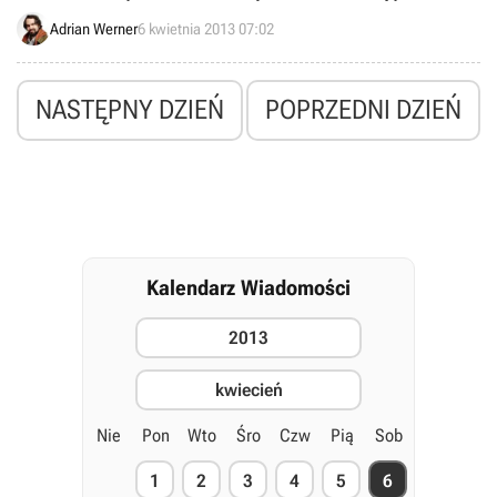
prace nad wersją pecetową oraz konwersją na Androida.
Adrian Werner
6 kwietnia 2013 07:02
NASTĘPNY DZIEŃ
POPRZEDNI DZIEŃ
Kalendarz Wiadomości
2013
kwiecień
Nie
Pon
Wto
Śro
Czw
Pią
Sob
1
2
3
4
5
6