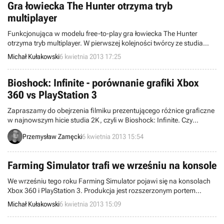
Gra łowiecka The Hunter otrzyma tryb
multiplayer
Funkcjonująca w modelu free-to-play gra łowiecka The Hunter
otrzyma tryb multiplayer. W pierwszej kolejności twórcy ze studia
Avalanche wprowadzą możliwość zabawy kooperacyjnej,
Michał Kułakowski
6 kwietnia 2013 17:25
przeznaczonej dla maksymalnie ośmiu osób. Testy nowego trybu
rozpoczną się 8 kwietnia.
Bioshock: Infinite - porównanie grafiki Xbox
360 vs PlayStation 3
Zapraszamy do obejrzenia filmiku prezentującego różnice graficzne
w najnowszym hicie studia 2K, czyli w Bioshock: Infinite. Czy
schodząca ze sceny generacja ma szanse w starciu z PC?
Przemysław Zamęcki
6 kwietnia 2013 15:54
Farming Simulator trafi we wrześniu na konsole
We wrześniu tego roku Farming Simulator pojawi się na konsolach
Xbox 360 i PlayStation 3. Produkcja jest rozszerzonym portem
pecetowej wersji tytułu oznaczonej numerem 2013, która pozostaje
Michał Kułakowski
6 kwietnia 2013 15:09
jedną z najlepiej sprzedających się gier rolniczych na świecie.