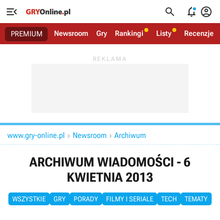




Newsroom
Gry
Rankingi
Listy
Recenzje
PREMIUM
www.gry-online.pl
Newsroom
Archiwum


ARCHIWUM WIADOMOŚCI - 6
KWIETNIA 2013
WSZYSTKIE
GRY
PORADY
FILMY I SERIALE
TECH
TEMATY