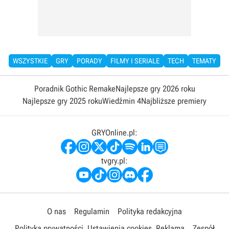
WSZYSTKIE
GRY
PORADY
FILMY I SERIALE
TECH
TEMATY
Poradnik Gothic Remake
Najlepsze gry 2026 roku
Najlepsze gry 2025 roku
Wiedźmin 4
Najbliższe premiery
GRYOnline.pl:
tvgry.pl:
O nas
Regulamin
Polityka redakcyjna
Polityka prywatności
Ustawienia cookies
Reklama
Zespół