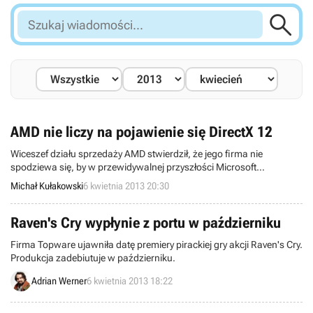

Szukaj
wiadomości...
AMD nie liczy na pojawienie się DirectX 12
Wiceszef działu sprzedaży AMD stwierdził, że jego firma nie
spodziewa się, by w przewidywalnej przyszłości Microsoft
zdecydował się na udostępnienie bibliotek DirectX 12. Tak więc, poza
Michał Kułakowski
6 kwietnia 2013 20:30
dotychczasowymi wersjami DirectX, kolejne generacje kart
graficznych AMD będą wspierać także zupełnie nowe technologie.
Raven's Cry wypłynie z portu w październiku
Firma Topware ujawniła datę premiery pirackiej gry akcji Raven's Cry.
Produkcja zadebiutuje w październiku.
Adrian Werner
6 kwietnia 2013 18:22