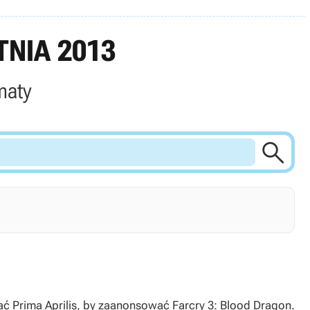
NIA 2013
maty

ać Prima Aprilis, by zaanonsować Farcry 3: Blood Dragon.