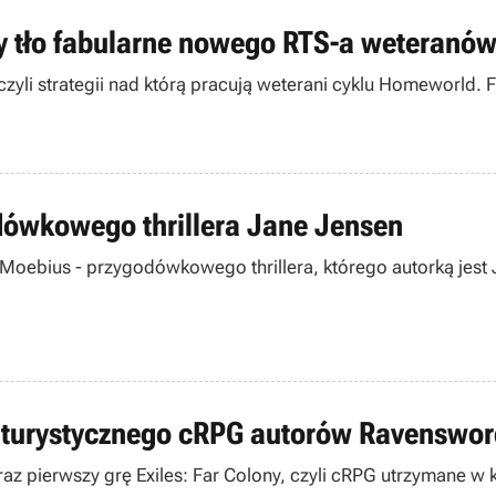
ący tło fabularne nowego RTS-a weteranó
li strategii nad którą pracują weterani cyklu Homeworld. Fil
dówkowego thrillera Jane Jensen
oebius - przygodówkowego thrillera, którego autorką jest Ja
 futurystycznego cRPG autorów Ravenswo
pierwszy grę Exiles: Far Colony, czyli cRPG utrzymane w kl