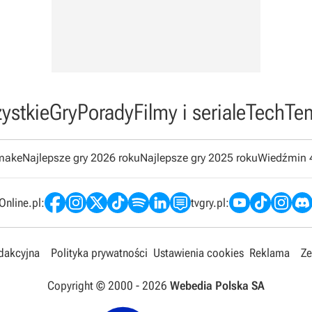
ystkie
Gry
Porady
Filmy i seriale
Tech
Te
emake
Najlepsze gry 2026 roku
Najlepsze gry 2025 roku
Wiedźmin 
nline.pl:
tvgry.pl:
edakcyjna
Polityka prywatności
Ustawienia cookies
Reklama
Ze
Copyright © 2000 -
2026
Webedia Polska SA