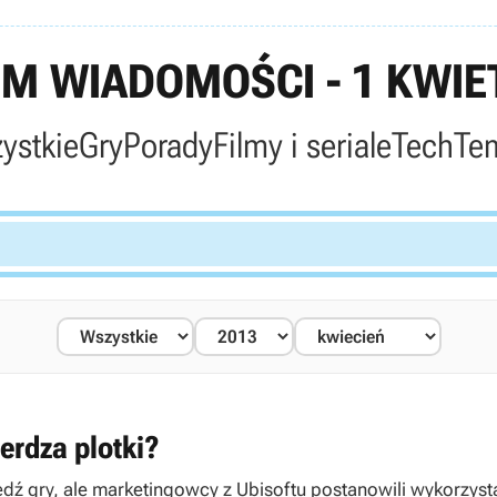
M WIADOMOŚCI - 1 KWIET
ystkie
Gry
Porady
Filmy i seriale
Tech
Te
erdza plotki?
edź gry, ale marketingowcy z Ubisoftu postanowili wykorzyst