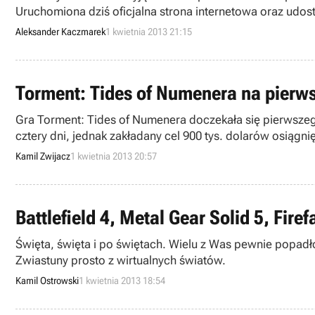
Uruchomiona dziś oficjalna strona internetowa oraz udos
cyklu Far Cry jest tylko dowcipem.
Aleksander Kaczmarek
1 kwietnia 2013 21:15
Torment: Tides of Numenera na pierw
Gra Torment: Tides of Numenera doczekała się pierwszego
cztery dni, jednak zakładany cel 900 tys. dolarów osiągnię
Kamil Zwijacz
1 kwietnia 2013 20:57
Battlefield 4, Metal Gear Solid 5, Firef
Święta, święta i po świętach. Wielu z Was pewnie popa
Zwiastuny prosto z wirtualnych światów.
Kamil Ostrowski
1 kwietnia 2013 18:54