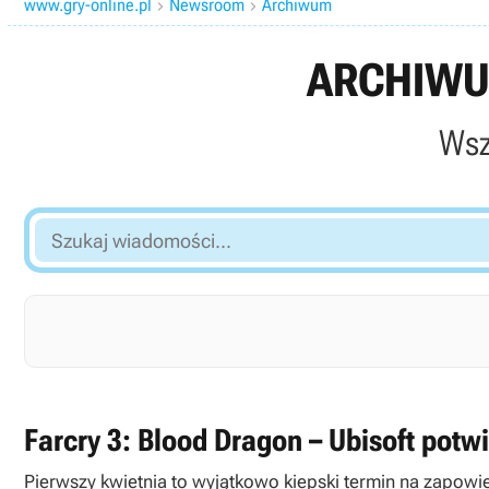
www.gry-online.pl
Newsroom
Archiwum


ARCHIWU
Wsz
Szukaj
wiadomości...
Farcry 3: Blood Dragon – Ubisoft potwi
Pierwszy kwietnia to wyjątkowo kiepski termin na zapowi