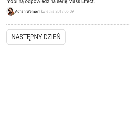
mobilną odpowiedź na serię Mass Effect.
Adrian Werner
1 kwietnia 2013 06:09
NASTĘPNY DZIEŃ