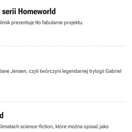
w serii Homeworld
mik prezentuje tło fabularne projektu.
ne Jensen, czyli twórczyni legendarnej trylogii Gabriel
rd
imatach science-fiction, które można opisać jako