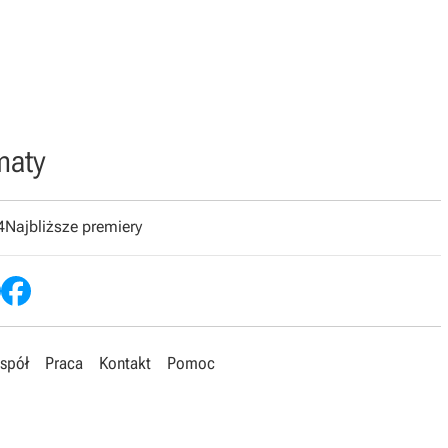
maty
4
Najbliższe premiery
spół
Praca
Kontakt
Pomoc