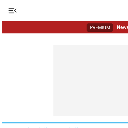

New
PREMIUM