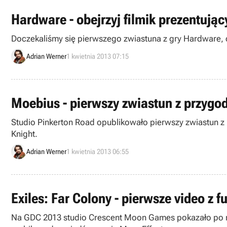
Hardware - obejrzyj filmik prezentuj
Doczekaliśmy się pierwszego zwiastuna z gry Hardware, czy
Adrian Werner
1 kwietnia 2013 07:15
Moebius - pierwszy zwiastun z przygo
Studio Pinkerton Road opublikowało pierwszy zwiastun z M
Knight.
Adrian Werner
1 kwietnia 2013 06:55
Exiles: Far Colony - pierwsze video z
Na GDC 2013 studio Crescent Moon Games pokazało po raz 