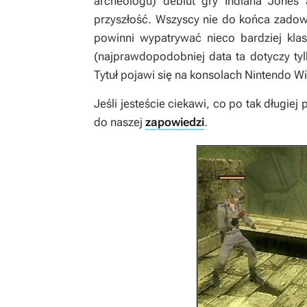
archeologu) debiut gry
Indiana Jones 
przyszłość. Wszyscy nie do końca zadowol
powinni wypatrywać nieco bardziej kla
(najprawdopodobniej data ta dotyczy tyl
Tytuł pojawi się na konsolach Nintendo Wii
Jeśli jesteście ciekawi, co po tak długie
do naszej
zapowiedzi
.