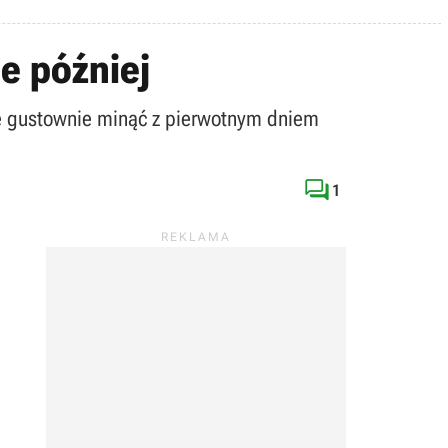
ie później
ię gustownie minąć z pierwotnym dniem

1