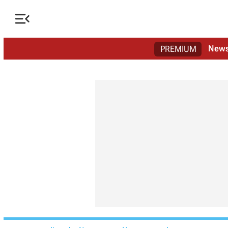

New
PREMIUM