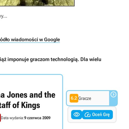
owy…
ródło wiadomości w Google
ciąż imponuje graczom technologią. Dla wielu
na Jones and the

6.2
Gracze
taff of Kings


Oceń Grę
Data wydania:
9 czerwca 2009