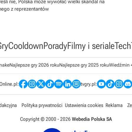
śli nie, Polska może wywołać wielki skandal na
nego z reprezentantów
Gry
Cooldown
Porady
Filmy i seriale
Tech
emake
Najlepsze gry 2026 roku
Najlepsze gry 2025 roku
Wiedźmin 
nline.pl:
tvgry.pl:
edakcyjna
Polityka prywatności
Ustawienia cookies
Reklama
Ze
Copyright © 2000 -
2026
Webedia Polska SA