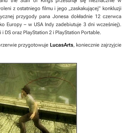
and the Staff of Kings
przesunął się nieznacznie w
eni z ostatniego filmu i jego „zaskakującej” konkluzji
sycznej przygody pana Jonesa dokładnie 12 czerwca
ko Europy – w USA Indy zadebiutuje 3 dni wcześniej).
 i DS oraz PlayStation 2 i PlayStation Portable.
j przerwie przygotowuje
LucasArts
, koniecznie zajrzyjcie