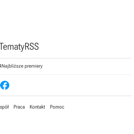
Tematy
RSS
4
Najbliższe premiery
spół
Praca
Kontakt
Pomoc