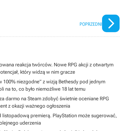
POPRZEDNI
dowana reakcja twórców. Nowe RPG akcji z otwartym
tencjał, który widzą w nim gracze
„w 100% niezgodne” z wizją Bethesdy pod jednym
i na to, co było niemożliwe 18 lat temu
by za darmo na Steam zdobyć świetnie oceniane RPG
ent z okazji ważnego ogłoszenia
 listopadową premierą. PlayStation może sugerować,
olejnego uderzenia