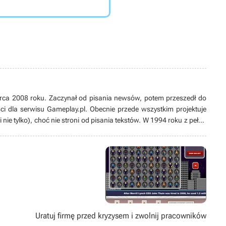
rca 2008 roku. Zaczynał od pisania newsów, potem przeszedł do
reści dla serwisu Gameplay.pl. Obecnie przede wszystkim projektuje
i nie tylko), choć nie stroni od pisania tekstów. W 1994 roku z pełną
cety, czemu pozostaje wierny do dzisiaj, choć w międzyczasie
podcaster (od 2014 roku współtworzy Podcast Hammerzeit) i miłośnik
j wizualnej (na dobry film i serial zawsze znajdzie czas), jak i
na jak gitara elektryczna).
Uratuj firmę przed kryzysem i zwolnij pracowników