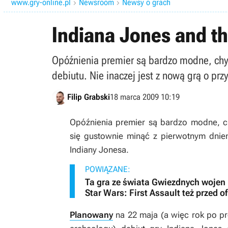
www.gry-online.pl
Newsroom
Newsy o grach


Indiana Jones and the
Opóźnienia premier są bardzo modne, chy
debiutu. Nie inaczej jest z nową grą o pr
Filip Grabski
18 marca 2009 10:19
Opóźnienia premier są bardzo modne, c
się gustownie minąć z pierwotnym dniem
Indiany Jonesa.
POWIĄZANE:
Ta gra ze świata Gwiezdnych wojen m
Star Wars: First Assault też przed o
Planowany
na 22 maja (a więc rok po p