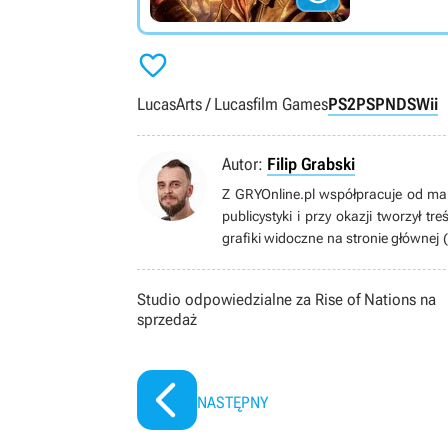

LucasArts / Lucasfilm Games
PS2
PSP
NDS
Wii
Autor:
Filip Grabski
Z GRYOnline.pl współpracuje od ma
publicystyki i przy okazji tworzył t
grafiki widoczne na stronie głównej (
świadomością zaczął użytkować pe
polubił Switcha. Prywatnie ojciec, 
Studio odpowiedzialne za Rise of Nations na
konsumowania popkultury, zarówno te
sprzedaż
dźwiękowej (szczególnie, gdy brzmi o
NASTĘPNY