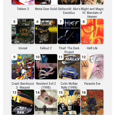
Embed (iframe)
Tekken 3
Metal Gear Solid
Oddworld: Abe's
Might and Magic
Exoddus
VI: Mandate of
Heaven
X (Twitter)
5
6
7
8
Link do grafiki poziomej
Unreal
Fallout 2
Thief: The Dark
Half-Life
Link do grafiki pionowej
Project
9
10
11
12
Crash Bandicoot
Resident Evil 2
Colin McRae
Parasite Eve
3: Warped
(1998)
Rally (1998)
13
14
15
16