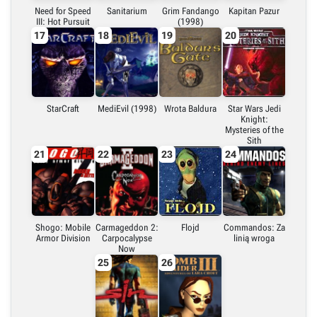
Need for Speed
Sanitarium
Grim Fandango
Kapitan Pazur
III: Hot Pursuit
(1998)
17
18
19
20
StarCraft
MediEvil (1998)
Wrota Baldura
Star Wars Jedi
Knight:
Mysteries of the
Sith
21
22
23
24
Shogo: Mobile
Carmageddon 2:
Flojd
Commandos: Za
Armor Division
Carpocalypse
linią wroga
Now
25
26