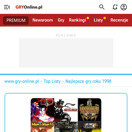




Newsroom
Gry
Rankingi
Listy
Recenzje
PREMIUM
www.gry-online.pl
Top Listy
Najlepsze gry roku 1998

