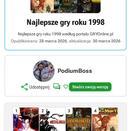
Najlepsze gry roku 1998
Najlepsze gry roku 1998 według portalu GRYOnline.pl
Opublikowana:
28 marca 2026
, aktualizacja:
30 marca 2026
PodiumBoss



Udostępnij
Stwórz swoją wersję
1
2
3
4
Link bezpośredni