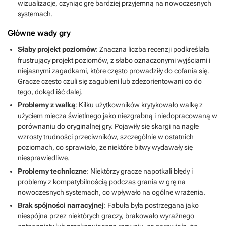
wizualizacje, czyniąc grę bardziej przyjemną na nowoczesnych
systemach.
Główne wady gry
Słaby projekt poziomów
: Znaczna liczba recenzji podkreślała
frustrujący projekt poziomów, z słabo oznaczonymi wyjściami i
niejasnymi zagadkami, które często prowadziły do cofania się.
Gracze często czuli się zagubieni lub zdezorientowani co do
tego, dokąd iść dalej.
Problemy z walką
: Kilku użytkowników krytykowało walkę z
użyciem miecza świetlnego jako niezgrabną i niedopracowaną w
porównaniu do oryginalnej gry. Pojawiły się skargi na nagłe
wzrosty trudności przeciwników, szczególnie w ostatnich
poziomach, co sprawiało, że niektóre bitwy wydawały się
niesprawiedliwe.
Problemy techniczne
: Niektórzy gracze napotkali błędy i
problemy z kompatybilnością podczas grania w grę na
nowoczesnych systemach, co wpływało na ogólne wrażenia.
Brak spójności narracyjnej
: Fabuła była postrzegana jako
niespójna przez niektórych graczy, brakowało wyraźnego