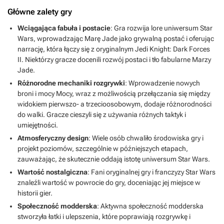
Główne zalety gry
Wciągająca fabuła i postacie
: Gra rozwija lore uniwersum Star
Wars, wprowadzając Marę Jade jako grywalną postać i oferując
narrację, która łączy się z oryginalnym Jedi Knight: Dark Forces
II. Niektórzy gracze docenili rozwój postaci i tło fabularne Marzy
Jade.
Różnorodne mechaniki rozgrywki
: Wprowadzenie nowych
broni i mocy Mocy, wraz z możliwością przełączania się między
widokiem pierwszo- a trzecioosobowym, dodaje różnorodności
do walki. Gracze cieszyli się z używania różnych taktyk i
umiejętności.
Atmosferyczny design
: Wiele osób chwaliło środowiska gry i
projekt poziomów, szczególnie w późniejszych etapach,
zauważając, że skutecznie oddają istotę uniwersum Star Wars.
Wartość nostalgiczna
: Fani oryginalnej gry i franczyzy Star Wars
znaleźli wartość w powrocie do gry, doceniając jej miejsce w
historii gier.
Społeczność modderska
: Aktywna społeczność modderska
stworzyła łatki i ulepszenia, które poprawiają rozgrywkę i