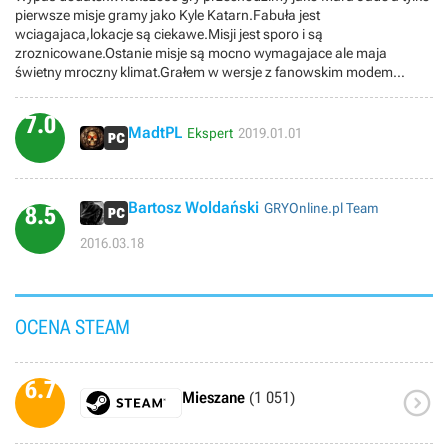
pierwsze misje gramy jako Kyle Katarn.Fabuła jest
wciagajaca,lokacje są ciekawe.Misji jest sporo i są
zroznicowane.Ostanie misje są mocno wymagajace ale maja
świetny mroczny klimat.Grałem w wersje z fanowskim modem
Remastered 3.0 wiec graficznie nie było zle.
7.0
MadtPL
Ekspert
2019.01.01
Bartosz Woldański
GRYOnline.pl Team
8.5
2016.03.18
OCENA STEAM
6.7

Mieszane
(1 051)