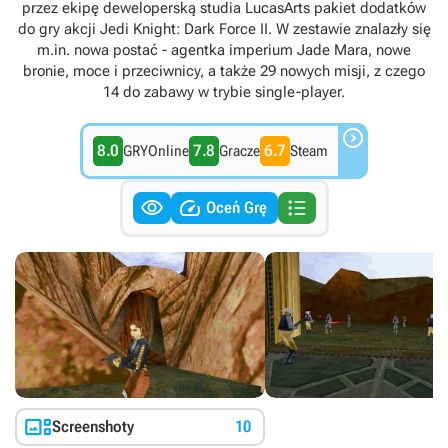
przez ekipę deweloperską studia LucasArts pakiet dodatków
do gry akcji Jedi Knight: Dark Force II. W zestawie znalazły się
m.in. nowa postać - agentka imperium Jade Mara, nowe
bronie, moce i przeciwnicy, a także 29 nowych misji, z czego
14 do zabawy w trybie single-player.

8.0
7.8
6.7
GRYOnline
Gracze
Steam



Oceń Grę

Screenshoty
10