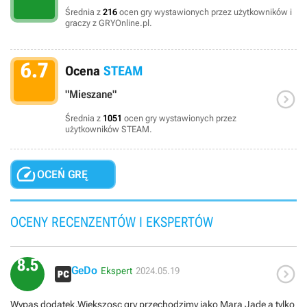
Średnia z
216
ocen gry wystawionych przez użytkowników i
graczy z GRYOnline.pl.
6.7
Ocena
STEAM

"Mieszane"
Średnia z
1051
ocen gry wystawionych przez
użytkowników STEAM.

OCEŃ GRĘ
OCENY RECENZENTÓW I EKSPERTÓW
8.5

GeDo
Ekspert
2024.05.19
Wypas dodatek.Wiekszosc gry przechodzimy jako Mara Jade a tylko