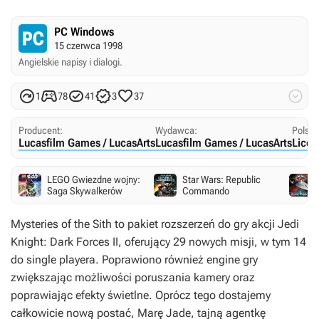
PC Windows
15 czerwca 1998
Angielskie napisy i dialogi.






1
78
41
3
37
Producent:
Wydawca:
Polski
Lucasfilm Games / LucasArts
Lucasfilm Games / LucasArts
Licom
LEGO Gwiezdne wojny:
Star Wars: Republic
Saga Skywalkerów
Commando
Mysteries of the Sith to pakiet rozszerzeń do gry akcji Jedi
Knight: Dark Forces II, oferujący 29 nowych misji, w tym 14
do single playera. Poprawiono również engine gry
zwiększając możliwości poruszania kamery oraz
poprawiając efekty świetlne. Oprócz tego dostajemy
całkowicie nową postać, Marę Jade, tajną agentkę