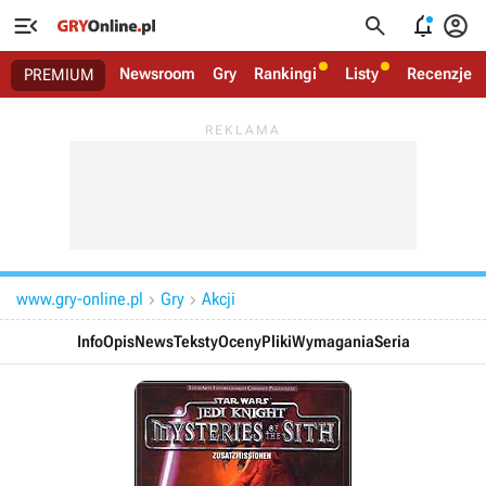




Newsroom
Gry
Rankingi
Listy
Recenzje
PREMIUM
www.gry-online.pl
Gry
Akcji


Info
Opis
News
Teksty
Oceny
Pliki
Wymagania
Seria