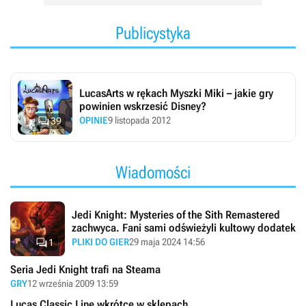
Publicystyka
LucasArts w rękach Myszki Miki – jakie gry
powinien wskrzesić Disney?

OPINIE
9 listopada 2012
39
Wiadomości
Jedi Knight: Mysteries of the Sith Remastered
zachwyca. Fani sami odświeżyli kultowy dodatek

PLIKI DO GIER
29 maja 2024 14:56
1
Seria Jedi Knight trafi na Steama
GRY
12 września 2009 13:59
Lucas Classic Line wkrótce w sklepach