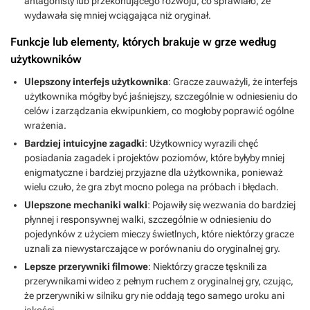
antagonisty lub przekonującego rozwoju, co sprawiało, że
wydawała się mniej wciągająca niż oryginał.
Funkcje lub elementy, których brakuje w grze według
użytkowników
Ulepszony interfejs użytkownika
: Gracze zauważyli, że interfejs
użytkownika mógłby być jaśniejszy, szczególnie w odniesieniu do
celów i zarządzania ekwipunkiem, co mogłoby poprawić ogólne
wrażenia.
Bardziej intuicyjne zagadki
: Użytkownicy wyrazili chęć
posiadania zagadek i projektów poziomów, które byłyby mniej
enigmatyczne i bardziej przyjazne dla użytkownika, ponieważ
wielu czuło, że gra zbyt mocno polega na próbach i błędach.
Ulepszone mechaniki walki
: Pojawiły się wezwania do bardziej
płynnej i responsywnej walki, szczególnie w odniesieniu do
pojedynków z użyciem mieczy świetlnych, które niektórzy gracze
uznali za niewystarczające w porównaniu do oryginalnej gry.
Lepsze przerywniki filmowe
: Niektórzy gracze tęsknili za
przerywnikami wideo z pełnym ruchem z oryginalnej gry, czując,
że przerywniki w silniku gry nie oddają tego samego uroku ani
jakości.