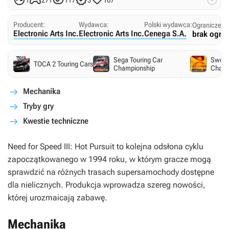






1
271
117
3
167
Producent:
Wydawca:
Polski wydawca:
Ograniczeni
Electronic Arts Inc.
Electronic Arts Inc.
Cenega S.A.
brak ogran
Sega Touring Car
Swedi
TOCA 2 Touring Cars
Championship
Champ
Mechanika
Tryby gry
Kwestie techniczne
Need for Speed III: Hot Pursuit
to kolejna odsłona cyklu
zapoczątkowanego w 1994 roku, w którym gracze mogą
sprawdzić na różnych trasach supersamochody dostępne
dla nielicznych. Produkcja wprowadza szereg nowości,
której urozmaicają zabawę.
Mechanika