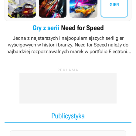
GIER
Gry z serii
Need for Speed
Jedna z najstarszych i najpopularniejszych serii gier
wyścigowych w historii branży. Need for Speed należy do
najbardziej rozpoznawalnych marek w portfolio Electronic
Arts, a za kolejne jej odsłony zazwyczaj odpowiadają
wewnętrzne studia deweloperskie amerykańskiego
koncernu, np. EA Black Box, EA Gothenburg czy Criterion
Games.
Publicystyka