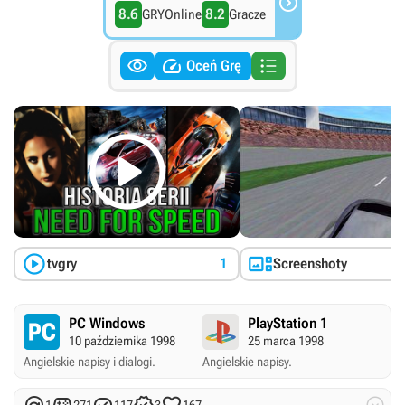

8.6
8.2
GRYOnline
Gracze



Oceń Grę



tvgry
1
Screenshoty
PC Windows
PlayStation 1
10 października 1998
25 marca 1998
Angielskie napisy i dialogi.
Angielskie napisy.