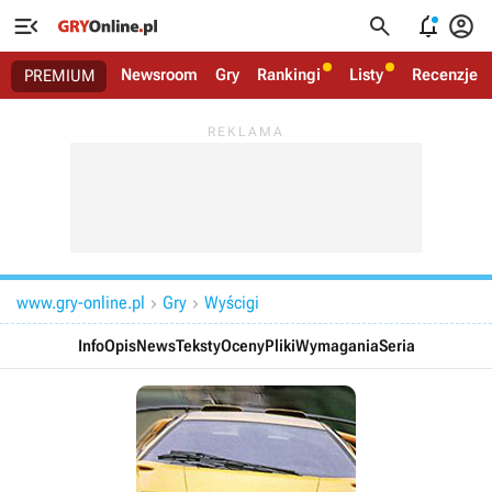




Newsroom
Gry
Rankingi
Listy
Recenzje
PREMIUM
www.gry-online.pl
Gry
Wyścigi


Info
Opis
News
Teksty
Oceny
Pliki
Wymagania
Seria