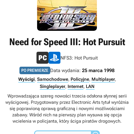
Need for Speed III: Hot Pursuit
NFS3: Hot Pursuit
Data wydania:
25 marca 1998
PO PREMIERZE
Wyścigi
,
Samochodowe
,
Policyjne
,
Multiplayer
,
Singleplayer
,
Internet
,
LAN
Wprowadzająca szereg nowości trzecia odsłona słynnej serii
wyścigowej. Przygotowany przez Electronic Arts tytuł wyróżnia
się poprawioną oprawą graficzną i nowymi możliwościami
zabawy. Wśród nich na pierwszy plan wysuwa się opcja
wcielenia w policjanta, który ściga piratów drogowych.