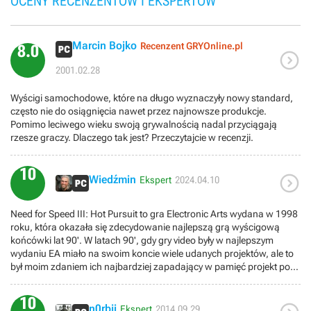
OCENY RECENZENTÓW I EKSPERTÓW
Marcin Bojko
Recenzent GRYOnline.pl
8.0

2001.02.28
Wyścigi samochodowe, które na długo wyznaczyły nowy standard,
często nie do osiągnięcia nawet przez najnowsze produkcje.
Pomimo leciwego wieku swoją grywalnością nadal przyciągają
rzesze graczy. Dlaczego tak jest? Przeczytajcie w recenzji.
10

Wiedźmin
Ekspert
2024.04.10
Need for Speed III: Hot Pursuit to gra Electronic Arts wydana w 1998
roku, która okazała się zdecydowanie najlepszą grą wyścigową
końcówki lat 90'. W latach 90', gdy gry video były w najlepszym
wydaniu EA miało na swoim koncie wiele udanych projektów, ale to
był moim zdaniem ich najbardziej zapadający w pamięć projekt pod
względem czystej zabawy, regrywalności oraz olśniewającej grafiki
dzięki ogromnemu wizualnemu przeskokowi. To świetna gra
10
wyścigowa, która oferuje ekscytujące poczucie szybkości, czystą i
n0rbji
Ekspert
2014.09.29