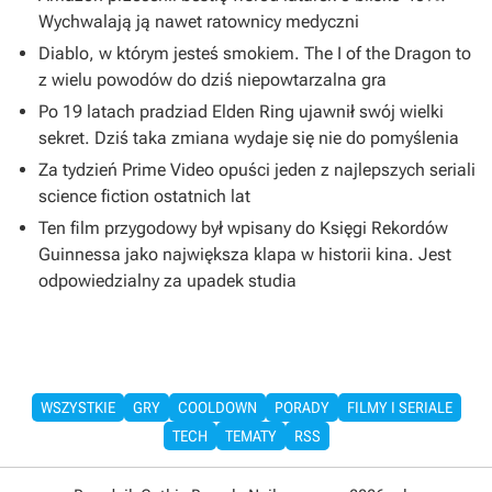
Wychwalają ją nawet ratownicy medyczni
Diablo, w którym jesteś smokiem. The I of the Dragon to
z wielu powodów do dziś niepowtarzalna gra
Po 19 latach pradziad Elden Ring ujawnił swój wielki
sekret. Dziś taka zmiana wydaje się nie do pomyślenia
Za tydzień Prime Video opuści jeden z najlepszych seriali
science fiction ostatnich lat
Ten film przygodowy był wpisany do Księgi Rekordów
Guinnessa jako największa klapa w historii kina. Jest
odpowiedzialny za upadek studia
WSZYSTKIE
GRY
COOLDOWN
PORADY
FILMY I SERIALE
TECH
TEMATY
RSS