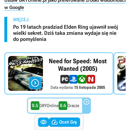
Ustaw GRYOnline.pl jako preferowane źródło wiadomości
w Google
WIĘCEJ:
Po 19 latach pradziad Elden Ring ujawnił swój
wielki sekret. Dziś taka zmiana wydaje się nie
do pomyślenia
Need for Speed: Most
Wanted (2005)

Data wydania:
15 listopada 2005

8.5
8.6
GRYOnline
Gracze


Oceń Grę