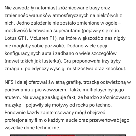
Nie zawodziły natomiast zróżnicowane trasy oraz
zmienność warunków atmosferycznych na niektórych z
nich. Jedno założenie nie zostało zmienione w ogóle –
możliwość kierowania superautami (pojawiły się m.in.
Lotus GT1, McLaren F1), na które większość z nas nigdy
nie mogłaby sobie pozwolić. Dodano wiele opcji
konfiguracyjnych auta i zadbano o wiele szczegółów
(nawet takich jak lusterka). Gra proponowała trzy tryby
zmagań: pojedynczy wyścig, mistrzostwa oraz knockout.
NFSII
dalej oferował świetną grafikę, troszkę odświeżoną w
porównaniu z pierwowzorem. Także multiplayer był jego
atutem. Na uwagę zasługuje fakt, że bardzo zróżnicowano
muzykę – pojawiły się motywy od rocka po techno.
Ponownie każdy zainteresowany mógł obejrzeć
profesjonalny film o każdym aucie oraz przewertować jego
wszelkie dane techniczne.