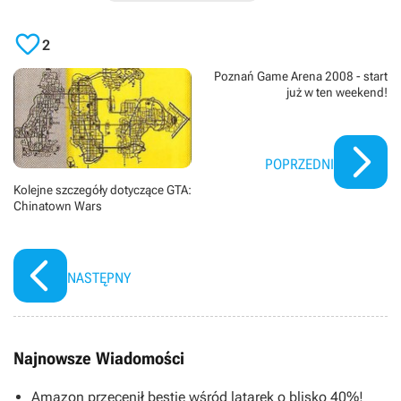

2
Poznań Game Arena 2008 - start
już w ten weekend!
POPRZEDNI
Kolejne szczegóły dotyczące GTA:
Chinatown Wars
NASTĘPNY
Najnowsze Wiadomości
Amazon przecenił bestię wśród latarek o blisko 40%!