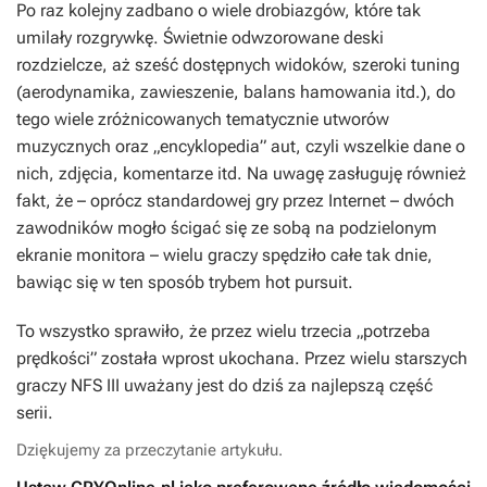
Po raz kolejny zadbano o wiele drobiazgów, które tak
umilały rozgrywkę. Świetnie odwzorowane deski
rozdzielcze, aż sześć dostępnych widoków, szeroki tuning
(aerodynamika, zawieszenie, balans hamowania itd.), do
tego wiele zróżnicowanych tematycznie utworów
muzycznych oraz „encyklopedia” aut, czyli wszelkie dane o
nich, zdjęcia, komentarze itd. Na uwagę zasługuję również
fakt, że – oprócz standardowej gry przez Internet – dwóch
zawodników mogło ścigać się ze sobą na podzielonym
ekranie monitora – wielu graczy spędziło całe tak dnie,
bawiąc się w ten sposób trybem hot pursuit.
To wszystko sprawiło, że przez wielu trzecia „potrzeba
prędkości” została wprost ukochana. Przez wielu starszych
graczy
NFS III
uważany jest do dziś za najlepszą część
serii.
Dziękujemy za przeczytanie artykułu.