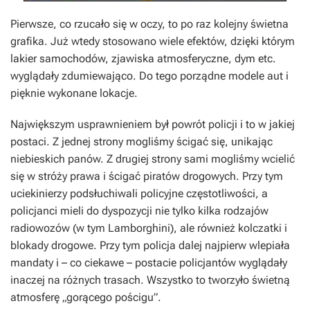
Pierwsze, co rzucało się w oczy, to po raz kolejny świetna
grafika. Już wtedy stosowano wiele efektów, dzięki którym
lakier samochodów, zjawiska atmosferyczne, dym etc.
wyglądały zdumiewająco. Do tego porządne modele aut i
pięknie wykonane lokacje.
Największym usprawnieniem był powrót policji i to w jakiej
postaci. Z jednej strony mogliśmy ścigać się, unikając
niebieskich panów. Z drugiej strony sami mogliśmy wcielić
się w stróży prawa i ścigać piratów drogowych. Przy tym
uciekinierzy podsłuchiwali policyjne częstotliwości, a
policjanci mieli do dyspozycji nie tylko kilka rodzajów
radiowozów (w tym Lamborghini), ale również kolczatki i
blokady drogowe. Przy tym policja dalej najpierw wlepiała
mandaty i – co ciekawe – postacie policjantów wyglądały
inaczej na różnych trasach. Wszystko to tworzyło świetną
atmosferę „gorącego pościgu”.