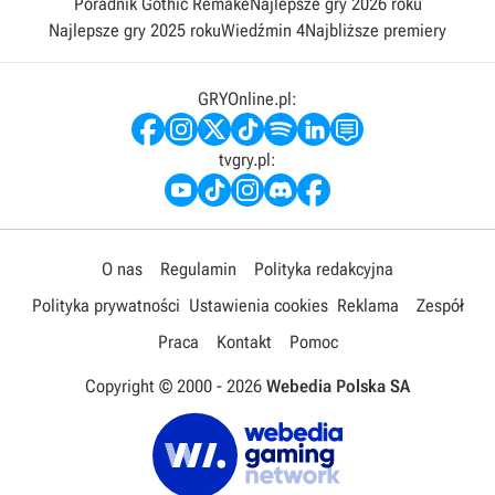
Poradnik Gothic Remake
Najlepsze gry 2026 roku
Najlepsze gry 2025 roku
Wiedźmin 4
Najbliższe premiery
GRYOnline.pl:
tvgry.pl:
O nas
Regulamin
Polityka redakcyjna
Polityka prywatności
Ustawienia cookies
Reklama
Zespół
Praca
Kontakt
Pomoc
Copyright © 2000 -
2026
Webedia Polska SA