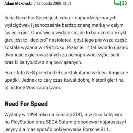

33
Adam Makowski
17 listopada 2008 13:51
Seria
Need For Speed
jest jedną z najbardziej znanych
wyścigówek i jednocześnie bardzo znaną marką w całym
świecie gier. Choć wielu wydaje się, że to bardzo stary cykl
gier, jest to „dopiero” nastolatek, gdyż jego pierwsza część
została wydana w 1994 roku. Przez te 14 lat światło ujrzało
dwanaście gier uważanych za pełnoprawne części serii
oraz kilka tytułów z nią powiązanych.
Przez lata
NFS
przechodził spektakularne wzloty i tragiczne
upadki. Jednak to cały czas kawał dobrej historii gier i na
tę historię Was zapraszam.
Need For Speed
Wydany w 1994 roku na konsolę 3DO, a w roku kolejnym
na PlayStation oraz SEGA Saturn proponował najprostszy i
jedyny dla mas sposób pokierowania Porsche 911,