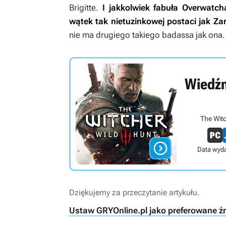
Brigitte.
I jakkolwiek fabuła
Overwatc
wątek tak nietuzinkowej postaci jak Z
nie ma drugiego takiego badassa jak ona.
Wiedźm
The Witc

Data wyda
Dziękujemy za przeczytanie artykułu.
Ustaw GRYOnline.pl jako preferowane ź