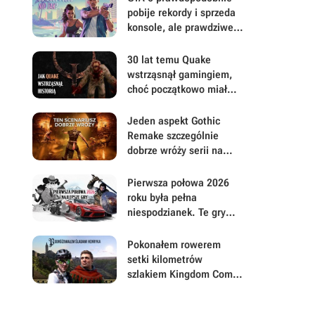
pobije rekordy i sprzeda
konsole, ale prawdziwe
pytanie brzmi, ile gracze
będą musieli mu
30 lat temu Quake
wybaczyć
wstrząsnął gamingiem,
choć początkowo miał
być zupełnie inną grą
Jeden aspekt Gothic
Remake szczególnie
dobrze wróży serii na
przyszłość. Scenarzyści
mają powody do dumy
Pierwsza połowa 2026
roku była pełna
niespodzianek. Te gry
najbardziej zasłużyły na
uwagę i Wasz czas
Pokonałem rowerem
setki kilometrów
szlakiem Kingdom Come:
Deliverance, by na
własną rękę poszukać