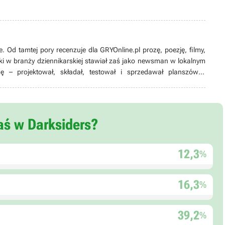
. Od tamtej pory recenzuje dla GRYOnline.pl prozę, poezję, filmy,
oki w branży dziennikarskiej stawiał zaś jako newsman w lokalnym
 – projektował, składał, testował i sprzedawał planszówki.
owuje swój debiutancki tom wierszy. Trenuje sporty walki.
 pizzy, kociarz, nie lubi Bethesdy i Amazona, lubi Lovecrafta,
 Hollow Knigt, performance, sztukę abstrakcyjną, mody do gier i
łaś w Darksiders?
12,3
%
16,3
%
39,2
%