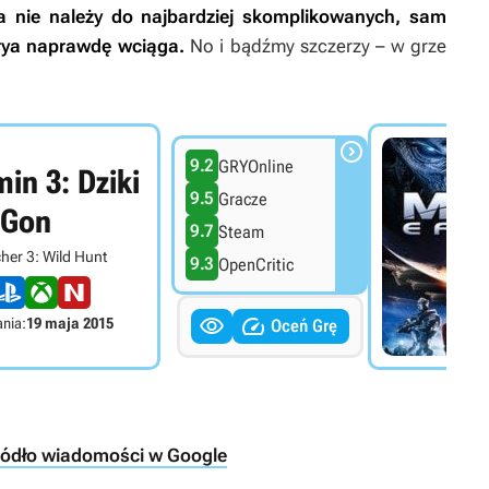
ha
nie należy do najbardziej skomplikowanych, sam
arya naprawdę wciąga.
No i bądźmy szczerzy – w grze

9.2
GRYOnline
in 3: Dziki
9.5
Gracze
Gon
9.7
Steam
her 3: Wild Hunt
9.3
OpenCritic


nia:
19 maja 2015
Oceń Grę
ródło wiadomości w Google