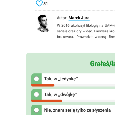

51
Autor:
Marek Jura
W 2016 ukończył filologię na UAM-ie
seriale oraz gry wideo. Pierwsze kr
brukowcu. Prowadził własną firmę
Opublikował kilka opowiadań, a także przygot
Feminista, weganin, fan ananasa na
Agentów TARCZY, P:T, Beksińskiego,
pierogi.
Grałeś/
Tak, w „jedynkę”
Tak, w „dwójkę”
Nie, znam serię tylko ze słyszenia