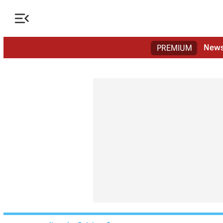

New
PREMIUM