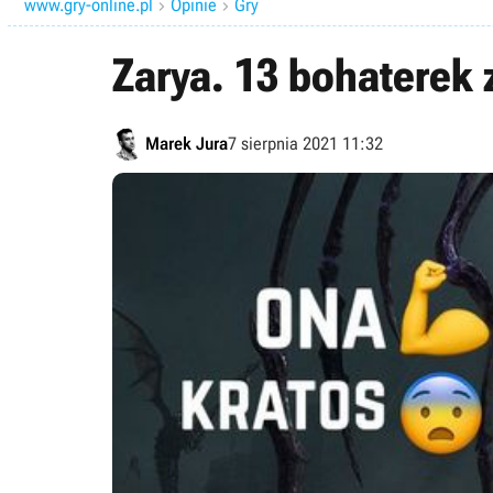
www.gry-online.pl
Opinie
Gry


Zarya. 13 bohaterek z
Marek Jura
7 sierpnia 2021 11:32