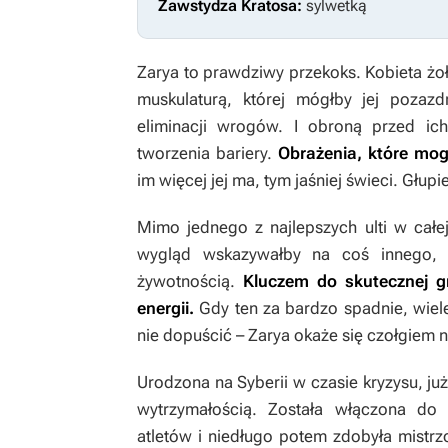
Zawstydza Kratosa:
sylwetką
Zarya to prawdziwy przekoks. Kobieta żo
muskulaturą, której mógłby jej pozazdr
eliminacji wrogów. I obroną przed ich
tworzenia bariery.
Obrażenia, które mogl
im więcej jej ma, tym jaśniej świeci. Głupi
Mimo jednego z najlepszych ulti w całej
wygląd wskazywałby na coś innego, 
żywotnością.
Kluczem do skutecznej g
energii.
Gdy ten za bardzo spadnie, wiel
nie dopuścić – Zarya okaże się czołgiem 
Urodzona na Syberii w czasie kryzysu, ju
wytrzymałością. Została włączona d
atletów i niedługo potem zdobyła mistr