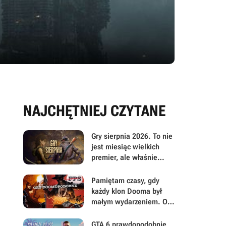
NAJCHĘTNIEJ CZYTANE
Gry sierpnia 2026. To nie
jest miesiąc wielkich
premier, ale właśnie
dlatego warto przyjrzeć
mu się uważniej
Pamiętam czasy, gdy
każdy klon Dooma był
małym wydarzeniem. Oto
moje mniej oczywiste
FPS-y lat 90.
GTA 6 prawdopodobnie