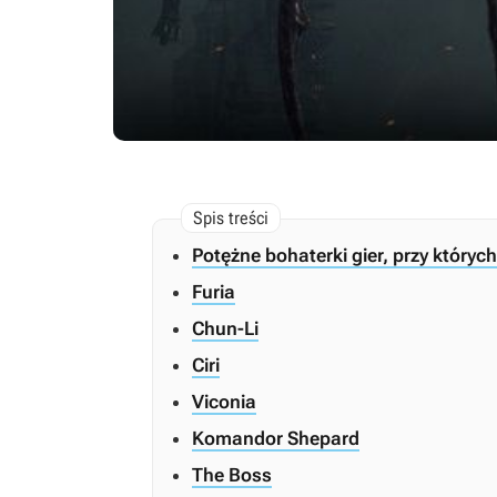
Potężne bohaterki gier, przy któryc
Furia
Chun-Li
Ciri
Viconia
Komandor Shepard
The Boss