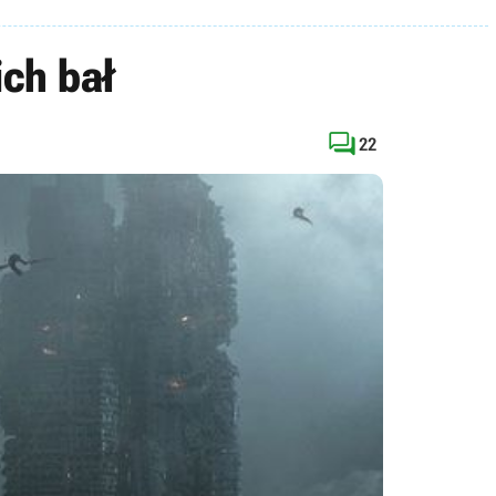
ich bał

22