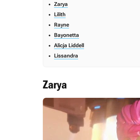
Zarya
Lilith
Rayne
Bayonetta
Alicja Liddell
Lissandra
Zarya