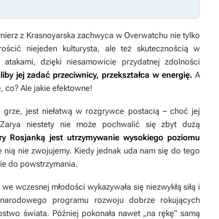
łnierz z Krasnoyarska zachwyca w
Overwatchu
nie tylko
ościć niejeden kulturysta, ale też skutecznością w
 atakami, dzięki niesamowicie przydatnej zdolności
iby jej zadać przeciwnicy, przekształca w energię.
A
e, co? Ale jakie efektowne!
 grze, jest niełatwą w rozgrywce postacią – choć jej
Zarya niestety nie może pochwalić się zbyt dużą
ry Rosjanką jest utrzymywanie wysokiego poziomu
e nią nie zwojujemy. Kiedy jednak uda nam się do tego
nie do powstrzymania.
ż we wczesnej młodości wykazywała się niezwykłą siłą i
o narodowego programu rozwoju dobrze rokujących
zostwo świata. Później pokonała nawet „na rękę” samą