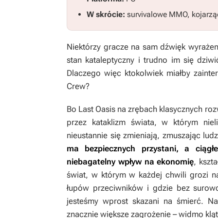
W skrócie:
survivalowe MMO, kojarzą
Niektórzy gracze na sam dźwięk wyrażeni
stan kataleptyczny i trudno im się dziwi
Dlaczego więc ktokolwiek miałby zainte
Crew?
Bo
Last Oasis
na zrębach klasycznych roz
przez kataklizm świata, w którym nie
nieustannie się zmieniają, zmuszając lu
ma bezpiecznych przystani, a ciągł
niebagatelny wpływ na ekonomię
, kszt
świat, w którym w każdej chwili grozi 
łupów przeciwników i gdzie bez surow
jesteśmy wprost skazani na śmierć. Na
znacznie większe zagrożenie – widmo kl