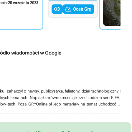
ania:
20 września 2023


Oceń Grę
ródło wiadomości w Google
: zahaczył o newsy, publicystykę, felietony, dział technologiczny i
itnych tematach. Napisał zarówno recenzje trzech odsłon serii FIFA,
e low-tech. Poza GRYOnline.pl jego materiały na temat uchodźców,
publikowane były m.in. w Krytyce Politycznej, OKO.press i Nowej
 jego zakres zainteresowań jest nieco węższy i ogranicza się do
omSoftware, co ciekawszych indyków i tytułów typowo imprezowych.