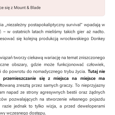
ce się z
Mount & Blade
a „niezależny postapokaliptyczny survival” wpadają w
ć – w ostatnich latach mieliśmy takich gier aż nadto.
resować się kolejną produkcją wrocławskiego Donkey
wiązań tworzy ciekawą wariację na temat zniszczonego
liczne obszary, gdzie może funkcjonować człowiek,
dzi do powrotu do nomadycznego trybu życia.
Tutaj nie
e przemieszczanie się z miejsca na miejsce ma
ałtowaną zresztą przez samych graczy. To nieprzyjazny
nam napad ze strony agresywnych bestii oraz żądnych
ców pozwalających na stworzenie własnego pojazdu
 razie jednak to tylko wizja, a przed deweloperami
ątwy wczesnego dostępu.