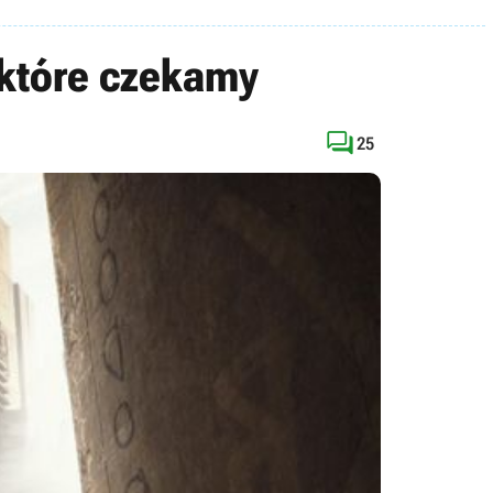
a które czekamy

25