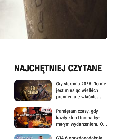
NAJCHĘTNIEJ CZYTANE
Gry sierpnia 2026. To nie
jest miesiąc wielkich
premier, ale właśnie
dlatego warto przyjrzeć
mu się uważniej
Pamiętam czasy, gdy
każdy klon Dooma był
małym wydarzeniem. Oto
moje mniej oczywiste
FPS-y lat 90.
GTA 6 prawdopodobnie