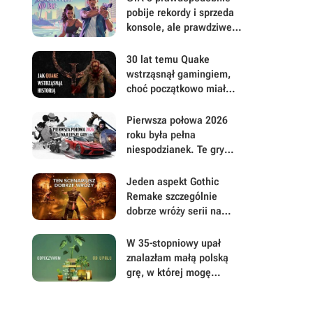
pobije rekordy i sprzeda
konsole, ale prawdziwe
pytanie brzmi, ile gracze
będą musieli mu
30 lat temu Quake
wybaczyć
wstrząsnął gamingiem,
choć początkowo miał
być zupełnie inną grą
Pierwsza połowa 2026
roku była pełna
niespodzianek. Te gry
najbardziej zasłużyły na
uwagę i Wasz czas
Jeden aspekt Gothic
Remake szczególnie
dobrze wróży serii na
przyszłość. Scenarzyści
mają powody do dumy
W 35-stopniowy upał
znalazłam małą polską
grę, w której mogę
prowadzić sklep z
roślinami i odpocząć od