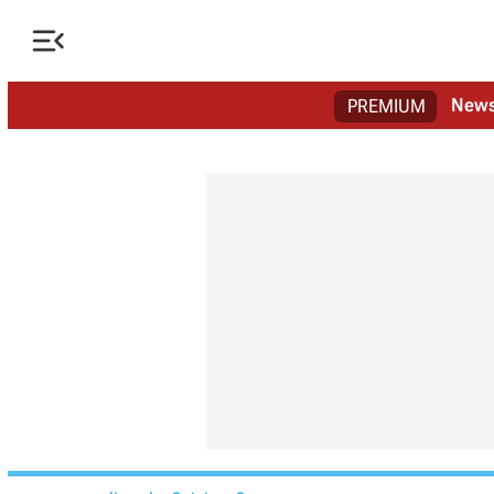

New
PREMIUM