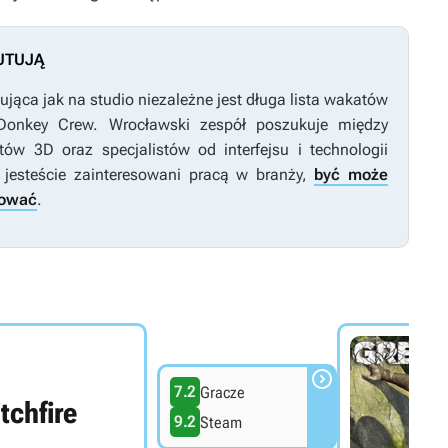
UTUJĄ
jąca jak na studio niezależne jest długa lista wakatów
 Donkey Crew. Wrocławski zespół poszukuje między
tów 3D oraz specjalistów od interfejsu i technologii
i jesteście zainteresowani pracą w branży,
być może
bować
.

7.2
Gracze
tchfire
9.2
Steam