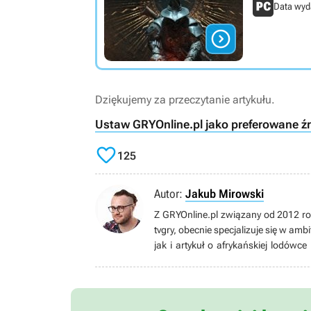
Data wyd

Dziękujemy za przeczytanie artykułu.
Ustaw GRYOnline.pl jako preferowane ź

125
Autor:
Jakub Mirowski
Z GRYOnline.pl związany od 2012 roku
tvgry, obecnie specjalizuje się w amb
jak i artykuł o afrykańskiej lodówc
migracji oraz zmian klimatycznych 
Europie Wschodniej. W kwestii gier
wszystkiego, co wyrzuci z siebie Fr