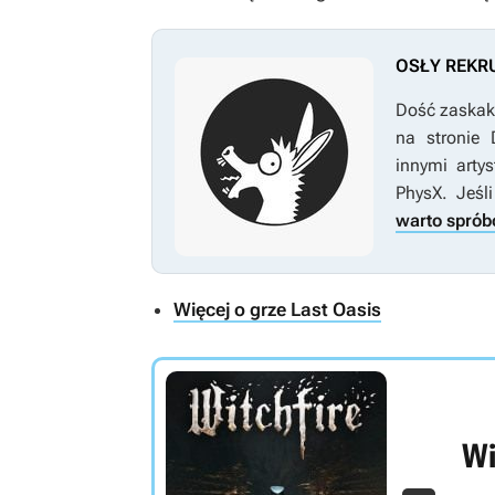
OSŁY REKR
Dość zaskaku
na stronie
innymi artys
PhysX. Jeśl
warto spró
Więcej o grze Last Oasis
Wi