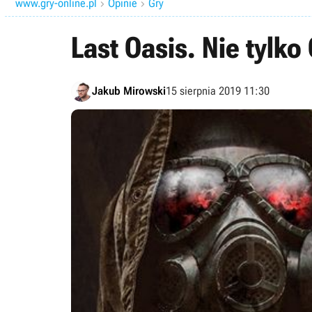
www.gry-online.pl
Opinie
Gry


Last Oasis. Nie tylk
Jakub Mirowski
15 sierpnia 2019 11:30