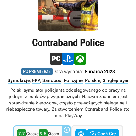
Contraband Police
Data wydania:
8 marca 2023
PO PREMIERZE
Symulacje
,
FPP
,
Sandbox
,
Policyjne
,
Polskie
,
Singleplayer
Polski symulator policjanta oddelegowanego do pracy na
jednym z punktów przygranicznych. Naszym zadaniem jest
sprawdzanie kierowców, często przewożących nielegalne i
niebezpieczne towary. Za stworzeniem Contraband Police stoi
firma PlayWay.



7.7
9.5
Oceń Grę
Gracze
Steam