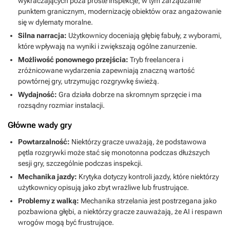
wykraczających poza proste inspekcje, w tym zarządzanie
punktem granicznym, modernizację obiektów oraz angażowanie
się w dylematy moralne.
Silna narracja:
Użytkownicy doceniają głębię fabuły, z wyborami,
które wpływają na wyniki i zwiększają ogólne zanurzenie.
Możliwość ponownego przejścia:
Tryb freelancera i
zróżnicowane wydarzenia zapewniają znaczną wartość
powtórnej gry, utrzymując rozgrywkę świeżą.
Wydajność:
Gra działa dobrze na skromnym sprzęcie i ma
rozsądny rozmiar instalacji.
Główne wady gry
Powtarzalność:
Niektórzy gracze uważają, że podstawowa
pętla rozgrywki może stać się monotonna podczas dłuższych
sesji gry, szczególnie podczas inspekcji.
Mechanika jazdy:
Krytyka dotyczy kontroli jazdy, które niektórzy
użytkownicy opisują jako zbyt wrażliwe lub frustrujące.
Problemy z walką:
Mechanika strzelania jest postrzegana jako
pozbawiona głębi, a niektórzy gracze zauważają, że AI i respawn
wrogów mogą być frustrujące.