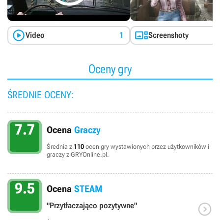


Video
1
Screenshoty
Oceny gry
ŚREDNIE OCENY:
7.7
Ocena
Graczy
Średnia z
110
ocen gry wystawionych przez użytkowników i
graczy z GRYOnline.pl.
9.5
Ocena
STEAM

"Przytłaczająco pozytywne"