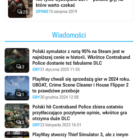
które warto czekać

OPINIE
15 sierpnia 2019
25
Wiadomości
Polski symulator z notą 95% na Steam jest w
najniższej cenie w historii. Wkrótce Contraband
Police dostanie też fabularne DLC

3
GRY
31 stycznia 2025 11:55
PlayWay chwali się sprzedażą gier w 2024 roku.
UBOAT, Crime Scene Cleaner i House Flipper 2
to prawdziwe przeboje

1
GRY
30 grudnia 2024 12:08
Polski hit Contraband Police zbiera ostatnio
przytłaczająco pozytywne opinie, wkrótce gra
otrzyma duże DLC

2
GRY
23 listopada 2023 16:51
PlayWay stworzy Thief Simulator 3, ale z innym