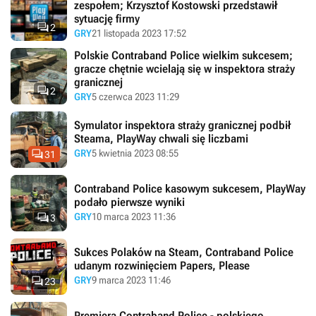
zespołem; Krzysztof Kostowski przedstawił
sytuację firmy

2
GRY
21 listopada 2023 17:52
Polskie Contraband Police wielkim sukcesem;
gracze chętnie wcielają się w inspektora straży
granicznej

2
GRY
5 czerwca 2023 11:29
Symulator inspektora straży granicznej podbił
Steama, PlayWay chwali się liczbami

GRY
5 kwietnia 2023 08:55
31
Contraband Police kasowym sukcesem, PlayWay
podało pierwsze wyniki

GRY
10 marca 2023 11:36
3
Sukces Polaków na Steam, Contraband Police
udanym rozwinięciem Papers, Please

GRY
9 marca 2023 11:46
23
Premiera Contraband Police - polskiego