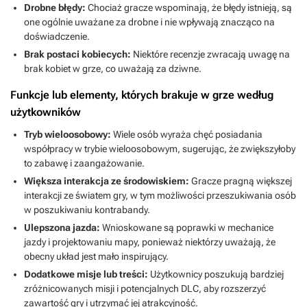
Drobne błędy:
Chociaż gracze wspominają, że błędy istnieją, są
one ogólnie uważane za drobne i nie wpływają znacząco na
doświadczenie.
Brak postaci kobiecych:
Niektóre recenzje zwracają uwagę na
brak kobiet w grze, co uważają za dziwne.
Funkcje lub elementy, których brakuje w grze według
użytkowników
Tryb wieloosobowy:
Wiele osób wyraża chęć posiadania
współpracy w trybie wieloosobowym, sugerując, że zwiększyłoby
to zabawę i zaangażowanie.
Większa interakcja ze środowiskiem:
Gracze pragną większej
interakcji ze światem gry, w tym możliwości przeszukiwania osób
w poszukiwaniu kontrabandy.
Ulepszona jazda:
Wnioskowane są poprawki w mechanice
jazdy i projektowaniu mapy, ponieważ niektórzy uważają, że
obecny układ jest mało inspirujący.
Dodatkowe misje lub treści:
Użytkownicy poszukują bardziej
zróżnicowanych misji i potencjalnych DLC, aby rozszerzyć
zawartość gry i utrzymać jej atrakcyjność.