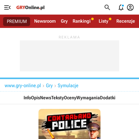




Newsroom
Gry
Rankingi
Listy
Recenzje
PREMIUM
www.gry-online.pl
Gry
Symulacje


Info
Opis
News
Teksty
Oceny
Wymagania
Dodatki