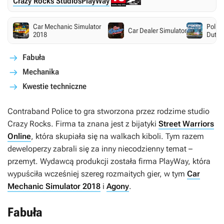
Crazy Rocks Studios
PlayWay
Car Mechanic Simulator
Police
Car Dealer Simulator
2018
Duty
Fabuła
Mechanika
Kwestie techniczne
Contraband Police
to gra stworzona przez rodzime studio
Crazy Rocks. Firma ta znana jest z bijatyki
Street Warriors
Online
, która skupiała się na walkach kiboli. Tym razem
deweloperzy zabrali się za inny niecodzienny temat –
przemyt. Wydawcą produkcji została firma PlayWay, która
wypuściła wcześniej szereg rozmaitych gier, w tym
Car
Mechanic Simulator 2018
i
Agony
.
Fabuła