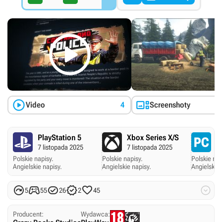



Video
4
Screenshoty
PlayStation 5
Xbox Series X/S
P
7 listopada 2025
7 listopada 2025
8
Polskie napisy.
Polskie napisy.
Polskie nap
Angielskie napisy.
Angielskie napisy.
Angielskie 






5
55
26
2
45
Producent:
Wydawca: