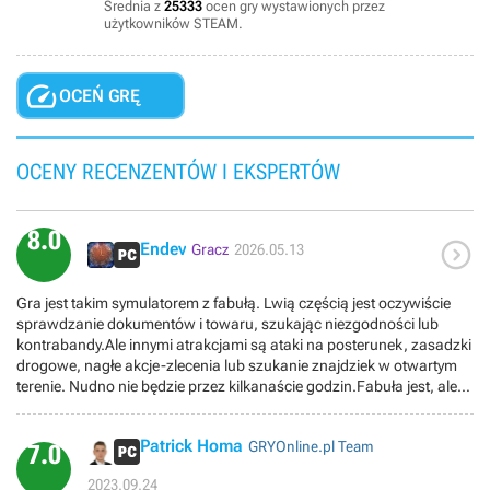
Średnia z
25333
ocen gry wystawionych przez
użytkowników STEAM.

OCEŃ GRĘ
OCENY RECENZENTÓW I EKSPERTÓW
8.0

Endev
Gracz
2026.05.13
Gra jest takim symulatorem z fabułą. Lwią częścią jest oczywiście
sprawdzanie dokumentów i towaru, szukając niezgodności lub
kontrabandy.Ale innymi atrakcjami są ataki na posterunek, zasadzki
drogowe, nagłe akcje-zlecenia lub szukanie znajdziek w otwartym
terenie. Nudno nie będzie przez kilkanaście godzin.Fabuła jest, ale
umowna. W trybie kampanii można pomagać rządowi lub rebelii. Ale
w produkcji są tryb nieskończony i tryb wyzwania, więc gra ma
Patrick Homa
GRYOnline.pl Team
potencjał na więcej godzin rozgrywki w przyszłości.
7.0
2023.09.24