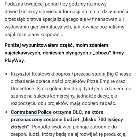
Podczas trwającej ponad trzy godziny rozmowy
dowiedzieliśmy się wielu informacji na temat działalności
przedsiębiorstwa specjalizującego się w finansowaniu i
wydawaniu gier symulacyjnych, jak również poznaliśmy
najbliższe plany korporacji.
Poniżej wypunktowałem część, moim zdaniem
najciekawszych, doniesień płynących z „obozu” firmy
PlayWay
.
Krzysztof Kostowski poprosił prezesa studia Big Chesse
o zbadanie opłacalności projektów
Pizza Empire
oraz
Underdose
. Szczególnie ten drugi tytuł jego zdaniem ma
szansę na sukces komercyjny, jednakże decyzję o
rozpoczęciu obu projektów mają dopiero zapaść.
Contraband Police
otrzyma DLC, na które
przeznaczony zostanie budżet „blisko 700 tysięcy
złotych”
. Ponadto wydawca planuje zatrudnić do
zespołu ludzi, którzy będą dalej rozwijać tę produkcję,