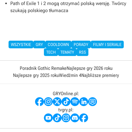
Path of Exile 1 i 2 mogą otrzymać polską wersję. Twórcy
szukają polskiego tłumacza
WSZYSTKIE
GRY
COOLDOWN
PORADY
FILMY I SERIALE
TECH
TEMATY
RSS
Poradnik Gothic Remake
Najlepsze gry 2026 roku
Najlepsze gry 2025 roku
Wiedźmin 4
Najbliższe premiery
GRYOnline.pl:
tvgry.pl: