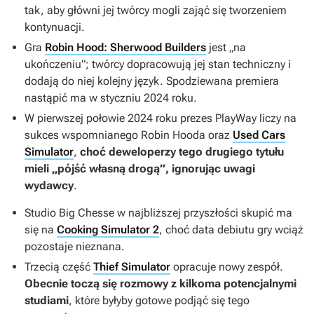
tak, aby główni jej twórcy mogli zająć się tworzeniem
kontynuacji.
Gra
Robin Hood: Sherwood Builders
jest „na
ukończeniu”; twórcy dopracowują jej stan techniczny i
dodają do niej kolejny język. Spodziewana premiera
nastąpić ma w styczniu 2024 roku.
W pierwszej połowie 2024 roku prezes PlayWay liczy na
sukces wspomnianego
Robin Hooda
oraz
Used Cars
Simulator
,
choć deweloperzy tego drugiego tytułu
mieli „pójść własną drogą”, ignorując uwagi
wydawcy
.
Studio Big Chesse w najbliższej przyszłości skupić ma
się na
Cooking Simulator 2
, choć data debiutu gry wciąż
pozostaje nieznana.
Trzecią część
Thief Simulator
opracuje nowy zespół.
Obecnie toczą się rozmowy z kilkoma potencjalnymi
studiami
, które byłyby gotowe podjąć się tego