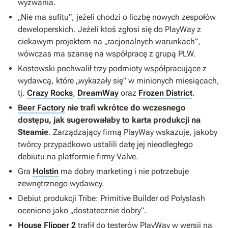
wyzwania.
„Nie ma sufitu”, jeżeli chodzi o liczbę nowych zespołów
deweloperskich. Jeżeli ktoś zgłosi się do PlayWay z
ciekawym projektem na „racjonalnych warunkach”,
wówczas ma szansę na współpracę z grupą PLW.
Kostowski pochwalił trzy podmioty współpracujące z
wydawcą, które „wykazały się” w minionych miesiącach,
tj.
Crazy Rocks
,
DreamWay
oraz
Frozen District
.
Beer Factory
nie trafi wkrótce do wczesnego
dostępu, jak sugerowałaby to karta produkcji na
Steamie
. Zarządzający firmą PlayWay wskazuje, jakoby
twórcy przypadkowo ustalili datę jej nieodległego
debiutu na platformie firmy Valve.
Gra
Holstin
ma dobry marketing i nie potrzebuje
zewnętrznego wydawcy.
Debiut produkcji
Tribe: Primitive Builder
od Polyslash
oceniono jako „dostatecznie dobry”.
House Flipper 2
trafił do testerów PlayWay w wersji na