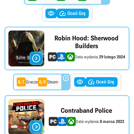


Oceń Grę
Robin Hood: Sherwood
Builders

Data wydania:
29 lutego 2024



6.1
6.9
Oceń Grę
Gracze
Steam
Contraband Police
Data wydania:
8 marca 2023
