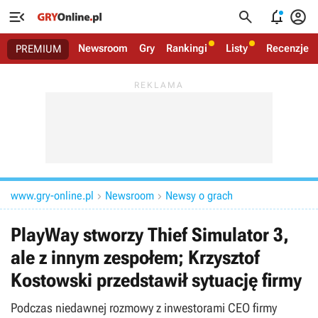




Newsroom
Gry
Rankingi
Listy
Recenzje
PREMIUM
www.gry-online.pl
Newsroom
Newsy o grach


PlayWay stworzy Thief Simulator 3,
ale z innym zespołem; Krzysztof
Kostowski przedstawił sytuację firmy
Podczas niedawnej rozmowy z inwestorami CEO firmy