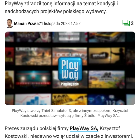
PlayWay zdradził tonę informacji na temat kondycji i
nadchodzących projektów polskiego wydawcy.

2
Marcin Przała
21 listopada 2023 17:52
PlayWay stworzy Thief Simulator 3, ale z innym zespołem; Krzysztof
Kostowski przedstawił sytuację firmy
Źródło: PlayWay SA.
.
Prezes zarządu polskiej firmy
PlayWay SA,
Krzysztof
Kostowski, niedawno wziął udział w czacie z inwestorami.