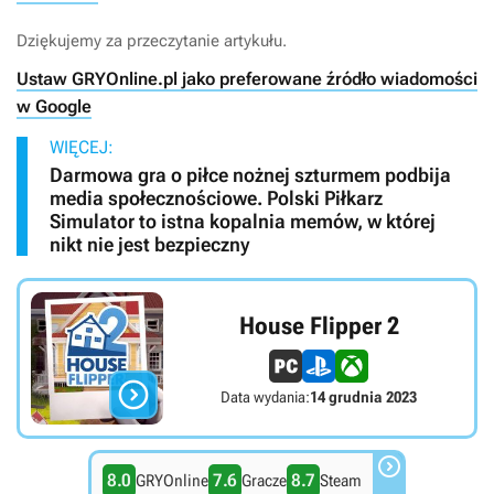
Dziękujemy za przeczytanie artykułu.
Ustaw GRYOnline.pl jako preferowane źródło wiadomości
w Google
WIĘCEJ:
Darmowa gra o piłce nożnej szturmem podbija
media społecznościowe. Polski Piłkarz
Simulator to istna kopalnia memów, w której
nikt nie jest bezpieczny
House Flipper 2

Data wydania:
14 grudnia 2023

8.0
7.6
8.7
GRYOnline
Gracze
Steam