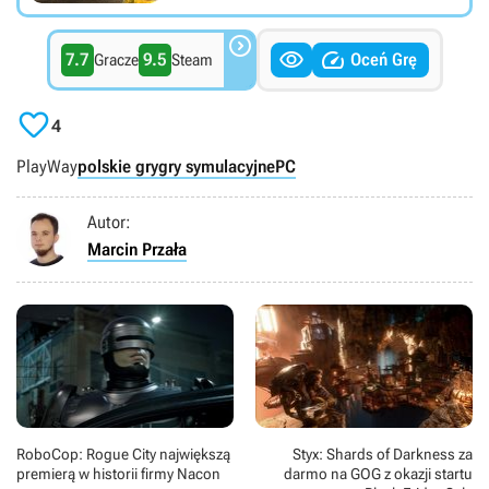



7.7
9.5
Oceń Grę
Gracze
Steam

4
PlayWay
polskie gry
gry symulacyjne
PC
Autor:
Marcin Przała
RoboCop: Rogue City największą
Styx: Shards of Darkness za
premierą w historii firmy Nacon
darmo na GOG z okazji startu