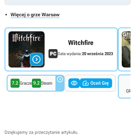
Więcej o grze Warsaw
Witchfire
Data wydania:
20 września 2023




7
7.2
9.2
Oceń Grę
Gracze
Steam
GRYO
Dziękujemy za przeczytanie artykułu.