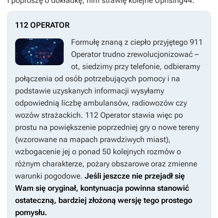
i poproszę o dokładkę, nim strawię kolejne
Uprising44
.
112 OPERATOR
Formułę znaną z ciepło przyjętego
911
Operator
trudno zrewolucjonizować –
ot, siedzimy przy telefonie, odbieramy
połączenia od osób potrzebujących pomocy i na
podstawie uzyskanych informacji wysyłamy
odpowiednią liczbę ambulansów, radiowozów czy
wozów strażackich.
112 Operator
stawia więc po
prostu na powiększenie poprzedniej gry o nowe tereny
(wzorowane na mapach prawdziwych miast),
wzbogacenie jej o ponad 50 kolejnych rozmów o
różnym charakterze, pożary obszarowe oraz zmienne
warunki pogodowe.
Jeśli jeszcze nie przejadł się
Wam się oryginał, kontynuacja powinna stanowić
ostateczną, bardziej złożoną wersję tego prostego
pomysłu.