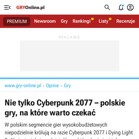




Newsroom
Gry
Rankingi
Listy
Recenzje
PREMIUM
www.gry-online.pl
Opinie
Gry


Nie tylko Cyberpunk 2077 – polskie
gry, na które warto czekać
W polskim segmencie gier wysokobudżetowych
niepodzielnie królują na razie Cyberpunk 2077 i Dying Light