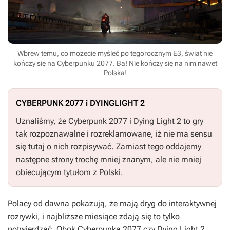
Wbrew temu, co możecie myśleć po tegorocznym E3, świat nie
kończy się na Cyberpunku 2077. Ba! Nie kończy się na nim nawet
Polska!
CYBERPUNK 2077 i DYINGLIGHT 2
Uznaliśmy, że
Cyberpunk 2077
i
Dying Light 2
to gry
tak rozpoznawalne i rozreklamowane, iż nie ma sensu
się tutaj o nich rozpisywać. Zamiast tego oddajemy
następne strony trochę mniej znanym, ale nie mniej
obiecującym tytułom z Polski.
Polacy od dawna pokazują, że mają dryg do interaktywnej
rozrywki, i najbliższe miesiące zdają się to tylko
potwierdzać. Obok
Cyberpunka 2077
czy
Dying Light 2