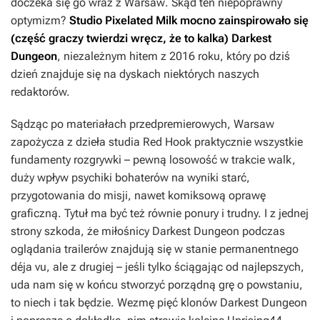
doczeka się go wraz z
Warsaw
. Skąd ten niepoprawny
optymizm?
Studio Pixelated Milk mocno zainspirowało się
(część graczy twierdzi wręcz, że to kalka)
Darkest
Dungeon
, niezależnym hitem z 2016 roku, który po dziś
dzień znajduje się na dyskach niektórych naszych
redaktorów.
Sądząc po materiałach przedpremierowych,
Warsaw
zapożycza z dzieła studia Red Hook praktycznie wszystkie
fundamenty rozgrywki – pewną losowość w trakcie walk,
duży wpływ psychiki bohaterów na wyniki starć,
przygotowania do misji, nawet komiksową oprawę
graficzną. Tytuł ma być też równie ponury i trudny. I z jednej
strony szkoda, że miłośnicy
Darkest Dungeon
podczas
oglądania trailerów znajdują się w stanie permanentnego
déja vu, ale z drugiej – jeśli tylko ściągając od najlepszych,
uda nam się w końcu stworzyć porządną grę o powstaniu,
to niech i tak będzie. Wezmę pięć klonów
Darkest Dungeon