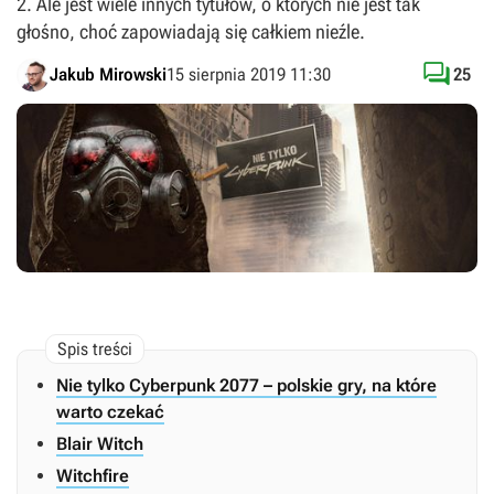
2. Ale jest wiele innych tytułów, o których nie jest tak
głośno, choć zapowiadają się całkiem nieźle.

Jakub Mirowski
15 sierpnia 2019 11:30
25
Nie tylko Cyberpunk 2077 – polskie gry, na które
warto czekać
Blair Witch
Witchfire