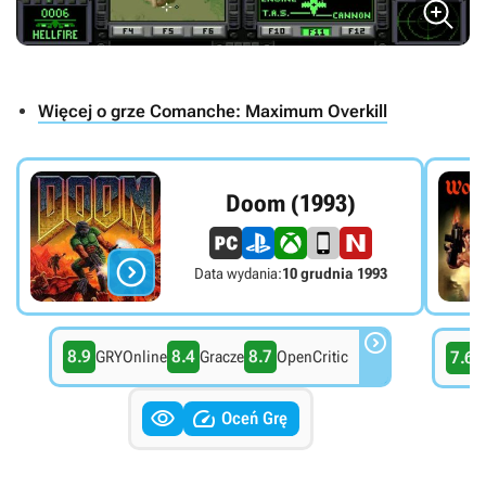
Więcej o grze Comanche: Maximum Overkill
Doom (1993)

Data wydania:
10 grudnia 1993

8.9
8.4
8.7
GRYOnline
Gracze
OpenCritic
7.6
G


Oceń Grę