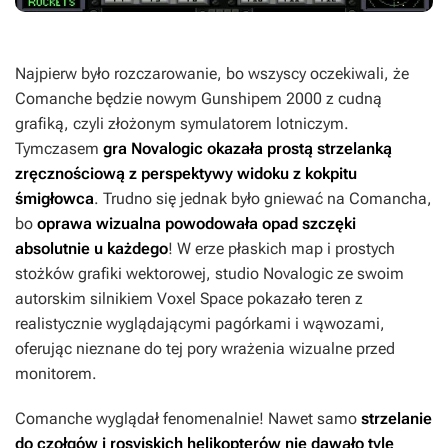
Najpierw było rozczarowanie, bo wszyscy oczekiwali, że
Comanche
będzie nowym
Gunshipem 2000
z cudną
grafiką, czyli złożonym symulatorem lotniczym.
Tymczasem
gra Novalogic okazała prostą strzelanką
zręcznościową z perspektywy widoku z kokpitu
śmigłowca
. Trudno się jednak było gniewać na
Comancha
,
bo
oprawa wizualna powodowała opad szczęki
absolutnie u każdego
! W erze płaskich map i prostych
stożków grafiki wektorowej, studio Novalogic ze swoim
autorskim silnikiem Voxel Space pokazało teren z
realistycznie wyglądającymi pagórkami i wąwozami,
oferując nieznane do tej pory wrażenia wizualne przed
monitorem.
Comanche
wyglądał fenomenalnie! Nawet samo
strzelanie
do czołgów i rosyjskich helikopterów nie dawało tyle