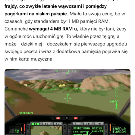
frajdy, co zwykłe latanie wąwozami i pomiędzy
pagórkami na niskim pułapie
. Miało to swoją cenę, bo w
czasach, gdy standardem był 1 MB pamięci RAM,
Comanche
wymagał 4 MB RAM-u
, który nie był tani, żeby
w ogóle móc uruchomić grę. To właśnie przez tę grę, a
może – dzięki niej – doczekałem się pierwszego upgrade’u
swojego peceta i wraz z dodatkową pamięcią pojawiła się
w nim karta muzyczna.