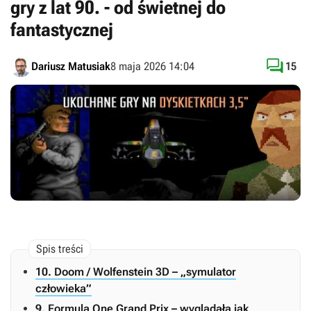
gry z lat 90. - od świetnej do
fantastycznej

Dariusz Matusiak
8 maja 2026 14:04
15
10. Doom / Wolfenstein 3D – „symulator
człowieka”
9. Formula One Grand Prix – wyglądała jak