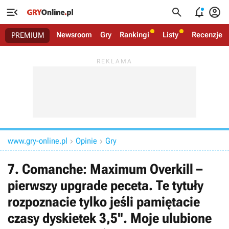




Newsroom
Gry
Rankingi
Listy
Recenzje
PREMIUM
www.gry-online.pl
Opinie
Gry


7. Comanche: Maximum Overkill –
pierwszy upgrade peceta. Te tytuły
rozpoznacie tylko jeśli pamiętacie
czasy dyskietek 3,5''. Moje ulubione