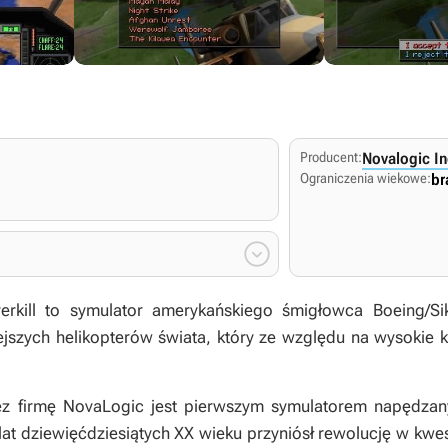
Producent:
Novalogic In
Ograniczenia wiekowe:
br

rkill
to symulator amerykańskiego śmigłowca Boeing/S
szych helikopterów świata, który ze względu na wysokie ko
z firmę NovaLogic jest pierwszym symulatorem napędzan
lat dziewięćdziesiątych XX wieku przyniósł rewolucję w kwes