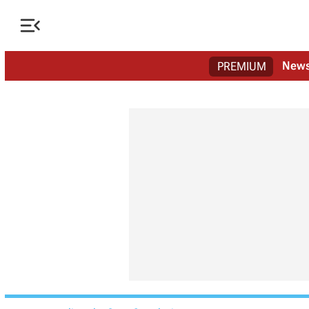

New
PREMIUM