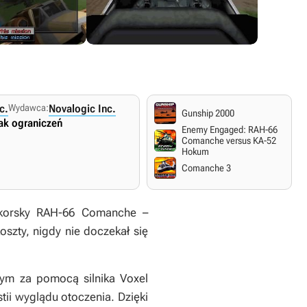
c.
Wydawca:
Novalogic Inc.
Gunship 2000
ak ograniczeń
Enemy Engaged: RAH-66
Comanche versus KA-52
Hokum
Comanche 3
ikorsky RAH-66 Comanche –
szty, nigdy nie doczekał się
ym za pomocą silnika Voxel
tii wyglądu otoczenia. Dzięki