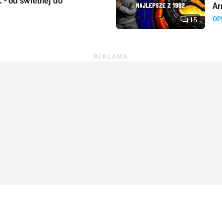
. - od świetnej do
Ar

OP
15