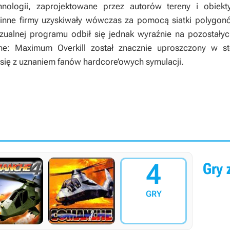
nologii, zaprojektowane przez autorów tereny i obiekty
o inne firmy uzyskiwały wówczas za pomocą siatki polygon
ualnej programu odbił się jednak wyraźnie na pozostałyc
e: Maximum Overkill
został znacznie uproszczony w s
o się z uznaniem fanów hardcore’owych symulacji.
4
Gry z
GRY