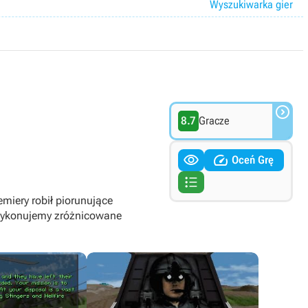
Wyszukiwarka gier

8.7
Gracze


Oceń Grę

miery robił piorunujące
i wykonujemy zróżnicowane