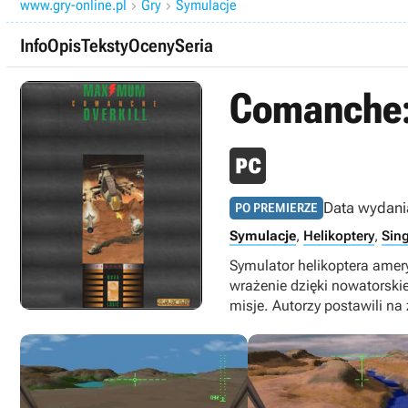
www.gry-online.pl
Gry
Symulacje


Info
Opis
Teksty
Oceny
Seria
Comanche:
Data wydani
PO PREMIERZE
Symulacje
,
Helikoptery
,
Sing
Symulator helikoptera amer
wrażenie dzięki nowatorski
misje. Autorzy postawili n