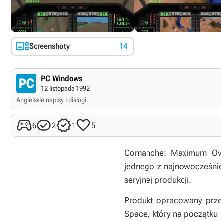

Screenshoty
14
PC Windows
12 listopada 1992
Angielskie napisy i dialogi.




6
2
1
5
Comanche: Maximum Ove
jednego z najnowocześniej
seryjnej produkcji.
Produkt opracowany prze
Space, który na początku 