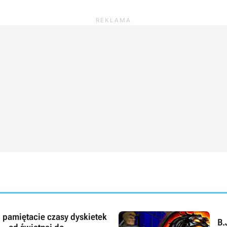
li pamiętacie czasy dyskietek
B.