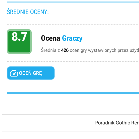
ŚREDNIE OCENY:
8.7
Ocena
Graczy
Średnia z
426
ocen gry wystawionych przez użytk

OCEŃ GRĘ
Poradnik Gothic R