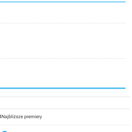
4
Najbliższe premiery