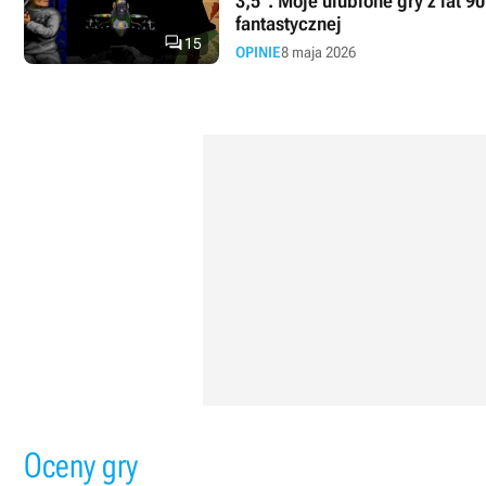
3,5''. Moje ulubione gry z lat 90
fantastycznej

15
OPINIE
8 maja 2026
Oceny gry