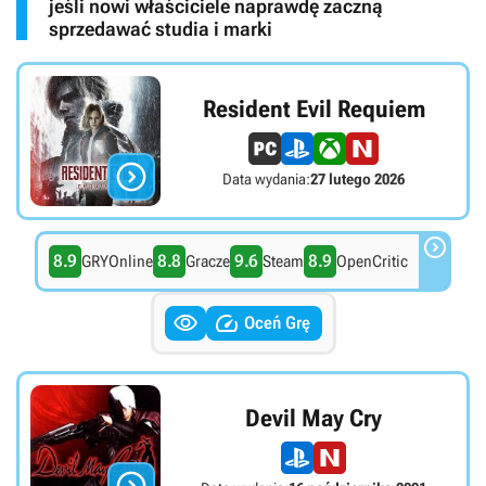
jeśli nowi właściciele naprawdę zaczną
sprzedawać studia i marki
Resident Evil Requiem

Data wydania:
27 lutego 2026

8.9
8.8
9.6
8.9
GRYOnline
Gracze
Steam
OpenCritic


Oceń Grę
Devil May Cry