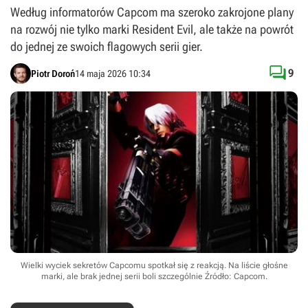
Według informatorów Capcom ma szeroko zakrojone plany
na rozwój nie tylko marki Resident Evil, ale także na powrót
do jednej ze swoich flagowych serii gier.

9
Piotr Doroń
14 maja 2026 10:34
Wielki wyciek sekretów Capcomu spotkał się z reakcją. Na liście głośne
marki, ale brak jednej serii boli szczególnie
Źródło: Capcom
.