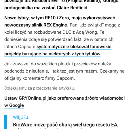
powstaje też
Resident Evil 10
(
Project Redlife
), którego
protagonistką ma zostać Claire Redfield
.
Nowe tytuły, w tym
RE10
i
Zero
, mają wykorzystywać
nowoczesny silnik REX Engine
. Fani „dziewiątki” mogą z
kolei liczyć na rozbudowane DLC z Adą Wong. Te
doniesienia zdaje się potwierdzać fakt, że w ostatnich
latach Capcom
systematycznie blokował fanowskie
projekty bazujące na niektórych z tych tytułów
.
Jak zawsze: do wszelkich plotek i przecieków należy
podchodzić nieufanie, i tak też jest tym razem. Czekamy na
oficjalny komentarz firmy Capcom.
Dziękujemy za przeczytanie artykułu.
Ustaw GRYOnline.pl jako preferowane źródło wiadomości
w Google
WIĘCEJ:
BioWare może paść ofiarą wielkiego resetu EA,