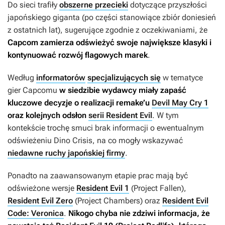
Do sieci trafiły
obszerne przecieki
dotyczące przyszłości
japońskiego giganta (po części stanowiące zbiór doniesień
z ostatnich lat), sugerujące zgodnie z oczekiwaniami, że
Capcom zamierza odświeżyć swoje największe klasyki i
kontynuować rozwój flagowych marek
.
Według
informatorów
specjalizujących się
w tematyce
gier Capcomu
w siedzibie wydawcy miały zapaść
kluczowe decyzje o realizacji remake’u
Devil May Cry 1
oraz kolejnych odsłon
serii Resident Evil
. W tym
kontekście trochę smuci brak informacji o ewentualnym
odświeżeniu
Dino Crisis
, na co mogły wskazywać
niedawne ruchy japońskiej firmy
.
Ponadto na zaawansowanym etapie prac mają być
odświeżone wersje
Resident Evil 1
(
Project Fallen
),
Resident Evil Zero
(
Project Chambers
) oraz
Resident Evil
Code: Veronica
.
Nikogo chyba nie zdziwi informacja, że