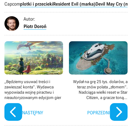
Capcom
plotki i przecieki
Resident Evil (marka)
Devil May Cry (ma
Autor:
Piotr Doroń
„Będziemy usuwać treści i
Wydał na grę 25 tys. dolarów, a
zawieszać konta”. Wydawca
teraz znów polata „złomem”.
wypowiada wojnę piractwu i
Nadciąga wielki reset w Star
nieautoryzowanym edycjom gier
Citizen, a gracze toną w
skrajnych emocjach
NASTĘPNY
POPRZEDNI