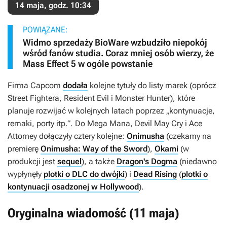
14 maja, godz. 10:34
POWIĄZANE:
Widmo sprzedaży BioWare wzbudziło niepokój
wśród fanów studia. Coraz mniej osób wierzy, że
Mass Effect 5 w ogóle powstanie
Firma Capcom
dodała
kolejne tytuły do listy marek (oprócz
Street Fightera, Resident Evil
i
Monster Hunter
), które
planuje rozwijać w kolejnych latach poprzez „kontynuacje,
remaki, porty itp.”. Do
Mega Mana
,
Devil May Cry
i
Ace
Attorney
dołączyły cztery kolejne:
Onimusha
(czekamy na
premierę
Onimusha: Way of the Sword
),
Okami
(w
produkcji jest
sequel
), a także
Dragon's Dogma
(niedawno
wypłynęły
plotki o DLC do dwójki
) i
Dead Rising
(
plotki o
kontynuacji osadzonej w Hollywood
).
Oryginalna wiadomość (11 maja)