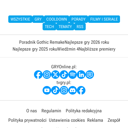
WSZYSTKIE
GRY
COOLDOWN
PORADY
FILMY I SERIALE
TECH
TEMATY
RSS
Poradnik Gothic Remake
Najlepsze gry 2026 roku
Najlepsze gry 2025 roku
Wiedźmin 4
Najbliższe premiery
GRYOnline.pl:
tvgry.pl:
O nas
Regulamin
Polityka redakcyjna
Polityka prywatności
Ustawienia cookies
Reklama
Zespół