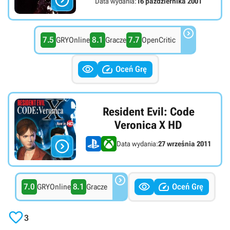

Data wydania:
16 października 2001

7.5
8.1
7.7
GRYOnline
Gracze
OpenCritic


Oceń Grę
Resident Evil: Code
Veronica X HD

Data wydania:
27 września 2011



7.0
8.1
Oceń Grę
GRYOnline
Gracze

3