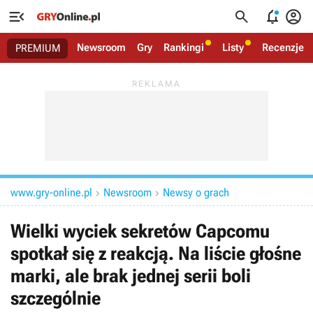




Newsroom
Gry
Rankingi
Listy
Recenzje
PREMIUM
www.gry-online.pl
Newsroom
Newsy o grach


Wielki wyciek sekretów Capcomu
spotkał się z reakcją. Na liście głośne
marki, ale brak jednej serii boli
szczególnie