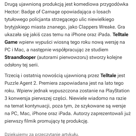
Drugą ujawnioną produkcją jest komediowa przygodówka
Hector: Badge of Carnage
opowiadająca o losach
tytułowego policjanta strzegącego ulic niewielkiego
brytyjskiego miasta znanego, jako Clappers Wreake. Gra
ukazała się jakiś czas temu na iPhone oraz iPada.
Telltale
Game
wpierw wypuści wiosną tego roku nową wersję na
PC i Mac, a następnie współpracując ze studiem
Straandlooper
(autorami pierwowzoru) stworzy kolejne
odsłony tej serii.
Trzecią i ostatnią nowością ujawnioną przez
Telltale
jest
Puzzle Agent 2
. Premiera zapowiadana jest na lato tego
roku. Wpierw jednak wypuszczona zostanie na PlayStation
3 konwersja pierwszej części. Niewiele wiadomo na razie
na temat kontynuacji, poza tym, że szykowane są wersje
na PC, Mac, iPhone oraz iPada. Autorzy zaprezentowali już
pierwszy filmik promujący tę produkcję.
Dziękujemy za przeczytanie artykułu.