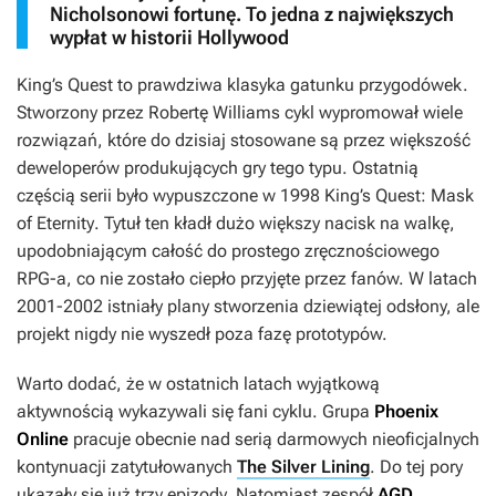
Nicholsonowi fortunę. To jedna z największych
wypłat w historii Hollywood
King’s Quest
to prawdziwa klasyka gatunku przygodówek.
Stworzony przez Robertę Williams cykl wypromował wiele
rozwiązań, które do dzisiaj stosowane są przez większość
deweloperów produkujących gry tego typu. Ostatnią
częścią serii było wypuszczone w 1998
King’s Quest: Mask
of Eternity
. Tytuł ten kładł dużo większy nacisk na walkę,
upodobniającym całość do prostego zręcznościowego
RPG-a, co nie zostało ciepło przyjęte przez fanów. W latach
2001-2002 istniały plany stworzenia dziewiątej odsłony, ale
projekt nigdy nie wyszedł poza fazę prototypów.
Warto dodać, że w ostatnich latach wyjątkową
aktywnością wykazywali się fani cyklu. Grupa
Phoenix
Online
pracuje obecnie nad serią darmowych nieoficjalnych
kontynuacji zatytułowanych
The Silver Lining
. Do tej pory
ukazały się już trzy epizody. Natomiast zespół
AGD