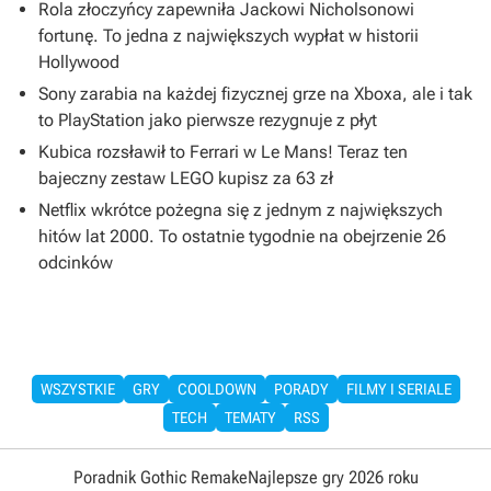
Rola złoczyńcy zapewniła Jackowi Nicholsonowi
fortunę. To jedna z największych wypłat w historii
Hollywood
Sony zarabia na każdej fizycznej grze na Xboxa, ale i tak
to PlayStation jako pierwsze rezygnuje z płyt
Kubica rozsławił to Ferrari w Le Mans! Teraz ten
bajeczny zestaw LEGO kupisz za 63 zł
Netflix wkrótce pożegna się z jednym z największych
hitów lat 2000. To ostatnie tygodnie na obejrzenie 26
odcinków
WSZYSTKIE
GRY
COOLDOWN
PORADY
FILMY I SERIALE
TECH
TEMATY
RSS
Poradnik Gothic Remake
Najlepsze gry 2026 roku