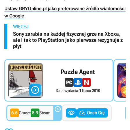
Ustaw GRYOnline.pl jako preferowane źródło wiadomości
w Google
WIĘCEJ:
Sony zarabia na każdej fizycznej grze na Xboxa,
ale i tak to PlayStation jako pierwsze rezygnuje z
płyt
Puzzle Agent

Data wydania:
1 lipca 2010



6.6
8.9
Oceń Grę
Gracze
Steam