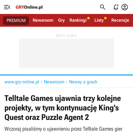




Newsroom
Gry
Rankingi
Listy
Recenzje
PREMIUM
www.gry-online.pl
Newsroom
Newsy o grach


Telltale Games ujawnia trzy kolejne
projekty, w tym kontynuację King's
Quest oraz Puzzle Agent 2
Wczoraj pisaliśmy o ujawnieniu przez Telltale Games gier