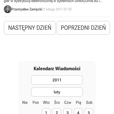
gier w dystrybucji elektronicznej w systemach Direct2Drive.eu i
Steam. Wyniki obejmują okres od 14 do 20 lutego.
Przemysław Zamęcki
21 lutego 2011 07:55
NASTĘPNY DZIEŃ
POPRZEDNI DZIEŃ
Kalendarz Wiadomości
2011
luty
Nie
Pon
Wto
Śro
Czw
Pią
Sob
1
2
3
4
5