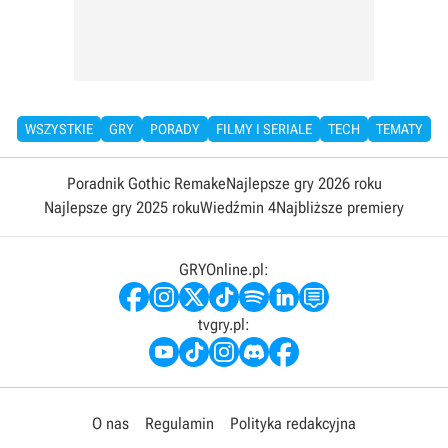
WSZYSTKIE
GRY
PORADY
FILMY I SERIALE
TECH
TEMATY
Poradnik Gothic Remake
Najlepsze gry 2026 roku
Najlepsze gry 2025 roku
Wiedźmin 4
Najbliższe premiery
GRYOnline.pl:
tvgry.pl:
O nas
Regulamin
Polityka redakcyjna