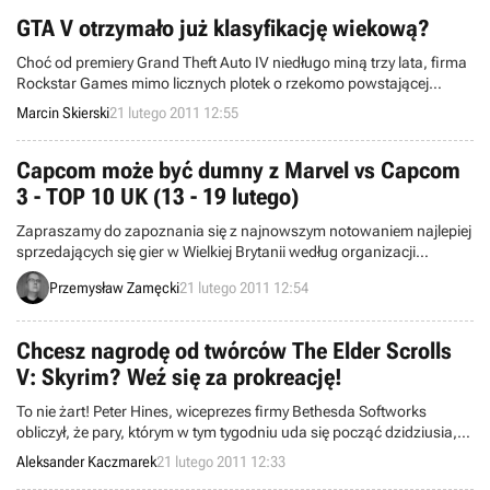
nadchodzących dzieł.
GTA V otrzymało już klasyfikację wiekową?
Choć od premiery Grand Theft Auto IV niedługo miną trzy lata, firma
Rockstar Games mimo licznych plotek o rzekomo powstającej
„piątce” wciąż nie ujawniła żadnych informacji na jej temat.
Marcin Skierski
21 lutego 2011 12:55
Wprawdzie w międzyczasie dostaliśmy dwa dodatki rozszerzające
historię rozgrywaną w Liberty City o perypetie nowych bohaterów,
ale gracze nadal wypatrują wieści o kolejnej części serii osadzonej w
Capcom może być dumny z Marvel vs Capcom
nowym mieście.
3 - TOP 10 UK (13 - 19 lutego)
Zapraszamy do zapoznania się z najnowszym notowaniem najlepiej
sprzedających się gier w Wielkiej Brytanii według organizacji
Charttrack. Obejmuje ono okres między 13 a 19 lutego.
Przemysław Zamęcki
21 lutego 2011 12:54
Chcesz nagrodę od twórców The Elder Scrolls
V: Skyrim? Weź się za prokreację!
To nie żart! Peter Hines, wiceprezes firmy Bethesda Softworks
obliczył, że pary, którym w tym tygodniu uda się począć dzidziusia,
mają duże szanse na to, by ich potomstwo przyszło na świat 11
Aleksander Kaczmarek
21 lutego 2011 12:33
listopada. W tym samym dniu do sklepów trafi The Elder Scrolls V: