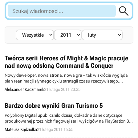

Szukaj
wiadomości...
Twórca serii Heroes of Might & Magic pracuje
nad nową odsłoną Command & Conquer
Nowy deweloper, nowa strona, nowa gra – tak w skrócie wygląda
plan reanimacji słynnego cyklu strategii czasu rzeczywistego.
Produkcją kolejnej odsłony serii Command&Conquer zajmuje się
Aleksander Kaczmarek
21 lutego 2011 20:35
świeżo uformowane, wewnętrzne studio koncernu Electronic Arts -
Victory Games, którym kieruje prawdziwy weteran branży. Jon Van
Caneghem znany jest graczom jako współtwórca marki Heroes of
Bardzo dobre wyniki Gran Turismo 5
Might & Magic.
Polyphony Digital upubliczniło dzisiaj dokładne dane dotyczące
produkowanej przez nich flagowej serii wyścigów na PlayStation 3,
czyli Gran Turismo. Według tych doniesień najnowsza odsłona –
Mateusz Kądziołka
21 lutego 2011 15:55
Gran Turismo 5 – została dostarczona do detalistów (lub