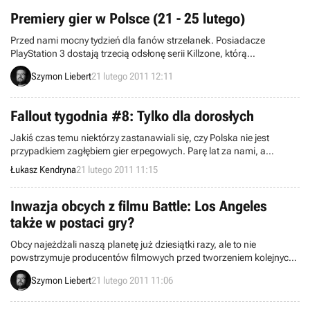
Skyrim. Odważni rodzice, którzy urodzonemu w tym dniu dziecku
nadadzą imię Dovahkiin, mogą liczyć na niespodziankę od
Premiery gier w Polsce (21 - 25 lutego)
dewelopera.
Przed nami mocny tydzień dla fanów strzelanek. Posiadacze
PlayStation 3 dostają trzecią odsłonę serii Killzone, którą
recenzowaliśmy w ubiegły wtorek. Równie ciekawie zapowiada się
Szymon Liebert
21 lutego 2011 12:11
premiera polskiego Bulletstorm, najnowszej produkcji studia People
Can Fly. To nie jedyne propozycje na najbliższe dni – oprócz tego
pojawią się de Blob 2, Knights Contract i Tactics Ogre.
Fallout tygodnia #8: Tylko dla dorosłych
Jakiś czas temu niektórzy zastanawiali się, czy Polska nie jest
przypadkiem zagłębiem gier erpegowych. Parę lat za nami, a
wspomniana supozycja zdaję się wciąż aktualna. Nadal powstają u
Łukasz Kendryna
21 lutego 2011 11:15
nas głośne i odnoszące spore sukcesy tytuły w ramach
wspomnianego gatunku. Jest jednak pewien aspekt znacznie
bardziej rozwinięty, który zdaje się aspirować do miana
Inwazja obcych z filmu Battle: Los Angeles
nadwiślańskiej specjalności – gry tylko dla dorosłych oraz granie na
także w postaci gry?
nosie purytańskim mediom z za oceanu.
Obcy najeżdżali naszą planetę już dziesiątki razy, ale to nie
powstrzymuje producentów filmowych przed tworzeniem kolejnych
obrazów na ten temat. Jednym z nich jest Battle: Los Angeles, film w
Szymon Liebert
21 lutego 2011 11:06
reżyserii Jonathana Liebesmana, który trafi do kin w marcu tego
roku. Być może niedługo dołączy do niego także gra pod tym samym