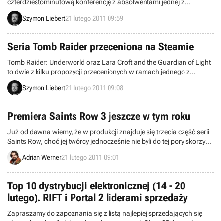
czterdziestominutową konferencję z absolwentami jednej z
amerykańskich szkół wyższych. Już sama rozmowa jest ciekawa,
Szymon Liebert
21 lutego 2011 09:59
bo producent ma wiele celnych uwag na temat branży i biznesu.
Najważniejsze jest jednak to, że zdaniem dewelopera prace nad
Portalem 2 zostały ukończone.
Seria Tomb Raider przeceniona na Steamie
Tomb Raider: Underworld oraz Lara Croft and the Guardian of Light
to dwie z kilku propozycji przecenionych w ramach jednego z
ostatnich etapów akcji promocyjnej Square Enix na Steamie. Dzięki
Szymon Liebert
21 lutego 2011 09:08
niej można uzupełnić kolekcję gier o powyższe tytuły za kilkadziesiąt
złotych. Lara Croft jest zawsze w modzie, więc chyba warto
zainteresować się sprawą.
Premiera Saints Row 3 jeszcze w tym roku
Już od dawna wiemy, że w produkcji znajduje się trzecia część serii
Saints Row, choć jej twórcy jednocześnie nie byli do tej pory skorzy
podzielić się ze światem jakimikolwiek konkretami. Najnowszy
Adrian Werner
21 lutego 2011 09:01
wyciek przyniósł wreszcie pierwsze materiały graficzne i planowaną
datę premiery.
Top 10 dystrybucji elektronicznej (14 - 20
lutego). RIFT i Portal 2 liderami sprzedaży
Zapraszamy do zapoznania się z listą najlepiej sprzedających się