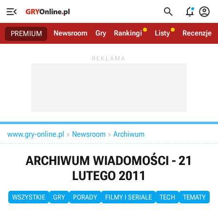




Newsroom
Gry
Rankingi
Listy
Recenzje
PREMIUM
www.gry-online.pl
Newsroom
Archiwum


ARCHIWUM WIADOMOŚCI - 21
LUTEGO 2011
WSZYSTKIE
GRY
PORADY
FILMY I SERIALE
TECH
TEMATY