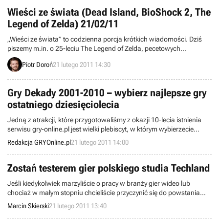
sprzedana) w liczbie ponad 6,3 miliona sztuk.
Wieści ze świata (Dead Island, BioShock 2, The
Legend of Zelda) 21/02/11
„Wieści ze świata” to codzienna porcja krótkich wiadomości. Dziś
piszemy m.in. o 25-leciu The Legend of Zelda, pecetowych
odsłonach DLC do BioShock 2, ścieżce dźwiękowej do Magicka,
Piotr Doroń
21 lutego 2011 14:30
narzędziach deweloperskich wspieranych przez NGP, a także
nowych mapkach do umierającego Company of Heroes Online.
Zapraszamy do lektury.
Gry Dekady 2001-2010 – wybierz najlepsze gry
ostatniego dziesięciolecia
Jedną z atrakcji, które przygotowaliśmy z okazji 10-lecia istnienia
serwisu gry-online.pl jest wielki plebiscyt, w którym wybierzecie
najlepsze gry z lat 2001-2010.
Redakcja GRYOnline.pl
21 lutego 2011 14:00
Zostań testerem gier polskiego studia Techland
Jeśli kiedykolwiek marzyliście o pracy w branży gier wideo lub
chociaż w małym stopniu chcieliście przyczynić się do powstania
wysokobudżetowej produkcji, teraz nadarza się taka okazja. Firma
Marcin Skierski
21 lutego 2011 13:40
Techland poszukuje bowiem chętnych na stanowiska testerów jej