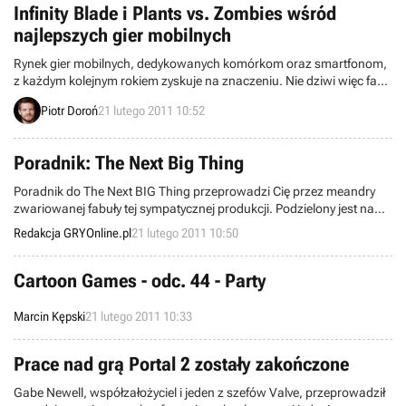
tytułem.
Infinity Blade i Plants vs. Zombies wśród
najlepszych gier mobilnych
Rynek gier mobilnych, dedykowanych komórkom oraz smartfonom,
z każdym kolejnym rokiem zyskuje na znaczeniu. Nie dziwi więc fakt,
że jak grzyby po deszczu wyrastają kolejne plebiscyty na najlepsze
Piotr Doroń
21 lutego 2011 10:52
produkcje tego rodzaju. Jednym z najistotniejszych jest International
Mobile Gaming Awards, którego siódma edycja doczekała się
rozstrzygnięcia na niedawnym Mobile World Congress w Barcelonie.
Poradnik: The Next Big Thing
Poradnik do The Next BIG Thing przeprowadzi Cię przez meandry
zwariowanej fabuły tej sympatycznej produkcji. Podzielony jest na
sześć części, odpowiadających rozdziałom w grze, i wiele
Redakcja GRYOnline.pl
21 lutego 2011 10:50
podrozdziałów, zawierających wskazówki do konkretnych zadań.
Cartoon Games - odc. 44 - Party
Marcin Kępski
21 lutego 2011 10:33
Prace nad grą Portal 2 zostały zakończone
Gabe Newell, współzałożyciel i jeden z szefów Valve, przeprowadził