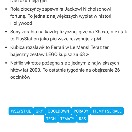
Nie rozumieją gier”
Rola złoczyńcy zapewniła Jackowi Nicholsonowi
fortunę. To jedna z największych wypłat w historii
Hollywood
Sony zarabia na każdej fizycznej grze na Xboxa, ale i tak
to PlayStation jako pierwsze rezygnuje z płyt
Kubica rozsławił to Ferrari w Le Mans! Teraz ten
bajeczny zestaw LEGO kupisz za 63 zł
Netflix wkrótce pożegna się z jednym z największych
hitów lat 2000. To ostatnie tygodnie na obejrzenie 26
odcinków
WSZYSTKIE
GRY
COOLDOWN
PORADY
FILMY I SERIALE
TECH
TEMATY
RSS