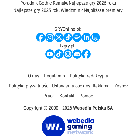
Poradnik Gothic Remake
Najlepsze gry 2026 roku
Najlepsze gry 2025 roku
Wiedźmin 4
Najbliższe premiery
GRYOnline.pl:
tvgry.pl:
O nas
Regulamin
Polityka redakcyjna
Polityka prywatności
Ustawienia cookies
Reklama
Zespół
Praca
Kontakt
Pomoc
Copyright © 2000 -
2026
Webedia Polska SA