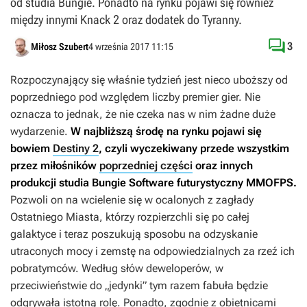
od studia Bungie. Ponadto na rynku pojawi się również
między innymi Knack 2 oraz dodatek do Tyranny.

3
Miłosz Szubert
4 września 2017 11:15
Rozpoczynający się właśnie tydzień jest nieco uboższy od
poprzedniego pod względem liczby premier gier. Nie
oznacza to jednak, że nie czeka nas w nim żadne duże
wydarzenie.
W najbliższą środę na rynku pojawi się
bowiem
Destiny 2
, czyli wyczekiwany przede wszystkim
przez miłośników
poprzedniej części
oraz innych
produkcji studia Bungie Software futurystyczny MMOFPS.
Pozwoli on na wcielenie się w ocalonych z zagłady
Ostatniego Miasta, którzy rozpierzchli się po całej
galaktyce i teraz poszukują sposobu na odzyskanie
utraconych mocy i zemstę na odpowiedzialnych za rzeź ich
pobratymców. Według słów deweloperów, w
przeciwieństwie do „jedynki” tym razem fabuła będzie
odgrywała istotną rolę. Ponadto, zgodnie z obietnicami