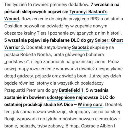
Ten tydzień to również premiery dodatków.
7 września na
półkach sklepowych pojawi się
Tyranny: Bastard's
Wound
.
Rozszerzenie do ciepło przyjętego RPG-a od studia
Obsidian pozwoli na odwiedziny w zupełnie nowym
obszarze krainy Tiers i poznanie związanych z nim historii.
5 września pojawi się fabularne DLC do gry
Sniper: Ghost
Warrior 3
.
Dodatek zatytułowany
Sabotaż
skupi się na
postaci Roberta Northa, brata głównego bohatera
„podstawki”, i jego zadaniach na gruzińskiej ziemi. Prócz
nowej mapy rozszerzenie wprowadzi również niespotykane
dotąd gadżety, pojazdy oraz świeżą broń. Jutrzejszy dzień
będzie również istotny dla wszystkich posiadaczy
Przepustki Premium do gry
Battlefield 1
.
5 września
zostanie im bowiem
udostępnione
najnowsze DLC do
ostatniej produkcji studia EA Dice –
W imię cara
. Dodatek
ten, jak sama nazwa wskazuje, skupiający się na carskiej
Rosji, wprowadzi do tytułu mnóstwo nowych elementów -
bronie, pojazdy, tryby zabawy, 6 map, Operację Albion i