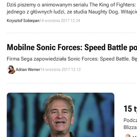
Dziś piszemy o animowanym serialu The King of Fighters: 
jednego z głównych ludzi, ze studia Naughty Dog. Witajci
Krzysztof Sobiepan
14 września 2017 12:24
Mobilne Sonic Forces: Speed Battle p
Firma Sega zapowiedziała Sonic Forces: Speed Battle. Będ
Adrian Werner
14 września 2017 12:12
15 
Podcz
Blizz
tysię