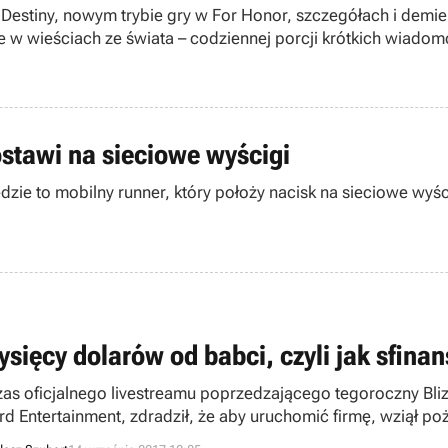
Destiny, nowym trybie gry w For Honor, szczegółach i demie P
e w wieściach ze świata – codziennej porcji krótkich wiadom
ostawi na sieciowe wyścigi
zie to mobilny runner, który położy nacisk na sieciowe wyśc
tysięcy dolarów od babci, czyli jak sfin
as oficjalnego livestreamu poprzedzającego tegoroczny Bliz
ard Entertainment, zdradził, że aby uruchomić firmę, wziął p
cy dolarów.