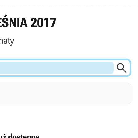
ŚNIA 2017
maty

uż dostępne