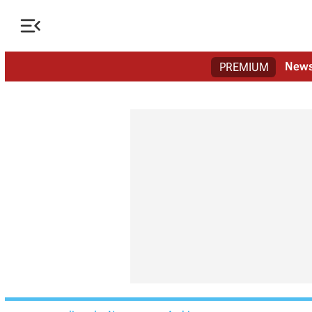

New
PREMIUM