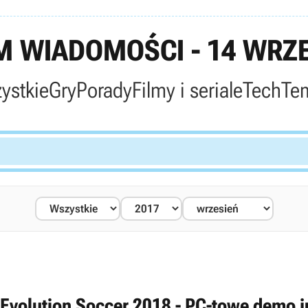
 WIADOMOŚCI - 14 WRZE
ystkie
Gry
Porady
Filmy i seriale
Tech
Te
 Evolution Soccer 2018 - PC-towe demo j