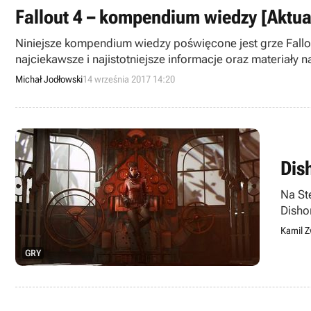
Fallout 4 – kompendium wiedzy [Aktua
Niniejsze kompendium wiedzy poświęcone jest grze Fallo
najciekawsze i najistotniejsze informacje oraz materiały na
Michał Jodłowski
14 września 2017 14:20
Dis
Na St
Disho
Kamil Z
GRY