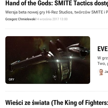
Hand of the Gods: SMITE Tactics dost
Wersja beta nowej gry Hi-Rez Studios, twórców SMITE i P
Grzegorz Chmielewski
14 września 2017 13:00
EVE
W grz
Two, 
najmn
Ja
GRY
Wieści ze świata (The King of Fighters