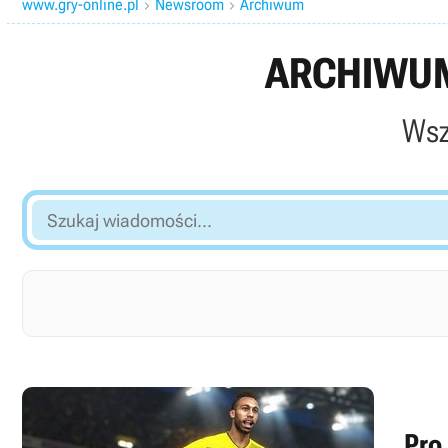
www.gry-online.pl
Newsroom
Archiwum


ARCHIWUM
Wsz
Szukaj
wiadomości...
Pro