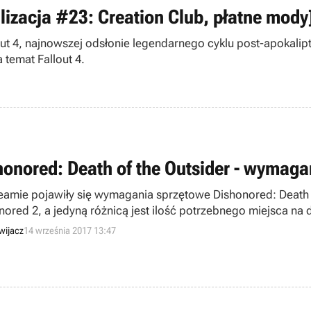
lizacja #23: Creation Club, płatne mody
ut 4, najnowszej odsłonie legendarnego cyklu post-apokali
 temat Fallout 4.
honored: Death of the Outsider - wymaga
eamie pojawiły się wymagania sprzętowe Dishonored: Death of
nored 2, a jedyną różnicą jest ilość potrzebnego miejsca na
wijacz
14 września 2017 13:47