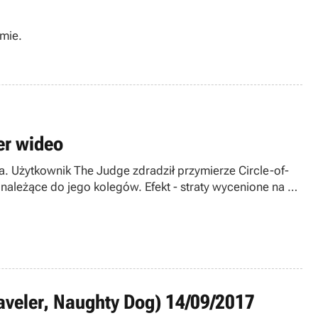
amie.
er wideo
 Użytkownik The Judge zdradził przymierze Circle-of-
należące do jego kolegów. Efekt - straty wycenione na co
wódcy CO2 oraz permanentne zablokowanie jego konta.
Traveler, Naughty Dog) 14/09/2017