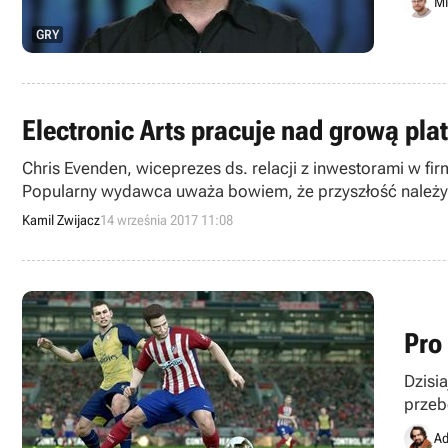
Mi
GRY
Electronic Arts pracuje nad grową plat
Chris Evenden, wiceprezes ds. relacji z inwestorami w fir
Popularny wydawca uważa bowiem, że przyszłość należy do
Kamil Zwijacz
14 września 2017 11:08
Pro
Dzisi
przeb
Ad