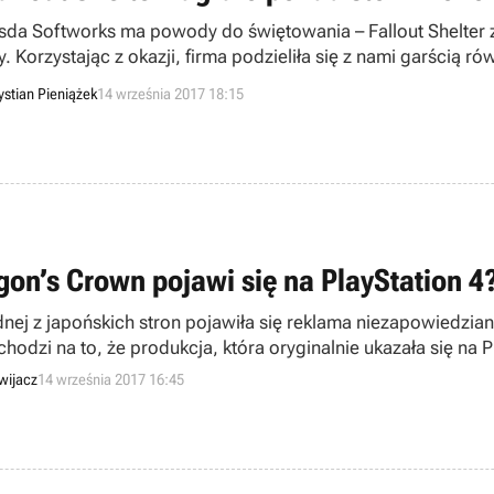
sda Softworks ma powody do świętowania – Fallout Shelter 
y. Korzystając z okazji, firma podzieliła się z nami garścią 
ystian Pieniążek
14 września 2017 18:15
gon’s Crown pojawi się na PlayStation 4
dnej z japońskich stron pojawiła się reklama niezapowiedzian
hodzi na to, że produkcja, która oryginalnie ukazała się na P
ka się ulepszonego wydania.
wijacz
14 września 2017 16:45