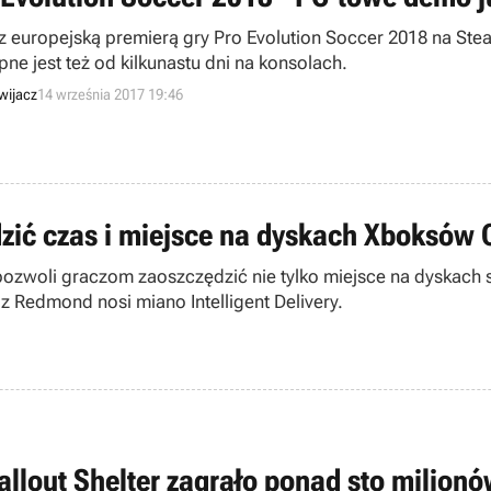
z europejską premierą gry Pro Evolution Soccer 2018 na Ste
pne jest też od kilkunastu dni na konsolach.
wijacz
14 września 2017 19:46
ić czas i miejsce na dyskach Xboksów 
pozwoli graczom zaoszczędzić nie tylko miejsce na dyskach 
 Redmond nosi miano Intelligent Delivery.
allout Shelter zagrało ponad sto milionó