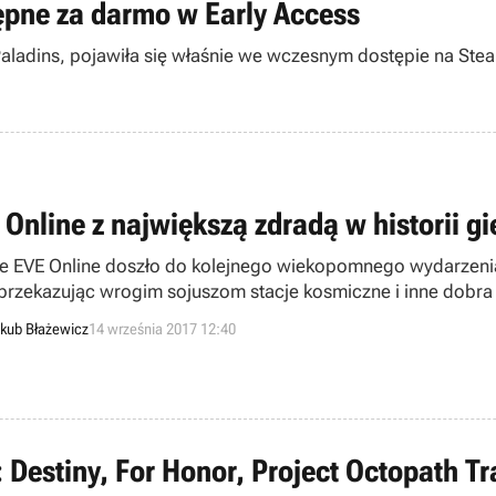
ępne za darmo w Early Access
aladins, pojawiła się właśnie we wczesnym dostępie na Ste
 Online z największą zdradą w historii gi
e EVE Online doszło do kolejnego wiekopomnego wydarzenia.
przekazując wrogim sojuszom stacje kosmiczne i inne dobra 
iej 1,5 biliona w wirtualnej walucie, osobiste groźby przy
kub Błażewicz
14 września 2017 12:40
: Destiny, For Honor, Project Octopath 