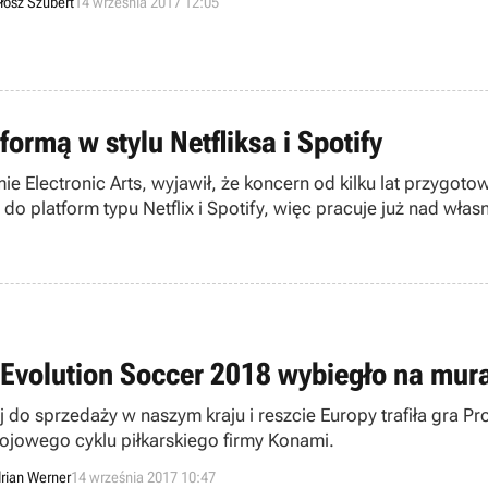
łosz Szubert
14 września 2017 12:05
formą w stylu Netfliksa i Spotify
mie Electronic Arts, wyjawił, że koncern od kilku lat przygo
 platform typu Netflix i Spotify, więc pracuje już nad wła
 Evolution Soccer 2018 wybiegło na mur
aj do sprzedaży w naszym kraju i reszcie Europy trafiła gra P
ojowego cyklu piłkarskiego firmy Konami.
rian Werner
14 września 2017 10:47