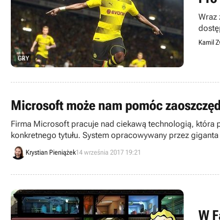
Wraz 
dostę
Kamil Z
GRY
Microsoft może nam pomóc zaoszczędz
Firma Microsoft pracuje nad ciekawą technologią, która 
konkretnego tytułu. System opracowywany przez giganta z
Krystian Pieniążek
14 września 2017 19:21
W F